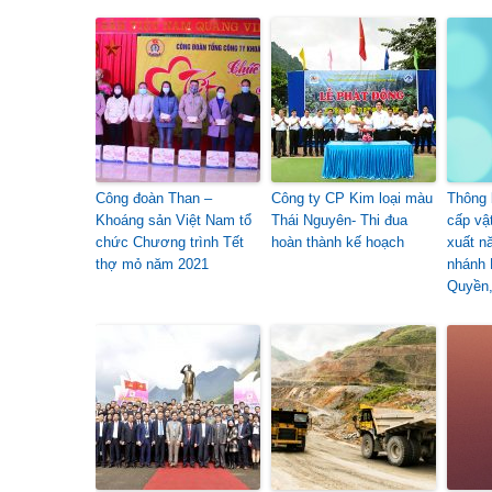
Công đoàn Than –
Công ty CP Kim loại màu
Thông 
Khoáng sản Việt Nam tổ
Thái Nguyên- Thi đua
cấp vậ
chức Chương trình Tết
hoàn thành kế hoạch
xuất n
thợ mỏ năm 2021
nhánh 
Quyền,