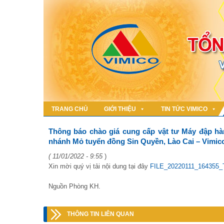
TRANG CHỦ
GIỚI THIỆU
TIN TỨC VIMICO
Thông báo chào giá cung cấp vật tư Máy đập hàm
nhánh Mỏ tuyển đồng Sin Quyền, Lào Cai – Vimic
( 11/01/2022 - 9:55
)
Xin mời quý vị tải nội dung tại đây
FILE_20220111_164355_T
Nguồn Phòng KH.
THÔNG TIN LIÊN QUAN