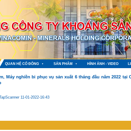
QUAN HỆ CỔ ĐÔNG
SẢN PHẨM
HÌNH ẢNH - VIDEO
L
, Máy nghiền bi phục vụ sản xuất 6 tháng đầu năm 2022 tại 
o
apScanner 11-01-2022-16꞉43