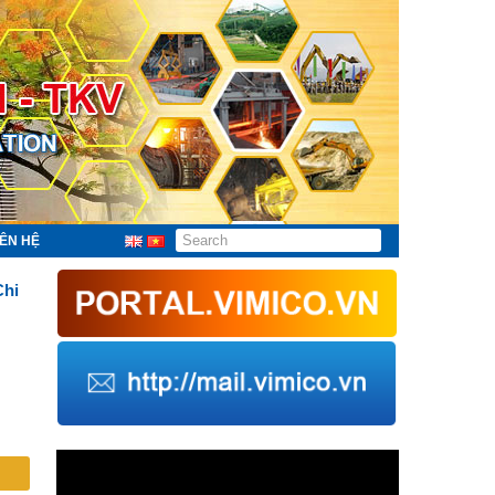
IÊN HỆ
Chi
Trình
chơi
Video