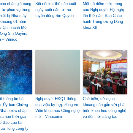
báo chào giá cung
Sôi nổi khí thế sản xuất
Một số điểm mới trong
t tư phục vụ trung
ngày cuối năm ở mỏ
các Nghị quyết Hội nghị
thiết bị Nhà máy
tuyển đồng Sin Quyền
lần thứ năm Ban Chấp
khoáng 01 năm
hành Trung ương Đảng
ại Chi nhánh Mỏ
khóa XII
đồng Sin Quyền,
i – Vimico
ố thông tin bất
Nghị quyết HĐQT thông
Chế biến, sử dụng
: Ủy ban Chứng
qua việc ký hợp đồng với
khoáng sản gắn với phát
 Nhà nước chấp
Viện khoa học Công nghệ
triển khoa học công nghệ
ia hạn thời gian
mỏ – Vinacomin
và đổi mới sáng tạo
ố Báo cáo tài
của Tổng công ty