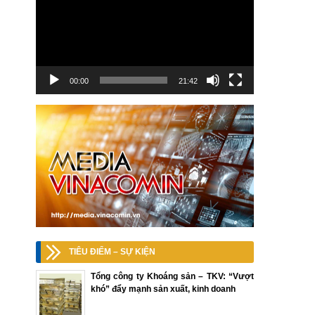
00:00
21:42
TIÊU ĐIỂM – SỰ KIỆN
Tổng công ty Khoáng sản – TKV: “Vượt
khó” đẩy mạnh sản xuất, kinh doanh