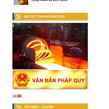
trong nhiệm kỳ 2017-2019
GIÁ CÁC LOẠI KHOÁNG SẢN
TIÊU ĐIỂM – SỰ KIỆN