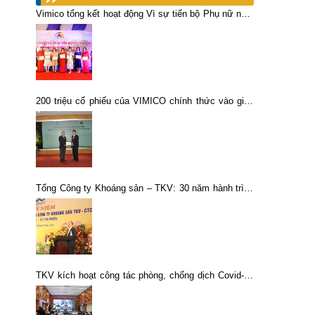
Vimico tổng kết hoạt động Vì sự tiến bộ Phụ nữ năm
2022
200 triệu cổ phiếu của VIMICO chính thức vào giao
dịch trên thị trường Upcom
Tổng Công ty Khoáng sản – TKV: 30 năm hành trình
“Khơi nguồn khoáng sản, kiến tạo tương lai”
TKV kích hoạt công tác phòng, chống dịch Covid-19
ở trạng thái cao nhất