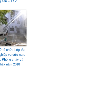
g sản – TKV
 tổ chức Lớp tập
ghiệp vụ cứu nạn,
, Phòng cháy và
háy năm 2018