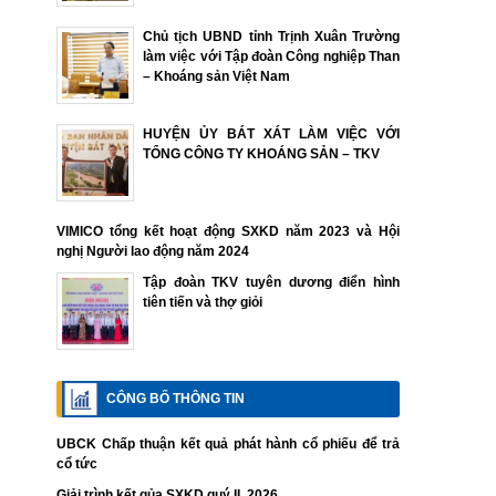
Chủ tịch UBND tỉnh Trịnh Xuân Trường
làm việc với Tập đoàn Công nghiệp Than
– Khoáng sản Việt Nam
HUYỆN ỦY BÁT XÁT LÀM VIỆC VỚI
TỔNG CÔNG TY KHOÁNG SẢN – TKV
VIMICO tổng kết hoạt động SXKD năm 2023 và Hội
nghị Người lao động năm 2024
Tập đoàn TKV tuyên dương điển hình
tiên tiến và thợ giỏi
CÔNG BỐ THÔNG TIN
UBCK Chấp thuận kết quả phát hành cổ phiếu để trả
cổ tức
Giải trình kết qủa SXKD quý II. 2026