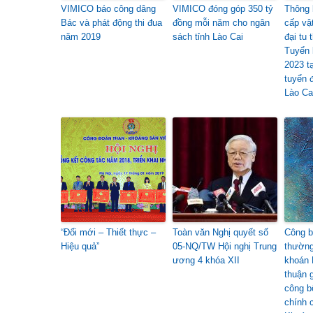
VIMICO báo công dâng
VIMICO đóng góp 350 tỷ
Thông 
Bác và phát động thi đua
đồng mỗi năm cho ngân
cấp vậ
năm 2019
sách tỉnh Lào Cai
đại tu 
Tuyển 
2023 t
tuyển 
Lào Ca
“Đổi mới – Thiết thực –
Toàn văn Nghị quyết số
Công b
Hiệu quả”
05-NQ/TW Hội nghị Trung
thường
ương 4 khóa XII
khoán
thuận g
công b
chính 