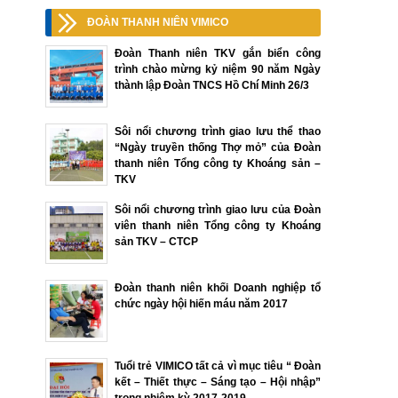
ĐOÀN THANH NIÊN VIMICO
Đoàn Thanh niên TKV gắn biển công
trình chào mừng kỷ niệm 90 năm Ngày
thành lập Đoàn TNCS Hồ Chí Minh 26/3
Sôi nổi chương trình giao lưu thể thao
“Ngày truyền thống Thợ mỏ” của Đoàn
thanh niên Tổng công ty Khoáng sản –
TKV
Sôi nổi chương trình giao lưu của Đoàn
viên thanh niên Tổng công ty Khoáng
sản TKV – CTCP
Đoàn thanh niên khối Doanh nghiệp tổ
chức ngày hội hiến máu năm 2017
Tuổi trẻ VIMICO tất cả vì mục tiêu “ Đoàn
kết – Thiết thực – Sáng tạo – Hội nhập”