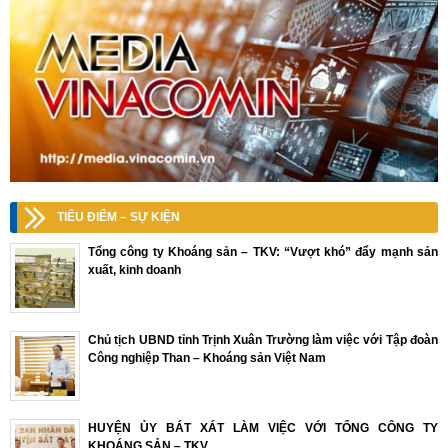
TIÊU ĐIỂM – SỰ KIỆN
Tổng công ty Khoáng sản – TKV: “Vượt khó” đẩy mạnh sản
xuất, kinh doanh
Chủ tịch UBND tỉnh Trịnh Xuân Trường làm việc với Tập đoàn
Công nghiệp Than – Khoáng sản Việt Nam
HUYỆN ỦY BÁT XÁT LÀM VIỆC VỚI TỔNG CÔNG TY
KHOÁNG SẢN – TKV