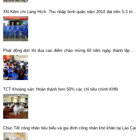
XN Kẽm chì Làng Hích: Thu nhập bình quân năm 2014 đạt trên 5,3 triệu
đồng/người/tháng
Phát động đợt thi đua cao điểm chào mừng 60 năm ngày thành lập Mỏ
thiếc Tĩnh Túc và 20 năm ngày thành lập Tổng Công ty Khoáng sản
TCT Khoáng sản: Hoàn thành hơn 50% các chỉ tiêu chính KHN
Chúc Tết công nhân tiêu biểu và gia đình công nhân khó khăn tại Lào Cai