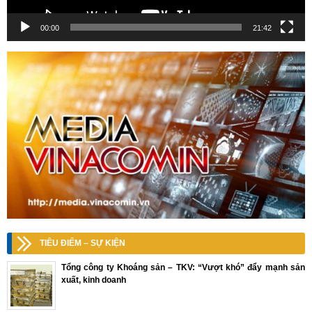
00:00
21:42
TIÊU ĐIỂM – SỰ KIỆN
Tổng công ty Khoáng sản – TKV: “Vượt khó” đẩy mạnh sản
xuất, kinh doanh