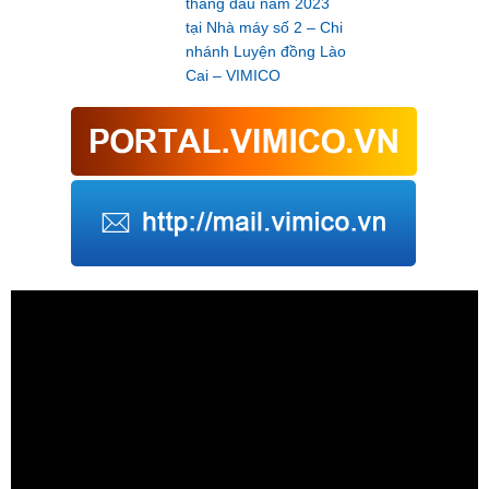
tháng đầu năm 2023
tại Nhà máy số 2 – Chi
nhánh Luyện đồng Lào
Cai – VIMICO
Trình
chơi
Video