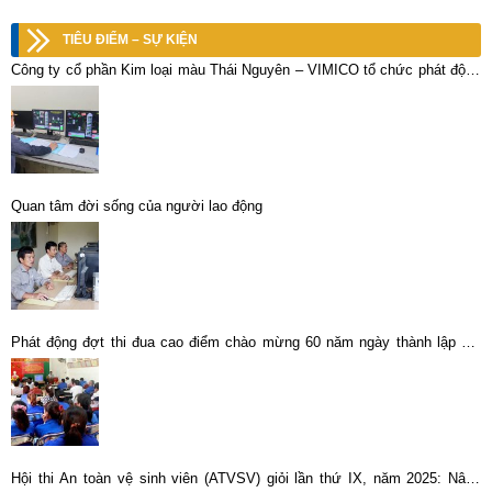
TIÊU ĐIỂM – SỰ KIỆN
Công ty cổ phần Kim loại màu Thái Nguyên – VIMICO tổ chức phát động
đợt thi đua nước rút 90 ngày đêm, phấn đấu hoàn thành kế hoạch XSKD
năm 2022.
Quan tâm đời sống của người lao động
Phát động đợt thi đua cao điểm chào mừng 60 năm ngày thành lập Mỏ
thiếc Tĩnh Túc và 20 năm ngày thành lập Tổng Công ty Khoáng sản
Hội thi An toàn vệ sinh viên (ATVSV) giỏi lần thứ IX, năm 2025: Nâng