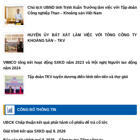
Chủ tịch UBND tỉnh Trịnh Xuân Trường làm việc với Tập đoàn
Công nghiệp Than – Khoáng sản Việt Nam
HUYỆN ỦY BÁT XÁT LÀM VIỆC VỚI TỔNG CÔNG TY
KHOÁNG SẢN – TKV
VIMICO tổng kết hoạt động SXKD năm 2023 và Hội nghị Người lao động
năm 2024
Tập đoàn TKV tuyên dương điển hình tiên tiến và thợ giỏi
CÔNG BỐ THÔNG TIN
UBCK Chấp thuận kết quả phát hành cổ phiếu để trả cổ tức
Giải trình kết qủa SXKD quý II. 2026