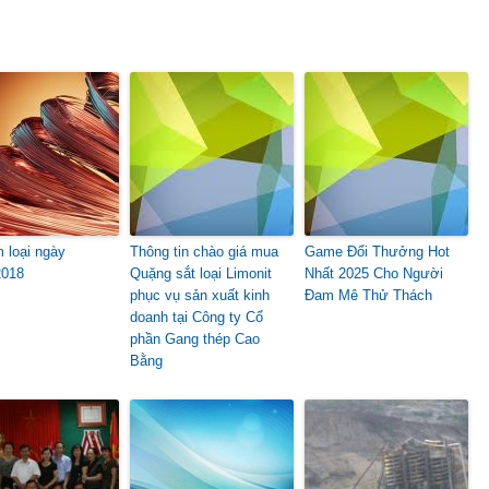
m loại ngày
Thông tin chào giá mua
Game Đổi Thưởng Hot
2018
Quặng sắt loại Limonit
Nhất 2025 Cho Người
phục vụ sản xuất kinh
Đam Mê Thử Thách
doanh tại Công ty Cổ
phần Gang thép Cao
Bằng