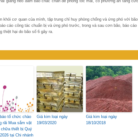
 khai giằng néo đảm bảo chắc chắn đề phòng tốc mái, có phương án tăng cư
n khỏi cơ quan của mình, tập trung chỉ huy phòng chống và ứng phó với bão
 báo cáo công tác chuẩn bị và ứng phó trước, trong và sau cơn bão, báo cáo 
 thiệt hại do bão số 6 gây ra.
báo tổ chức chào
Giá kim loại ngày
Giá kim loại ngày
ng rãi Mua sắm vật
19/03/2020
18/10/2018
 chữa thiết bị Quý
 2026 tại Chi nhánh