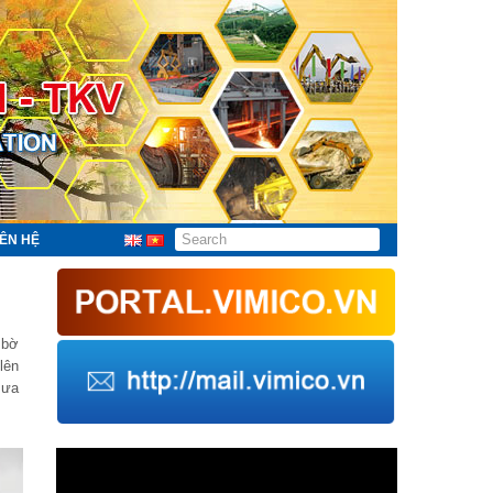
IÊN HỆ
 bờ
lên
mưa
Trình
chơi
Video