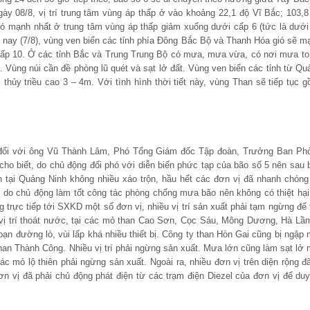
y 08/8, vị trí trung tâm vùng áp thấp ở vào khoảng 22,1 độ Vĩ Bắc; 103,8
ió mạnh nhất ở trung tâm vùng áp thấp giảm xuống dưới cấp 6 (tức là dưới
i nay (7/8), vùng ven biển các tỉnh phía Đông Bắc Bộ và Thanh Hóa gió sẽ m
, cấp 10. Ở các tỉnh Bắc và Trung Trung Bộ có mưa, mưa vừa, có nơi mưa to
Vùng núi cần đề phòng lũ quét và sạt lở đất. Vùng ven biển các tỉnh từ Qu
ủy triều cao 3 – 4m. Với tình hình thời tiết này, vùng Than sẽ tiếp tục g
o đổi với ông Vũ Thành Lâm, Phó Tổng Giám đốc Tập đoàn, Trưởng Ban Ph
o biết, do chủ động đối phó với diễn biến phức tạp của bão số 5 nên sau 
 tại Quảng Ninh không nhiều xáo trộn, hầu hết các đơn vị đã nhanh chóng
ị, do chủ động làm tốt công tác phòng chống mưa bão nên không có thiệt hại
trực tiếp tới SXKD một số đơn vị, nhiều vị trí sản xuất phải tạm ngừng để 
 vị trí thoát nước, tại các mỏ than Cao Sơn, Cọc Sáu, Mông Dương, Hà L
n đường lò, vùi lấp khá nhiều thiết bị. Công ty than Hòn Gai cũng bị ngập 
han Thành Công. Nhiều vị trí phải ngừng sản xuất. Mưa lớn cũng làm sạt lở 
 mỏ lộ thiên phải ngừng sản xuất. Ngoài ra, nhiều đơn vị trên diện rộng đã
ơn vị đã phải chủ động phát điện từ các trạm điện Diezel của đơn vị để duy 