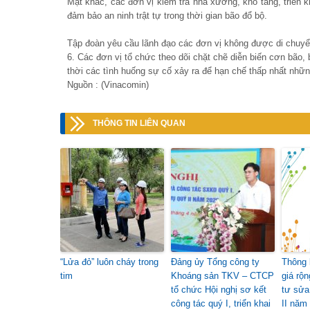
Mặt khác, các đơn vị kiểm tra nhà xưởng, kho tàng, triển
đảm bảo an ninh trật tự trong thời gian bão đổ bộ.
Tập đoàn yêu cầu lãnh đạo các đơn vị không được di chuyể
6. Các đơn vị tổ chức theo dõi chặt chẽ diễn biến cơn bão,
thời các tình huống sự cố xảy ra để hạn chế thấp nhất những
Nguồn : (Vinacomin)
THÔNG TIN LIÊN QUAN
“Lửa đỏ” luôn cháy trong
Đảng ủy Tổng công ty
Thông 
tim
Khoáng sản TKV – CTCP
giá rộ
tổ chức Hội nghị sơ kết
tư sửa
công tác quý I, triển khai
II năm