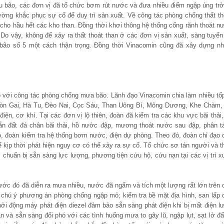
u bão, các đơn vị đã tổ chức bơm rút nước và đưa nhiều điểm ngập úng trở 
ường khắc phục sự cố để duy trì sản xuất. Về công tác phòng chống thất th
 cho hầu hết các kho than. Đồng thời khơi thông hệ thống cống rãnh thoát n
 Do vậy, không để xảy ra thất thoát than ở các đơn vị sản xuất, sàng tuyển
 bão số 5 một cách thận trọng. Đồng thời Vinacomin cũng đã xây dựng nh
ộ với công tác phòng chống mưa bão. Lãnh đạo Vinacomin chia làm nhiều tốp
 Hòn Gai, Hà Tu, Đèo Nai, Cọc Sáu, Than Uông Bí, Mông Dương, Khe Chàm,
iện, cơ khí. Tại các đơn vị lộ thiên, đoàn đã kiểm tra các khu vực bãi thải,
hắn đất đá chân bãi thải, hồ nước đập, mương thoát nước sau đập, phân t
ò, đoàn kiểm tra hệ thống bơm nước, điện dự phòng. Theo đó, đoàn chỉ đạo 
để kịp thời phát hiện nguy cơ có thể xảy ra sự cố. Tổ chức sơ tán người và th
; chuẩn bị sẵn sàng lực lượng, phương tiện cứu hộ, cứu nạn tại các vị trí x
rước đó đã diễn ra mưa nhiều, nước đã ngấm và tích một lượng rất lớn trên 
t chú ý phương án phòng chống ngập mỏ; kiểm tra bề mặt địa hình, san lấp 
khởi động máy phát điện diezel đảm bảo sẵn sàng phát điện khi bị mất điện lư
n và sẵn sàng đối phó với các tình huống mưa to gây lũ, ngập lụt, sạt lở đ