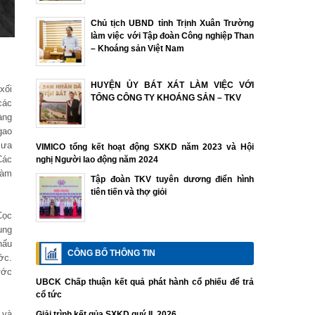
Chủ tịch UBND tỉnh Trịnh Xuân Trường
làm việc với Tập đoàn Công nghiệp Than
– Khoáng sản Việt Nam
HUYỆN ỦY BÁT XÁT LÀM VIỆC VỚI
xối
TỔNG CÔNG TY KHOÁNG SẢN – TKV
các
àng
gao
mưa
VIMICO tổng kết hoạt động SXKD năm 2023 và Hội
Các
nghị Người lao động năm 2024
làm
Tập đoàn TKV tuyên dương điển hình
tiên tiến và thợ giỏi
Cọc
ung
hấu
CÔNG BỐ THÔNG TIN
ớc.
ước
UBCK Chấp thuận kết quả phát hành cổ phiếu để trả
cổ tức
 và
Giải trình kết qủa SXKD quý II. 2026