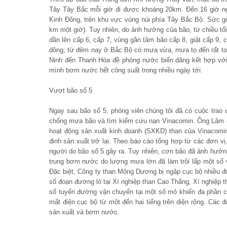
Tây Tây Bắc mỗi giờ đi được khoảng 20km. Đến 16 giờ ngà
Kinh Đông, trên khu vực vùng núi phía Tây Bắc Bộ. Sức g
km một giờ). Tuy nhiên, do ảnh hưởng của bão, từ chiều tố
dần lên cấp 6, cấp 7, vùng gần tâm bão cấp 8, giật cấp 9
dông; từ đêm nay ở Bắc Bộ có mưa vừa, mưa to đến rất to. 
Ninh đến Thanh Hóa đề phòng nước biển dâng kết hợp với th
mình bơm nước hết công suất trong nhiều ngày tới.
Vượt bão số 5
Ngay sau bão số 5, phóng viên chúng tôi đã có cuộc tra
chống mưa bão và tìm kiếm cứu nạn Vinacomin. Ông Lâm ch
hoạt động sản xuất kinh doanh (SXKD) than của Vinacomin
định sản xuất trở lại. Theo báo cáo tổng hợp từ các đơn v
người do bão số 5 gây ra. Tuy nhiên, cơn bão đã ảnh hưởng 
trung bơm nước do lượng mưa lớn đã làm trôi lấp một số
Đặc biệt, Công ty than Mông Dương bị ngập cục bộ nhiều đoạ
số đoạn đường lò tại Xí nghiệp than Cao Thắng, Xí nghiệp t
số tuyến đường vận chuyển tại một số mỏ khiến đa phần các
mất điện cục bộ từ một đến hai tiếng trên diện rộng. Các đ
sản xuất và bơm nước.