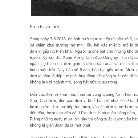
Bơm thi với trời
Sáng ngày 7-8-2013, do ảnh hưởng trực tiếp từ bão số 6, tạ
xả khiến khai trường mờ mịt. Hầu hết các thiết bị mỏ lộ 
đơn vị gấp rút triển khai. Người ta che bạt cho những kho
tuyển. Kỹ sư Bùi Xuân Vững, lãnh đạo Đảng uỷ Than Quản
ngán: Lộ thiên chỉ đơn giản là dừng sản xuất và rút thiết
hàng tuần trời. Nay bão số 6 đến, tiếp tục gây mưa. Mưa 
đơn vị hầm lò tiếp tục phải huy động hết công suất các tổ 
không lạ với ngành mỏ, song hết sức quan trọng.
Đến các đơn vị khai thác than tại vùng Quảng Ninh hiện na
Sáu, Cao Sơn, đến các đơn vị khối hầm lò như Hòn Gai,
bơm nước. Trời cứ tiếp tục mưa, và các đơn vị cứ bơm 
đến đâu, bơm cạn đến đó. Ước tính, bình quân hàng năm, c
Riêng những ngày mưa lớn này thì công suất được vận hành
không bị gián đoạn dù là một phút.
Theo dự báo của Trung tâm Khí tượng Thuỷ văn, mặc dù tro