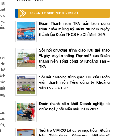
lại
oát
ĐOÀN THANH NIÊN VIMICO
ước
 và
Đoàn Thanh niên TKV gắn biển công
iều
trình chào mừng kỷ niệm 90 năm Ngày
thành lập Đoàn TNCS Hồ Chí Minh 26/3
Sôi nổi chương trình giao lưu thể thao
“Ngày truyền thống Thợ mỏ” của Đoàn
 đi
thanh niên Tổng công ty Khoáng sản –
 Hạ
TKV
 hệ
ách
Sôi nổi chương trình giao lưu của Đoàn
các
viên thanh niên Tổng công ty Khoáng
iết
sản TKV – CTCP
ung
Đoàn thanh niên khối Doanh nghiệp tổ
chức ngày hội hiến máu năm 2017
các
các
ới;
ất…
Tuổi trẻ VIMICO tất cả vì mục tiêu “ Đoàn