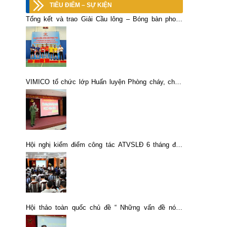
TIÊU ĐIỂM – SỰ KIỆN
Tổng kết và trao Giải Cầu lông – Bóng bàn phong
trào TKV Khu vực các đơn vị vùng Hà Nội và ngoài
Quảng Ninh năm 2025
VIMICO tổ chức lớp Huấn luyện Phòng cháy, chữa
cháy năm 2016
Hội nghị kiểm điểm công tác ATVSLĐ 6 tháng đầu
năm 2020
Hội thảo toàn quốc chủ đề “ Những vấn đề nóng
trong khai thác Khoáng sản ở Việt Nam hiện nay, giải
pháp khắc phục”