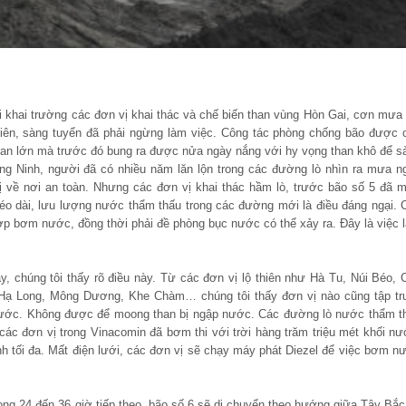
i khai trường các đơn vị khai thác và chế biến than vùng Hòn Gai, cơn mưa 
thiên, sàng tuyển đã phải ngừng làm việc. Công tác phòng chống bão được 
 than lớn mà trước đó bung ra được nửa ngày nắng với hy vọng than khô để s
g Ninh, người đã có nhiều năm lăn lộn trong các đường lò nhìn ra mưa n
 bị về nơi an toàn. Nhưng các đơn vị khai thác hầm lò, trước bão số 5 đã 
kéo dài, lưu lượng nước thẩm thấu trong các đường mới là điều đáng ngại. 
hợp bơm nước, đồng thời phải đề phòng bục nước có thể xảy ra. Đây là việc 
y, chúng tôi thấy rõ điều này. Từ các đơn vị lộ thiên như Hà Tu, Núi Béo, 
 Hạ Long, Mông Dương, Khe Chàm… chúng tôi thấy đơn vị nào cũng tập tr
nước. Không được để moong than bị ngập nước. Các đường lò nước thẩm t
ác đơn vị trong Vinacomin đã bơm thi với trời hàng trăm triệu mét khối nư
 tối đa. Mất điện lưới, các đơn vị sẽ chạy máy phát Diezel để việc bơm n
ng 24 đến 36 giờ tiếp theo, bão số 6 sẽ di chuyển theo hướng giữa Tây Bắc