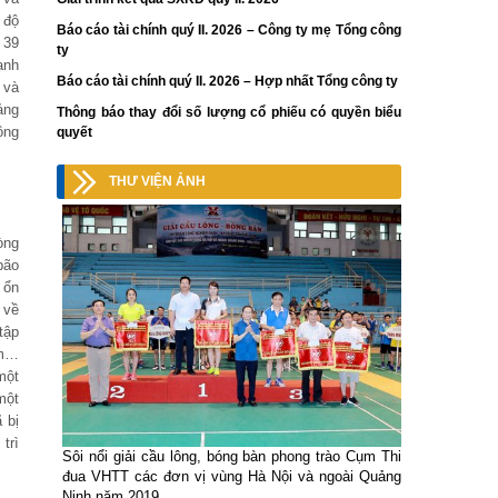
 độ
Báo cáo tài chính quý II. 2026 – Công ty mẹ Tổng công
 39
ty
ạnh
Báo cáo tài chính quý II. 2026 – Hợp nhất Tổng công ty
 và
ảng
Thông báo thay đổi số lượng cổ phiếu có quyền biểu
ồng
quyết
THƯ VIỆN ẢNH
òng
bão
 ổn
 về
tập
ầm…
một
một
 bị
trì
Sôi nổi giải cầu lông, bóng bàn phong trào Cụm Thi
đua VHTT các đơn vị vùng Hà Nội và ngoài Quảng
Ninh năm 2019