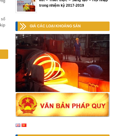
kết – Thiết thực – Sáng tạo – Hội nhập”
ờng
trong nhiệm kỳ 2017-2019
 số
kịp
GIÁ CÁC LOẠI KHOÁNG SẢN