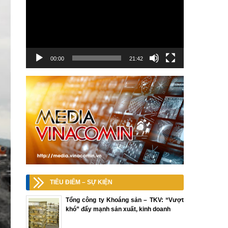
00:00
21:42
TIÊU ĐIỂM – SỰ KIỆN
Tổng công ty Khoáng sản – TKV: “Vượt
khó” đẩy mạnh sản xuất, kinh doanh