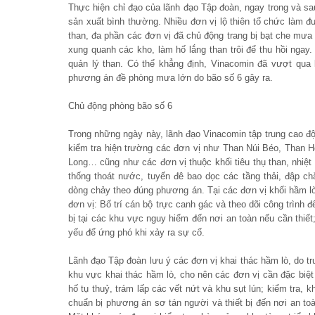
Thực hiện chỉ đạo của lãnh đạo Tập đoàn, ngay trong và sa
sản xuất bình thường. Nhiều đơn vị lộ thiên tổ chức làm đ
than, đa phần các đơn vị đã chủ động trang bị bạt che mưa
xung quanh các kho, làm hố lắng than trôi để thu hồi ngay.
quản lý than. Có thể khẳng định, Vinacomin đã vượt qua
phương án đề phòng mưa lớn do bão số 6 gây ra.
Chủ động phòng bão số 6
Trong những ngày này, lãnh đạo Vinacomin tập trung cao đ
kiểm tra hiện trường các đơn vị như Than Núi Béo, Than
Long… cũng như các đơn vị thuộc khối tiêu thụ than, nhiệt đ
thống thoát nước, tuyến đê bao dọc các tầng thải, đập c
dòng chảy theo đúng phương án. Tại các đơn vị khối hầm l
đơn vị: Bố trí cán bộ trực canh gác và theo dõi công trình 
bị tại các khu vực nguy hiểm đến nơi an toàn nếu cần thiết
yếu để ứng phó khi xảy ra sự cố.
Lãnh đạo Tập đoàn lưu ý các đơn vị khai thác hầm lò, do t
khu vực khai thác hầm lò, cho nên các đơn vị cần đặc biệ
hố tụ thuỷ, trám lấp các vết nứt và khu sụt lún; kiểm tra, 
chuẩn bị phương án sơ tán người và thiết bị đến nơi an toà