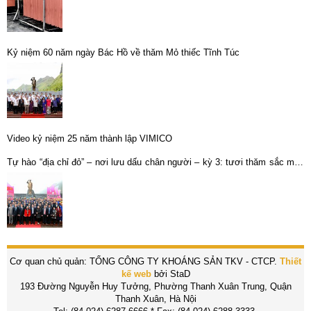
Kỷ niệm 60 năm ngày Bác Hồ về thăm Mỏ thiếc Tĩnh Túc
Video kỷ niệm 25 năm thành lập VIMICO
Tự hào “địa chỉ đỏ” – nơi lưu dấu chân người – kỳ 3: tươi thăm sắc màu
“hoa tám cánh”
Cơ quan chủ quản: TỔNG CÔNG TY KHOÁNG SẢN TKV - CTCP.
Thiết
kế web
bởi StaD
193 Đường Nguyễn Huy Tưởng, Phường Thanh Xuân Trung, Quận
Thanh Xuân, Hà Nội