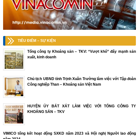
TIÊU ĐIỂM – SỰ KIỆN
Tổng công ty Khoáng sản – TKV: “Vượt khó” đẩy mạnh sản
xuất, kinh doanh
Chủ tịch UBND tỉnh Trịnh Xuân Trường làm việc với Tập đoàn
Công nghiệp Than – Khoáng sản Việt Nam
HUYỆN ỦY BÁT XÁT LÀM VIỆC VỚI TỔNG CÔNG TY
KHOÁNG SẢN – TKV
VIMICO tổng kết hoạt động SXKD năm 2023 và Hội nghị Người lao động