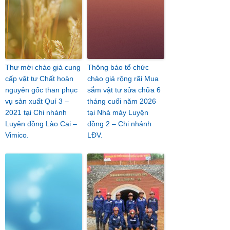
Thư mời chào giá cung
Thông báo tổ chức
cấp vật tư Chất hoàn
chào giá rộng rãi Mua
nguyên gốc than phục
sắm vật tư sửa chữa 6
vụ sản xuất Quí 3 –
tháng cuối năm 2026
2021 tại Chi nhánh
tại Nhà máy Luyện
Luyện đồng Lào Cai –
đồng 2 – Chi nhánh
Vimico.
LĐV.