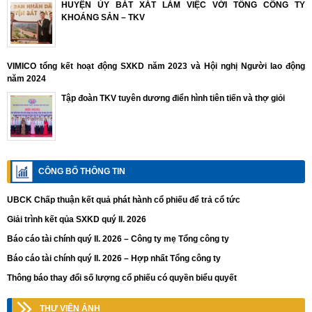
HUYỆN ỦY BÁT XÁT LÀM VIỆC VỚI TỔNG CÔNG TY
KHOÁNG SẢN – TKV
VIMICO tổng kết hoạt động SXKD năm 2023 và Hội nghị Người lao động
năm 2024
Tập đoàn TKV tuyên dương điển hình tiên tiến và thợ giỏi
CÔNG BỐ THÔNG TIN
UBCK Chấp thuận kết quả phát hành cổ phiếu để trả cổ tức
Giải trình kết qủa SXKD quý II. 2026
Báo cáo tài chính quý II. 2026 – Công ty mẹ Tổng công ty
Báo cáo tài chính quý II. 2026 – Hợp nhất Tổng công ty
Thông báo thay đổi số lượng cổ phiếu có quyền biểu quyết
THƯ VIỆN ẢNH