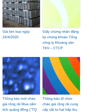
Giá kim loại ngày
Giấy chứng nhận đăng
24/4/2020
ký chứng khoán Tổng
công ty Khoáng sản
TKV – CTCP
Thông báo mời chào
Thông báo tổ chức
giá rộng rãi Mua sắm
chào giá rộng rãi cung
tinh quặng đồng (“TQ
cấp vật tư hạt hấp thụ