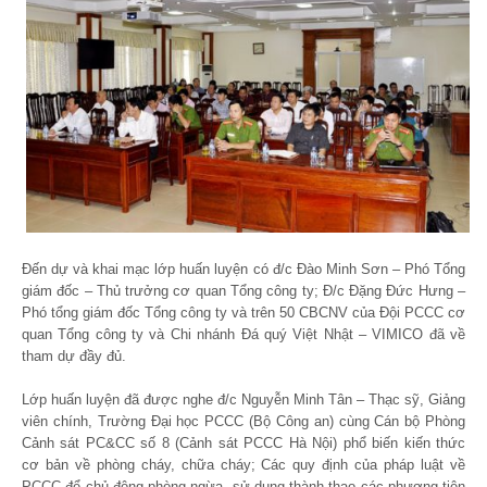
Đến dự và khai mạc lớp huấn luyện có đ/c Đào Minh Sơn – Phó Tổng
giám đốc – Thủ trưởng cơ quan Tổng công ty; Đ/c Đặng Đức Hưng –
Phó tổng giám đốc Tổng công ty và trên 50 CBCNV của Đội PCCC cơ
quan Tổng công ty và Chi nhánh Đá quý Việt Nhật – VIMICO đã về
tham dự đầy đủ.
Lớp huấn luyện đã được nghe đ/c Nguyễn Minh Tân – Thạc sỹ, Giảng
viên chính, Trường Đại học PCCC (Bộ Công an) cùng Cán bộ Phòng
Cảnh sát PC&CC số 8 (Cảnh sát PCCC Hà Nội) phổ biến kiến thức
cơ bản về phòng cháy, chữa cháy; Các quy định của pháp luật về
PCCC để chủ động phòng ngừa, sử dụng thành thạo các phương tiện