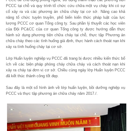
PCCC tại chỗ và quy trình tổ chức cứu chữa một vụ cháy khi có sự
cố xảy ra và các phương án chữa cháy tại cơ sở. Nâng cao khả
năng tổ chức tuyên truyền, phổ biến kiến thức pháp luật của lực
lượng PCCC cơ quan Tổng công ty. Sau phần lý thuyết các học viên
của Đội PC&CC của cơ quan Tổng công ty được hướng dẫn thực
hành sử dụng phương tiện chữa cháy tại chỗ, thực tập Phương án
chữa cháy theo các tình huống giả định, thực hành cách thoát nạn khi
xảy ra tình huống cháy tại cơ sở.
Lớp Huấn luyện nghiệp vụ PCCC đã trang bị được nhiều kiến thức bổ
ích về các biện pháp phòng cháy chữa cháy và cách thoát nạn khi
xảy ra cháy tại đơn vị cơ sở. Chiều cùng ngày lớp Huấn luyện PCCC
đã kết thúc thành công tốt đẹp.
Sau đây là một số hình ảnh về lớp huấn luyện, bồi dưỡng nghiệp vụ
PCCC và thực tập phương án chữa cháy năm 2017./.