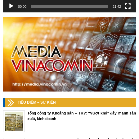
00:00
21:42
TIÊU ĐIỂM – SỰ KIỆN
Tổng công ty Khoáng sản – TKV: “Vượt khó” đẩy mạnh sản
xuất, kinh doanh