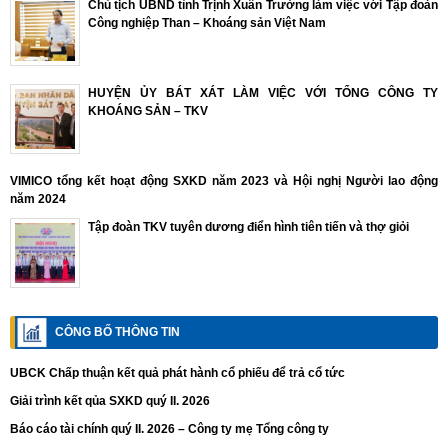
Chủ tịch UBND tỉnh Trịnh Xuân Trường làm việc với Tập đoàn
Công nghiệp Than – Khoáng sản Việt Nam
HUYỆN ỦY BÁT XÁT LÀM VIỆC VỚI TỔNG CÔNG TY
KHOÁNG SẢN – TKV
VIMICO tổng kết hoạt động SXKD năm 2023 và Hội nghị Người lao động
năm 2024
Tập đoàn TKV tuyên dương điển hình tiên tiến và thợ giỏi
CÔNG BỐ THÔNG TIN
UBCK Chấp thuận kết quả phát hành cổ phiếu để trả cổ tức
Giải trình kết qủa SXKD quý II. 2026
Báo cáo tài chính quý II. 2026 – Công ty mẹ Tổng công ty