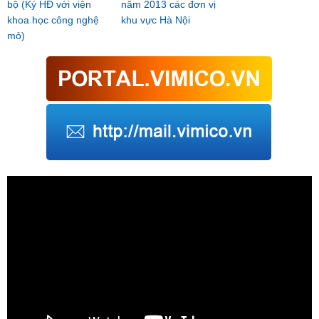
bộ (Ký HĐ với viện
năm 2013 các đơn vị
khoa học công nghệ
khu vực Hà Nội
mỏ)
Trình
chơi
Video