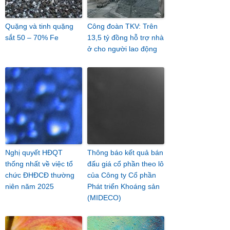
Quặng và tinh quặng
Công đoàn TKV: Trên
sắt 50 – 70% Fe
13,5 tỷ đồng hỗ trợ nhà
ở cho người lao động
Nghị quyết HĐQT
Thông báo kết quả bán
thống nhất về việc tổ
đấu giá cổ phần theo lô
chức ĐHĐCĐ thường
của Công ty Cổ phần
niên năm 2025
Phát triển Khoáng sản
(MIDECO)