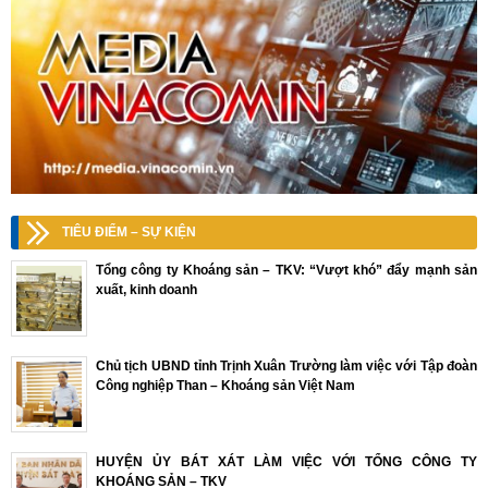
TIÊU ĐIỂM – SỰ KIỆN
Tổng công ty Khoáng sản – TKV: “Vượt khó” đẩy mạnh sản
xuất, kinh doanh
Chủ tịch UBND tỉnh Trịnh Xuân Trường làm việc với Tập đoàn
Công nghiệp Than – Khoáng sản Việt Nam
HUYỆN ỦY BÁT XÁT LÀM VIỆC VỚI TỔNG CÔNG TY
KHOÁNG SẢN – TKV