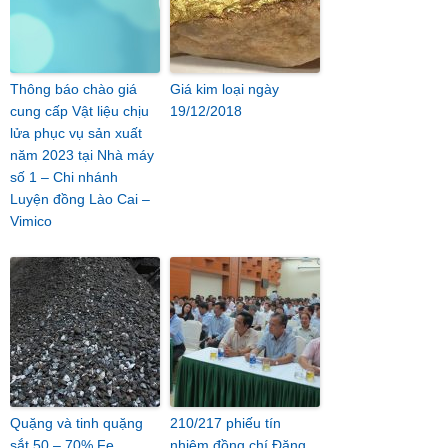
Thông báo chào giá
Giá kim loại ngày
cung cấp Vật liệu chịu
19/12/2018
lửa phục vụ sản xuất
năm 2023 tại Nhà máy
số 1 – Chi nhánh
Luyện đồng Lào Cai –
Vimico
Quặng và tinh quặng
210/217 phiếu tín
sắt 50 – 70% Fe
nhiệm đồng chí Đặng