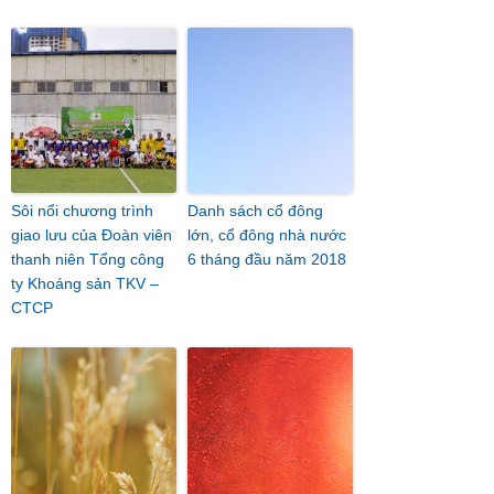
Sôi nổi chương trình
Danh sách cổ đông
giao lưu của Đoàn viên
lớn, cổ đông nhà nước
thanh niên Tổng công
6 tháng đầu năm 2018
ty Khoáng sản TKV –
CTCP