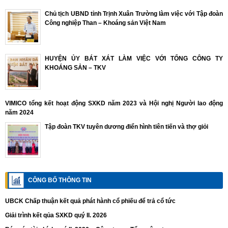
Chủ tịch UBND tỉnh Trịnh Xuân Trường làm việc với Tập đoàn
Công nghiệp Than – Khoáng sản Việt Nam
HUYỆN ỦY BÁT XÁT LÀM VIỆC VỚI TỔNG CÔNG TY
KHOÁNG SẢN – TKV
VIMICO tổng kết hoạt động SXKD năm 2023 và Hội nghị Người lao động
năm 2024
Tập đoàn TKV tuyên dương điển hình tiên tiến và thợ giỏi
CÔNG BỐ THÔNG TIN
UBCK Chấp thuận kết quả phát hành cổ phiếu để trả cổ tức
Giải trình kết qủa SXKD quý II. 2026