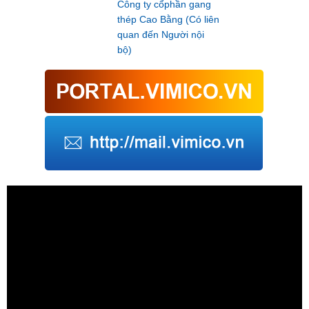
Công ty cổphần gang
thép Cao Bằng (Có liên
quan đến Người nội
bộ)
Trình
chơi
Video