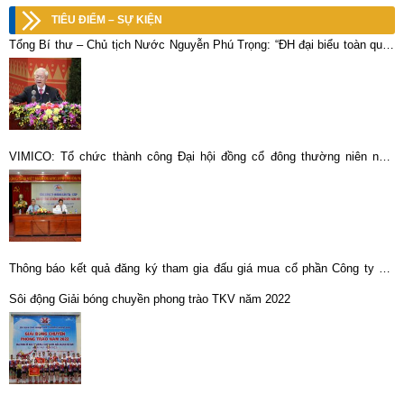
TIÊU ĐIỂM – SỰ KIỆN
Tổng Bí thư – Chủ tịch Nước Nguyễn Phú Trọng: “ĐH đại biểu toàn quốc
lần thứ XIII của Đảng ta đã thành công rất tốt đẹp”
VIMICO: Tổ chức thành công Đại hội đồng cổ đông thường niên năm
2021
Thông báo kết quả đăng ký tham gia đấu giá mua cổ phần Công ty CP
Địa ốc Khoáng sản – TKV
Sôi động Giải bóng chuyền phong trào TKV năm 2022