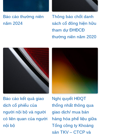
Báo cáo thường niên
Thông báo chốt danh
năm 2024
sách cổ đông hiện hữu
tham dự ĐHĐCĐ
thường niên năm 2020
Báo cáo kết quả giao
Nghị quyết HĐQT
dịch cổ phiếu của
thống nhất thông qua
người nội bộ và người
giao dịch/ mua bán
có liên quan của người
hàng hóa phế liệu giữa
nội bộ
Tổng công ty Khoáng
sản TKV – CTCP và