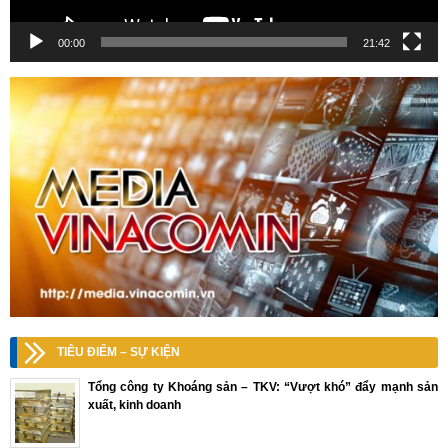
00:00
21:42
TIÊU ĐIỂM – SỰ KIỆN
Tổng công ty Khoáng sản – TKV: “Vượt khó” đẩy mạnh sản
xuất, kinh doanh