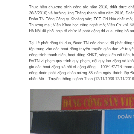
Thực hiện chương trình công tác năm 2016, thiết thực c
26/3/2016) và hưởng ứng Tháng thanh niên năm 2016, Đoàn
Đoàn TN Tổng Công ty Khoáng sản; TCT CN Hóa chất mỏ; 
Thương mại; Viện Khoa học công nghệ mỏ; Viện Cơ khí Năn
Hà Nội đã phối hợp tổ chức lễ phát động thi đua, công bố m
Tại Lễ phát động thi đua, Đoàn TN các đơn vị đã phát động 
tập trung vào các hoạt động truyên truyền giáo dục về truy
công trình thanh niên, hoạt động KHKT, sáng kiến cải tiến, 
ĐVTN vi phạm quy trình quy phạm, nội quy lao động và kh
gia các hoạt động xã hội vì cộng đồng… 100% ĐVTN tham g
công đoàn phát động chào mừng 85 năm ngày thành lập Đo
nhân Mỏ – Truyền thống ngành Than (12/11/1936-12/11/201