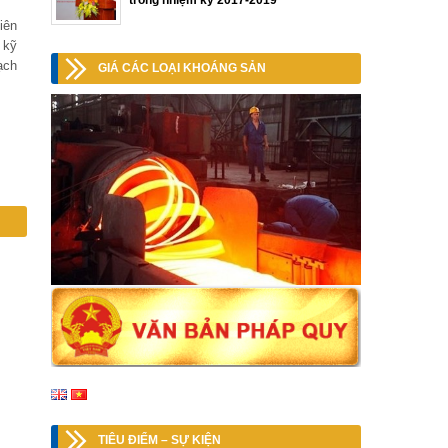
trong nhiệm kỳ 2017-2019
iên
 kỹ
ạch
GIÁ CÁC LOẠI KHOÁNG SẢN
TIÊU ĐIỂM – SỰ KIỆN