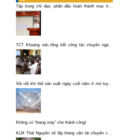
Tập trung chỉ đạo, phấn đấu hoàn thành mục tiêu
năm 2023
TCT Khoáng sản tổng kết công tác chuyên ngành
kinh tế tổng hợp năm 2013
Sôi nổi khí thế sản xuất ngày cuối năm ở mỏ tuyển
đồng Sin Quyền
Không có “thang máy” cho thành công!
KLM Thái Nguyên sẽ lắp thang vận tải chuyên chở
người, phục vụ đi lại cho thợ lò Làng Hích