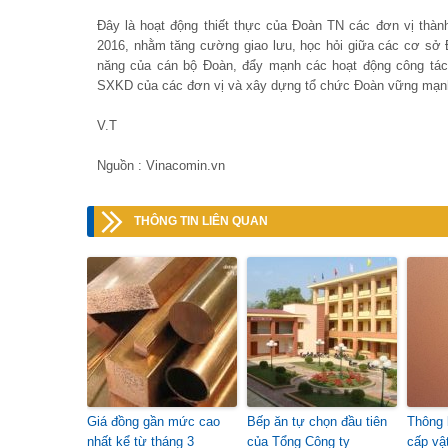
Đây là hoạt động thiết thực của Đoàn TN các đơn vị thà
2016, nhằm tăng cường giao lưu, học hỏi giữa các cơ sở 
năng của cán bộ Đoàn, đẩy mạnh các hoạt động công tác
SXKD của các đơn vị và xây dựng tổ chức Đoàn vững mạn
V.T
Nguồn : Vinacomin.vn
THÔNG TIN LIÊN QUAN
Giá đồng gần mức cao
Bếp ăn tự chọn đầu tiên
Thông 
nhất kể từ tháng 3
của Tổng Công ty
cấp vậ