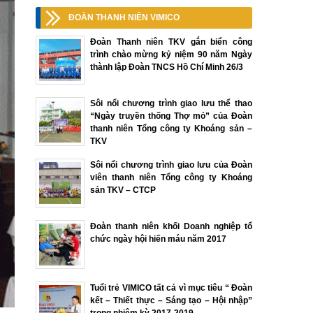
ĐOÀN THANH NIÊN VIMICO
Đoàn Thanh niên TKV gắn biển công
trình chào mừng kỷ niệm 90 năm Ngày
thành lập Đoàn TNCS Hồ Chí Minh 26/3
Sôi nổi chương trình giao lưu thể thao
“Ngày truyền thống Thợ mỏ” của Đoàn
thanh niên Tổng công ty Khoáng sản –
TKV
Sôi nổi chương trình giao lưu của Đoàn
viên thanh niên Tổng công ty Khoáng
sản TKV – CTCP
Đoàn thanh niên khối Doanh nghiệp tổ
chức ngày hội hiến máu năm 2017
Tuổi trẻ VIMICO tất cả vì mục tiêu “ Đoàn
kết – Thiết thực – Sáng tạo – Hội nhập”