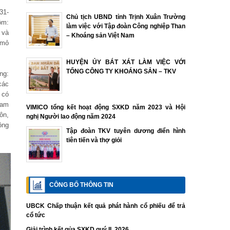
31-
Chủ tịch UBND tỉnh Trịnh Xuân Trường
ồm:
làm việc với Tập đoàn Công nghiệp Than
 và
– Khoáng sản Việt Nam
 mỏ
HUYỆN ỦY BÁT XÁT LÀM VIỆC VỚI
TỔNG CÔNG TY KHOÁNG SẢN – TKV
ng:
các
 có
ham
VIMICO tổng kết hoạt động SXKD năm 2023 và Hội
ôn,
nghị Người lao động năm 2024
ông
Tập đoàn TKV tuyên dương điển hình
tiên tiến và thợ giỏi
CÔNG BỐ THÔNG TIN
UBCK Chấp thuận kết quả phát hành cổ phiếu để trả
cổ tức
Giải trình kết qủa SXKD quý II. 2026