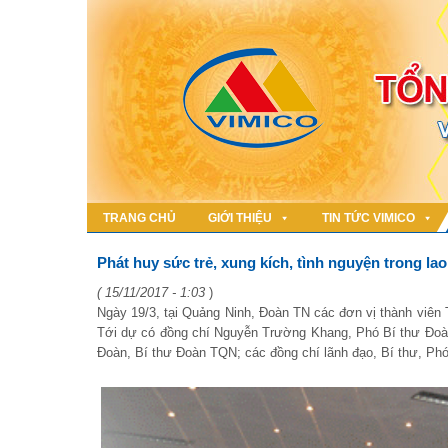
TRANG CHỦ
GIỚI THIỆU
TIN TỨC VIMICO
Phát huy sức trẻ, xung kích, tình nguyện trong la
( 15/11/2017 - 1:03
)
Ngày 19/3, tại Quảng Ninh, Đoàn TN các đơn vị thành viên
Tới dự có đồng chí Nguyễn Trường Khang, Phó Bí thư Đoà
Đoàn, Bí thư Đoàn TQN; các đồng chí lãnh đạo, Bí thư, Phó