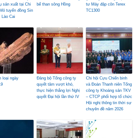
ụ sản xuất tại Chi
bể than sông Hồng
tư Máy đập côn Terex
Mỏ tuyển đồng Sin
TC1300
 Lào Cai
m loại ngày
Đảng bộ Tổng công ty
Chi hội Cựu Chiến binh
19
quyết tâm vượt khó,
và Đoàn Thanh niên Tổng
thực hiện thắng lợi Nghị
công ty Khoáng sản TKV
quyết Đại hội lần thứ IV
– CTCP phối hợp tổ chức
Hội nghị thông tin thời sự
chuyên đề năm 2026