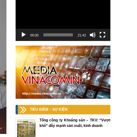
00:00
21:42
TIÊU ĐIỂM – SỰ KIỆN
Tổng công ty Khoáng sản – TKV: “Vượt
khó” đẩy mạnh sản xuất, kinh doanh