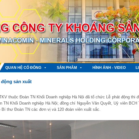
QUAN HỆ CỔ ĐÔNG
SẢN PHẨM
HÌNH ẢNH - VIDEO
L
o động sản xuất
 TKV thuộc Đoàn TN Khối Doanh nghiệp Hà Nội đã tổ chức Lễ phát động thi đ
n TN Khối Doanh nghiệp Hà Nội; đồng chí Nguyễn Văn Quyết, Uỷ viên BCH
 Bí thư Đoàn TN các đơn vị và 120 đoàn viên xuất sắc.