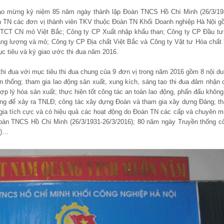
hào mừng kỷ niệm 85 năm ngày thành lập Đoàn TNCS Hồ Chí Minh (26/3/19
 TN các đơn vị thành viên TKV thuộc Đoàn TN Khối Doanh nghiệp Hà Nội g
TCT CN mỏ Việt Bắc; Công ty CP Xuất nhập khẩu than; Công ty CP Đầu tư
g lượng và mỏ; Công ty CP Địa chất Việt Bắc và Công ty Vật tư Hóa chất
ục tiêu và ký giao ước thi đua năm 2016.
thi đua với mục tiêu thi đua chung của 9 đơn vị trong năm 2016 gồm 8 nội du
ền thống; tham gia lao động sản xuất, xung kích, sáng tạo thi đua đảm nhận 
hợp lý hóa sản xuất; thực hiện tốt công tác an toàn lao động, phấn đấu không
ông để xảy ra TNLĐ; công tác xây dựng Đoàn và tham gia xây dựng Đảng; t
ia tích cực và có hiệu quả các hoạt động do Đoàn TN các cấp và chuyên m
àn TNCS Hồ Chí Minh (26/3/1931-26/3/2016); 80 năm ngày Truyền thống c
6)…