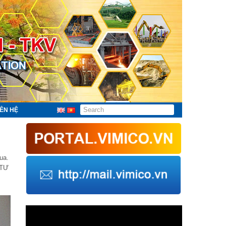
IÊN HỆ
ua.
 TƯ
Trình
chơi
Video