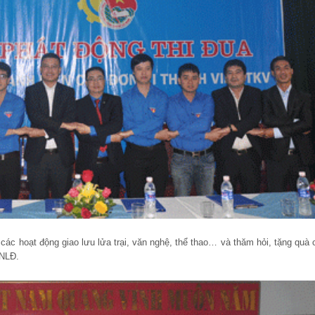
 các hoạt động giao lưu lửa trại, văn nghệ, thể thao… và thăm hỏi, tặng quà 
TNLĐ.