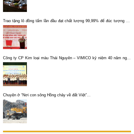
Trao tặng lô đồng tấm lần đầu đạt chất lượng 99,99% để đúc tượng đài
Bác Hồ
Công ty CP Kim loại màu Thái Nguyên – VIMICO kỷ niệm 40 năm ngày
thành lập
Chuyện ở “Nơi con sông Hồng chảy về đất Việt”…