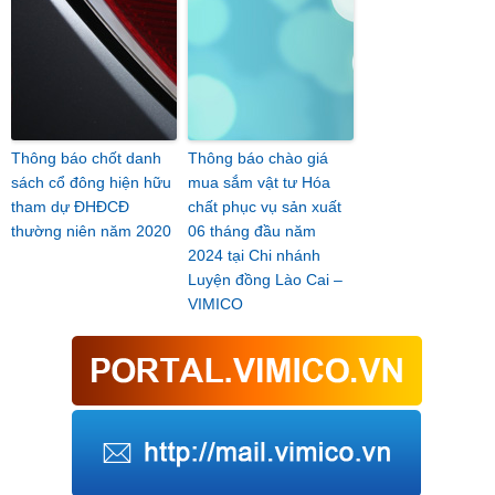
Thông báo chốt danh
Thông báo chào giá
sách cổ đông hiện hữu
mua sắm vật tư Hóa
tham dự ĐHĐCĐ
chất phục vụ sản xuất
thường niên năm 2020
06 tháng đầu năm
2024 tại Chi nhánh
Luyện đồng Lào Cai –
VIMICO