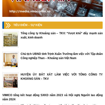
TIÊU ĐIỂM – SỰ KIỆN
Tổng công ty Khoáng sản – TKV: “Vượt khó” đẩy mạnh sản
xuất, kinh doanh
Chủ tịch UBND tỉnh Trịnh Xuân Trường làm việc với Tập đoàn
Công nghiệp Than – Khoáng sản Việt Nam
HUYỆN ỦY BÁT XÁT LÀM VIỆC VỚI TỔNG CÔNG TY
KHOÁNG SẢN – TKV
VIMICO tổng kết hoạt động SXKD năm 2023 và Hội nghị Người lao động
năm 2024