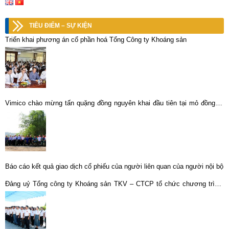
TIÊU ĐIỂM – SỰ KIỆN
Triển khai phương án cổ phần hoá Tổng Công ty Khoáng sản
Vimico chào mừng tấn quặng đồng nguyên khai đầu tiên tại mỏ đồng Vi
Kẽm, Lò +150
Báo cáo kết quả giao dịch cổ phiếu của người liên quan của người nội bộ
Đảng uỷ Tổng công ty Khoáng sản TKV – CTCP tổ chức chương trình:
“Hành trình về nguồn”.