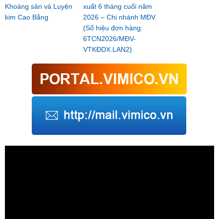
Khoáng sản và Luyện
xuất 6 tháng cuối năm
kim Cao Bằng
2026 – Chi nhánh MĐV
(Số hiệu đơn hàng:
6TCN2026/MĐV-
VTKĐDX.LAN2)
Trình
chơi
Video