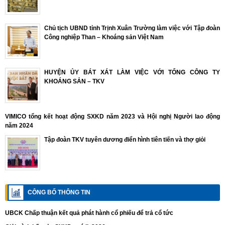
Chủ tịch UBND tỉnh Trịnh Xuân Trường làm việc với Tập đoàn
Công nghiệp Than – Khoáng sản Việt Nam
HUYỆN ỦY BÁT XÁT LÀM VIỆC VỚI TỔNG CÔNG TY
KHOÁNG SẢN – TKV
VIMICO tổng kết hoạt động SXKD năm 2023 và Hội nghị Người lao động
năm 2024
Tập đoàn TKV tuyên dương điển hình tiên tiến và thợ giỏi
CÔNG BỐ THÔNG TIN
UBCK Chấp thuận kết quả phát hành cổ phiếu để trả cổ tức