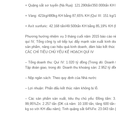
+ Quặng sắt sơ tuyển (Nà Rụa): 121.290tấn/350.000tấn K
+ Vàng: 421kg/480kg KH bằng 87,65% KH (Quí III: 151 kg/1
+ Axít sunfuric: 42.168 tấn/49.500tấn KH bằng 85,19% KH (Q
Phương hướng nhiệm vụ 3 tháng cuối năm 2015 báo cáo nêu
quí IV, Tổng công ty sẽ tiếp tục đẩy mạnh sản xuất kinh do
sản phẩm, nâng cao hiệu quả kinh doanh, đảm bảo kết thúc 
CÁC CHỈ TIÊU CHỦ YẾU KẾ HOẠCH QUÍ IV
– Tổng doanh thu: Quí IV: 1.020 tỷ đồng (Trong đó: Doanh
Tập đoàn giao, trong đó: Doanh thu khoáng sản: 2.952 tỷ đ
– Nộp ngân sách: Theo quy định của Nhà nước
– Lợi nhuận: Phấn đấu kết thúc năm không bị lỗ.
– Các sản phẩm sản xuất, tiêu thụ chủ yếu: Đồng tấm: 3
99,95%Zn: 2.257 tấn (DK cả năm: 10.100 tấn, tăng 600 tấ
kg so với KH đầu năm); Tinh quặng sắt 64%Fe: 23.043 tấn 