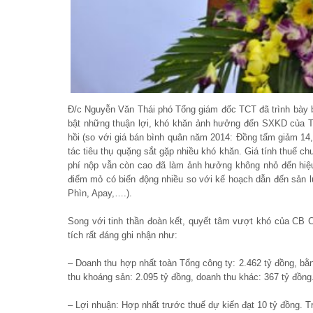
Đ/c Nguyễn Văn Thái phó Tổng giám đốc TCT đã trình bày 
bật những thuận lợi, khó khăn ảnh hưởng đến SXKD của 
hồi (so với giá bán bình quân năm 2014: Đồng tấm giảm 14
tác tiêu thụ quặng sắt gặp nhiều khó khăn. Giá tính thuế ch
phí nộp vẫn còn cao đã làm ảnh hưởng không nhỏ đến hiệu
điểm mỏ có biến động nhiều so với kế hoạch dẫn đến sản l
Phìn, Apay,….).
Song với tinh thần đoàn kết, quyết tâm vượt khó của CB
tích rất đáng ghi nhận như:
– Doanh thu hợp nhất toàn Tổng công ty: 2.462 tỷ đồng, 
thu khoáng sản: 2.095 tỷ đồng, doanh thu khác: 367 tỷ đồng
– Lợi nhuận: Hợp nhất trước thuế dự kiến đạt 10 tỷ đồng. T