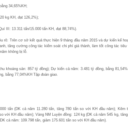
H bằng 34,65%KH;
20 kg KH, đạt 126,2%);
uí III: 13.311 tấn/15.000 tấn KH, đạt 88,74%).
 rõ: Trên cơ sở kết quả thực hiện 9 tháng đầu năm 2015 và dự kiến kế ho
anh, tăng cường công tác kiểm soát chi phí giá thành, làm tốt công tác tiêu 
năm không bị lỗ.
 thu khoáng sản: 857 tỷ đồng); Dự kiến cả năm: 3.481 tỷ đồng, bằng 81,54
ồng, bằng 77,04%KH Tập đoàn giao.
.000 tấn (DK cả năm 11.280 tấn, tăng 780 tấn so với KH đầu năm); Kẽm t
n so với KH đầu năm); Vàng NM Luyện đồng: 124 kg (DK cả năm 545 kg, tăng
(DK cả năm: 109.798 tấn, giảm 175.601 tấn so với KH đầu năm).