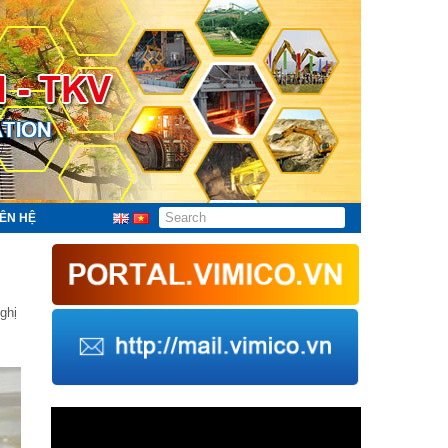
IÊN HỆ
ghị
Trình
chơi
Video