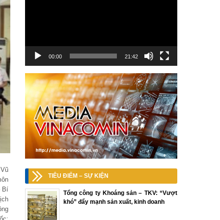
00:00
21:42
 Vũ
TIÊU ĐIỂM – SỰ KIỆN
môn
 Bí
Tổng công ty Khoáng sản – TKV: “Vượt
ịch
khó” đẩy mạnh sản xuất, kinh doanh
ông
ốc;