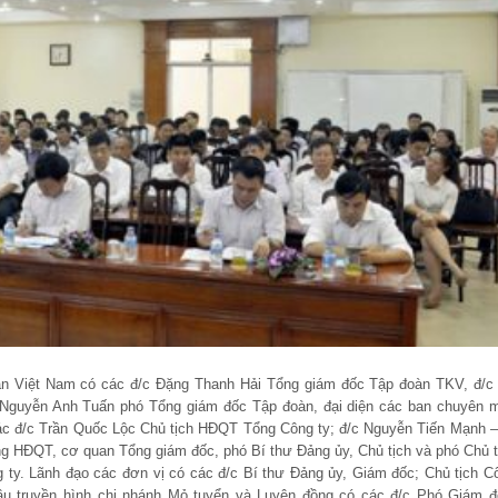
ản Việt Nam có các đ/c Đặng Thanh Hải Tổng giám đốc Tập đoàn TKV, đ/c
 Nguyễn Anh Tuấn phó Tổng giám đốc Tập đoàn, đại diện các ban chuyên 
c đ/c Trần Quốc Lộc Chủ tịch HĐQT Tổng Công ty; đ/c Nguyễn Tiến Mạnh –
ng HĐQT, cơ quan Tổng giám đốc, phó Bí thư Đảng ủy, Chủ tịch và phó Chủ t
ty. Lãnh đạo các đơn vị có các đ/c Bí thư Đảng ủy, Giám đốc; Chủ tịch C
ầu truyền hình chi nhánh Mỏ tuyển và Luyện đồng có các đ/c Phó Giám đ