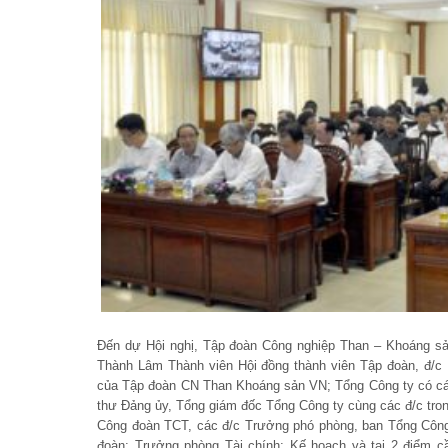
Đến dự Hội nghị, Tập đoàn Công nghiệp Than – Khoáng s
Thành Lâm Thành viên Hội đồng thành viên Tập đoàn, đ/c
của Tập đoàn CN Than Khoáng sản VN; Tổng Công ty có cá
thư Đảng ủy, Tổng giám đốc Tổng Công ty cùng các đ/c tro
Công đoàn TCT, các đ/c Trưởng phó phòng, ban Tổng Công 
đoàn; Trưởng phòng Tài chính; Kế hoạch và tại 2 điểm c