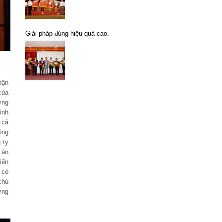
Giải pháp đúng hiệu quả cao.
hận
của
ởng
ính
 cả
ông
 ty
 án
iến
 có
chú
ững