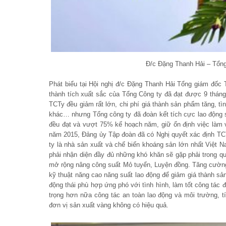
Đ/c Đặng Thanh Hải – Tổng
Phát biểu tại Hội nghị đ/c Đặng Thanh Hải Tổng giám đốc
thành tích xuất sắc của Tổng Công ty đã đạt được 9 thán
TCTy đều giảm rất lớn, chi phí giá thành sản phẩm tăng, t
khác… nhưng Tổng công ty đã đoàn kết tích cực lao động sá
đều đạt và vượt 75% kế hoạch năm, giữ ổn định việc làm 
năm 2015, Đảng ủy Tập đoàn đã có Nghị quyết xác định TC
ty là nhà sản xuất và chế biến khoáng sản lớn nhất Việt 
phải nhận diện đầy đủ những khó khăn sẽ gặp phải trong qu
mở rộng nâng công suất Mỏ tuyển, Luyện đồng. Tăng cường qu
kỹ thuật năng cao năng suất lao động để giảm giá thành sả
động thái phù hợp ứng phó với tình hình, làm tốt công tác 
trọng hơn nữa công tác an toàn lao động và môi trường, 
đơn vị sản xuất vàng không có hiệu quả.