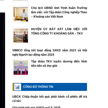
Chủ tịch UBND tỉnh Trịnh Xuân Trường
làm việc với Tập đoàn Công nghiệp Than
– Khoáng sản Việt Nam
HUYỆN ỦY BÁT XÁT LÀM VIỆC VỚI
TỔNG CÔNG TY KHOÁNG SẢN – TKV
VIMICO tổng kết hoạt động SXKD năm 2023 và Hội
nghị Người lao động năm 2024
Tập đoàn TKV tuyên dương điển hình
tiên tiến và thợ giỏi
CÔNG BỐ THÔNG TIN
UBCK Chấp thuận kết quả phát hành cổ phiếu để trả
cổ tức
Giải trình kết qủa SXKD quý II. 2026