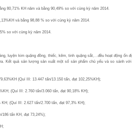
, bằng 80,71% KH năm và bằng 90,49% so với cùng kỳ năm 2014.
85,13%KH và bằng 98,88 % so với cùng kỳ năm 2014.
15% so với cùng kỳ năm 2014.
áng, luyện kim quặng đồng, thiếc, kẽm, tinh quặng sắt,…đều hoạt động ổn đị
 ra. Kết quả sản lượng sản xuất một số sản phẩm chủ yếu và so sánh với
9,63%KH (Quí III: 13.447 tấn/13.150 tấn, đạt 102,25%KH);
H; (Quí III: 2.760 tấn/3.060 tấn, đạt 90,18% KH);
H; (Quí III: 2.627 tấn/2.700 tấn, đạt 97,3% KH);
n/186 tấn KH, đạt 73,24%);
KH;