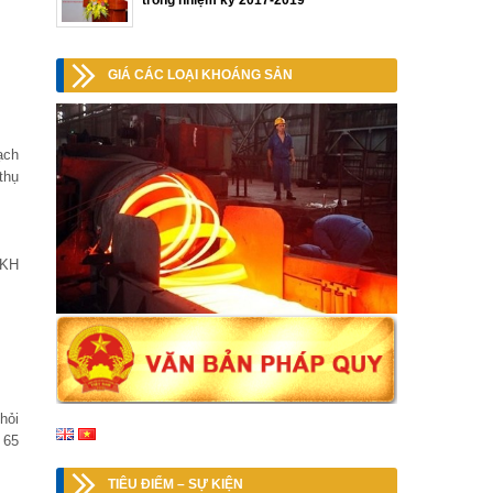
trong nhiệm kỳ 2017-2019
GIÁ CÁC LOẠI KHOÁNG SẢN
ạch
thụ
%KH
hỏi
 65
TIÊU ĐIỂM – SỰ KIỆN