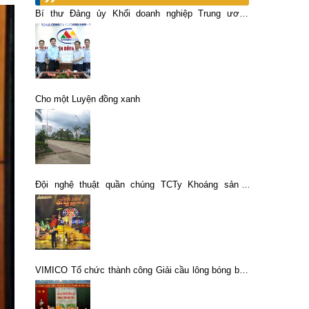
Bí thư Đảng ủy Khối doanh nghiệp Trung ương
Nguyễn Long Hải thăm và làm việc tại Chi nhánh
Luyện đồng Lào Cai -Vimico
Cho một Luyện đồng xanh
Đội nghệ thuật quần chúng TCTy Khoáng sản –
Vinacomin đoạt giải Nhì các đội mạnh Hội diễn Nghệ
thuật quần chúng TKV năm 2014
VIMICO Tổ chức thành công Giải cầu lông bóng bàn
phong trào năm 2018