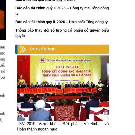
Báo cáo tài chính quý II. 2026 – Công ty mẹ Tổng công
ty
Báo cáo tài chính quý II. 2026 – Hợp nhất Tổng công ty
Thông báo thay đổi số lượng cổ phiếu có quyền biểu
quyết
nêu
THƯ VIỆN ẢNH
hục
ông
uế,
 số
 Sa
ành
anh
í).
TKV 2019: Vượt khó – Bứt phá – Về đích – và
Hoàn thành ngoạn mục