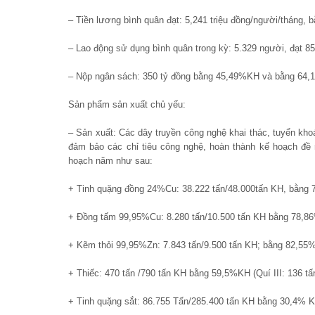
– Tiền lương bình quân đạt: 5,241 triệu đồng/người/tháng
– Lao động sử dụng bình quân trong kỳ: 5.329 người, đạt 
– Nộp ngân sách: 350 tỷ đồng bằng 45,49%KH và bằng 64,
Sản phẩm sản xuất chủ yếu:
– Sản xuất: Các dây truyền công nghệ khai thác, tuyển kho
đảm bảo các chỉ tiêu công nghệ, hoàn thành kế hoạch đề
hoạch năm như sau:
+ Tinh quặng đồng 24%Cu: 38.222 tấn/48.000tấn KH, bằng 7
+ Đồng tấm 99,95%Cu: 8.280 tấn/10.500 tấn KH bằng 78,86%K
+ Kẽm thỏi 99,95%Zn: 7.843 tấn/9.500 tấn KH; bằng 82,55% K
+ Thiếc: 470 tấn /790 tấn KH bằng 59,5%KH (Quí III: 136 tấ
+ Tinh quặng sắt: 86.755 Tấn/285.400 tấn KH bằng 30,4% 