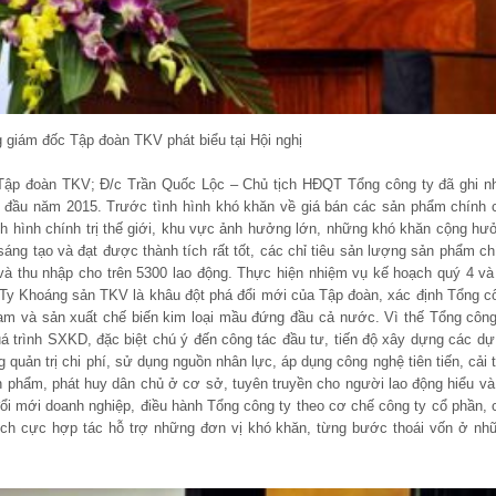
 giám đốc Tập đoàn TKV phát biểu tại Hội nghị
 Tập đoàn TKV; Đ/c Trần Quốc Lộc – Chủ tịch HĐQT Tổng công ty đã ghi n
g đầu năm 2015. Trước tình hình khó khăn về giá bán các sản phẩm chính 
ình hình chính trị thế giới, khu vực ảnh hưởng lớn, những khó khăn cộng hư
ng tạo và đạt được thành tích rất tốt, các chỉ tiêu sản lượng sản phẩm ch
và thu nhập cho trên 5300 lao động. Thực hiện nhiệm vụ kế hoạch quý 4 và
Ty Khoáng sản TKV là khâu đột phá đổi mới của Tập đoàn, xác định Tổng c
Nam và sản xuất chế biến kim loại mầu đứng đầu cả nước. Vì thế Tổng công
á trình SXKD, đặc biệt chú ý đến công tác đầu tư, tiến độ xây dựng các dự
ản trị chi phí, sử dụng nguồn nhân lực, áp dụng công nghệ tiên tiến, cải t
n phẩm, phát huy dân chủ ở cơ sở, tuyên truyền cho người lao động hiểu và
đổi mới doanh nghiệp, điều hành Tổng công ty theo cơ chế công ty cổ phần, 
tích cực hợp tác hỗ trợ những đơn vị khó khăn, từng bước thoái vốn ở nh