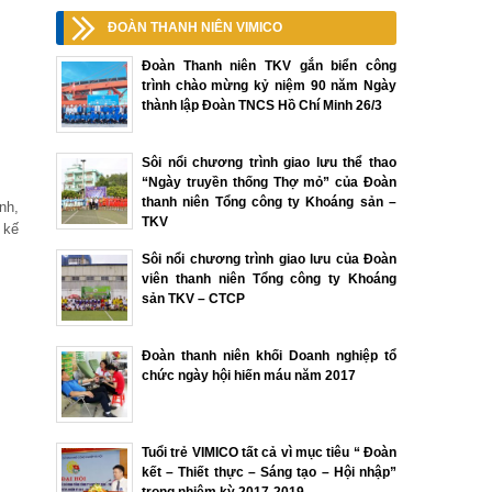
ĐOÀN THANH NIÊN VIMICO
Đoàn Thanh niên TKV gắn biển công
trình chào mừng kỷ niệm 90 năm Ngày
thành lập Đoàn TNCS Hồ Chí Minh 26/3
Sôi nổi chương trình giao lưu thể thao
“Ngày truyền thống Thợ mỏ” của Đoàn
thanh niên Tổng công ty Khoáng sản –
nh,
TKV
 kế
Sôi nổi chương trình giao lưu của Đoàn
viên thanh niên Tổng công ty Khoáng
sản TKV – CTCP
Đoàn thanh niên khối Doanh nghiệp tổ
chức ngày hội hiến máu năm 2017
Tuổi trẻ VIMICO tất cả vì mục tiêu “ Đoàn
kết – Thiết thực – Sáng tạo – Hội nhập”