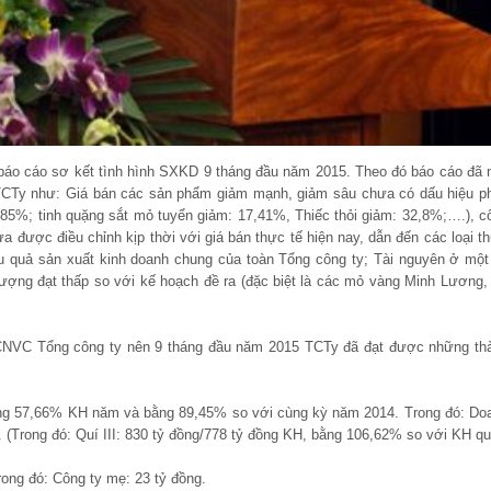
báo cáo sơ kết tình hình SXKD 9 tháng đầu năm 2015. Theo đó báo cáo đã 
TCTy như: Giá bán các sản phẩm giảm mạnh, giảm sâu chưa có dấu hiệu p
,85%; tinh quặng sắt mỏ tuyển giảm: 17,41%, Thiếc thỏi giảm: 32,8%;….), c
ưa được điều chỉnh kịp thời với giá bán thực tế hiện nay, dẫn đến các loại th
 quả sản xuất kinh doanh chung của toàn Tổng công ty; Tài nguyên ở một
ượng đạt thấp so với kế hoạch đề ra (đặc biệt là các mỏ vàng Minh Lương,
 CNVC Tổng công ty nên 9 tháng đầu năm 2015 TCTy đã đạt được những th
bằng 57,66% KH năm và bằng 89,45% so với cùng kỳ năm 2014. Trong đó: Do
. (Trong đó: Quí III: 830 tỷ đồng/778 tỷ đồng KH, bằng 106,62% so với KH qu
rong đó: Công ty mẹ: 23 tỷ đồng.