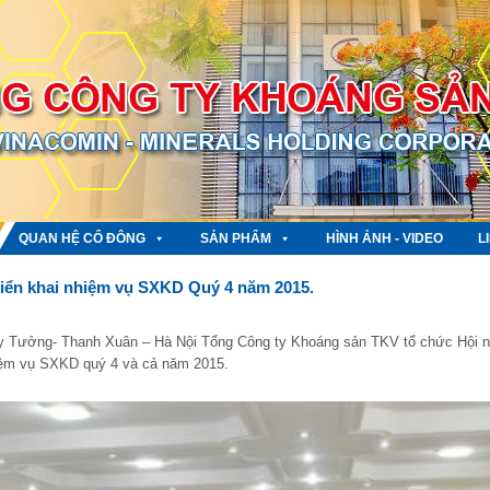
QUAN HỆ CỔ ĐÔNG
SẢN PHẨM
HÌNH ẢNH - VIDEO
L
riển khai nhiệm vụ SXKD Quý 4 năm 2015.
uy Tưởng- Thanh Xuân – Hà Nội Tổng Công ty Khoáng sản TKV tổ chức Hội n
hiệm vụ SXKD quý 4 và cả năm 2015.