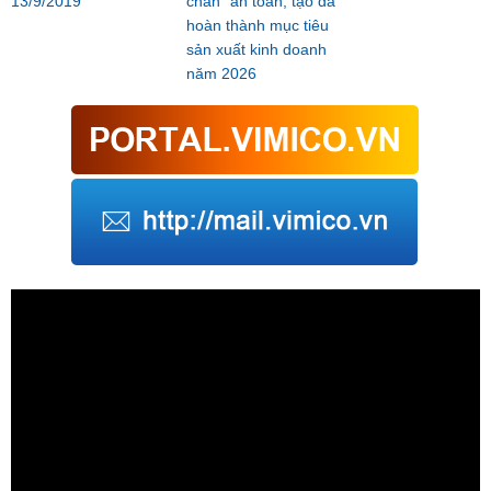
13/9/2019
chắn” an toàn, tạo đà
hoàn thành mục tiêu
sản xuất kinh doanh
năm 2026
Trình
chơi
Video