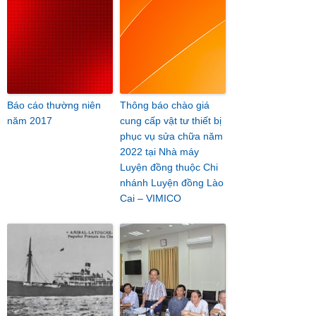
Báo cáo thường niên
Thông báo chào giá
năm 2017
cung cấp vật tư thiết bị
phục vụ sửa chữa năm
2022 tại Nhà máy
Luyện đồng thuộc Chi
nhánh Luyện đồng Lào
Cai – VIMICO