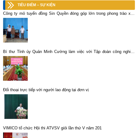
TIÊU ĐIỂM – SỰ KIỆN
Công ty mỏ tuyển đồng Sin Quyền đóng góp lớn trong phong trào xây
dựng nông thôn mới tại địa phương
Bí thư Tỉnh ủy Quản Minh Cường làm việc với Tập đoàn công nghiệp
Than – Khoáng sản Việt Nam
Đối thoại trực tiếp với người lao động tại đơn vị
VIMICO tổ chức Hội thi ATVSV giỏi lần thứ V năm 201