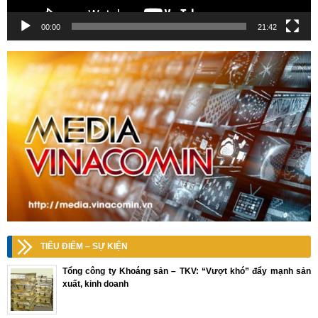
00:00
21:42
TIÊU ĐIỂM – SỰ KIỆN
Tổng công ty Khoáng sản – TKV: “Vượt khó” đẩy mạnh sản
xuất, kinh doanh