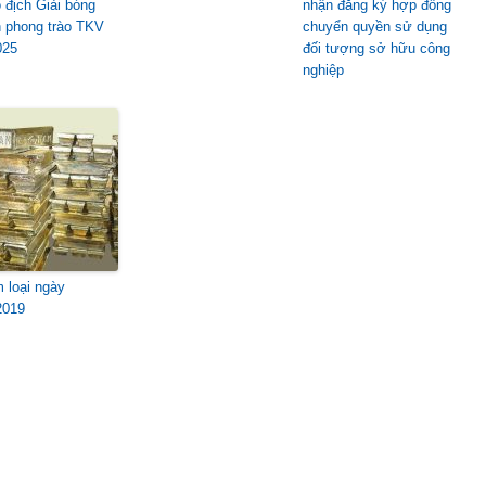
ô địch Giải bóng
nhận đăng ký hợp đồng
 phong trào TKV
chuyển quyền sử dụng
025
đối tượng sở hữu công
nghiệp
m loại ngày
2019