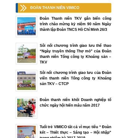
ĐOÀN THANH NIÊN VIMICO
Đoàn Thanh niên TKV gắn biển công
trình chào mừng kỷ niệm 90 năm Ngày
thành lập Đoàn TNCS Hồ Chí Minh 26/3
Sôi nổi chương trình giao lưu thể thao
“Ngày truyền thống Thợ mỏ” của Đoàn
thanh niên Tổng công ty Khoáng sản –
TKV
Sôi nổi chương trình giao lưu của Đoàn
viên thanh niên Tổng công ty Khoáng
sản TKV – CTCP
Đoàn thanh niên khối Doanh nghiệp tổ
chức ngày hội hiến máu năm 2017
Tuổi trẻ VIMICO tất cả vì mục tiêu “ Đoàn
kết – Thiết thực – Sáng tạo – Hội nhập”