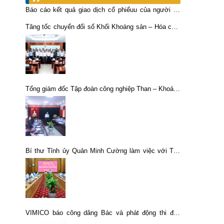
Báo cáo kết quả giao dịch cổ phiếuu của người có
liên quan đến Người nội bộ (MCK: BCV)
Tăng tốc chuyển đổi số Khối Khoáng sản – Hóa chất
TKV: Quyết tâm bứt phá trong giai đoạn nước rút
Tổng giám đốc Tập đoàn công nghiệp Than – Khoáng
sản Việt Nam tới thăm và làm việc tại Chi nhánh Mỏ
tuyển đồng Sin Quyền, Lào Cai – Vimico
Bí thư Tỉnh ủy Quản Minh Cường làm việc với Tập
đoàn công nghiệp Than – Khoáng sản Việt Nam
VIMICO báo công dâng Bác và phát động thi đua
năm 2023