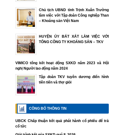
Chủ tịch UBND tỉnh Trịnh Xuân Trường
làm việc với Tập đoàn Công nghiệp Than
– Khoáng sản Việt Nam
HUYỆN ỦY BÁT XÁT LÀM VIỆC VỚI
TỔNG CÔNG TY KHOÁNG SẢN – TKV
VIMICO tổng kết hoạt động SXKD năm 2023 và Hội
nghị Người lao động năm 2024
Tập đoàn TKV tuyên dương điển hình
tiên tiến và thợ giỏi
CÔNG BỐ THÔNG TIN
UBCK Chấp thuận kết quả phát hành cổ phiếu để trả
cổ tức
Giải trình kết qủa SXKD quý II. 2026