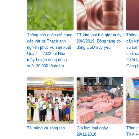
Thông báo chào giá cung
TT kim loại thế giới ngày
Thông 
cấp vật tư Thạch anh
20/6/2019: Đồng tăng do
cấp vậ
nghiền phục vụ sản xuất
đồng USD suy yếu
vụ sản
Quý 1 – 2022 tại Nhà
cuối n
máy Luyện đồng công
2024 t
suất 20.000 tấn/năm
Gang t
Tài năng và sáng tạo
Giá kim loại ngày
Tổng c
29/11/2018
TKV –