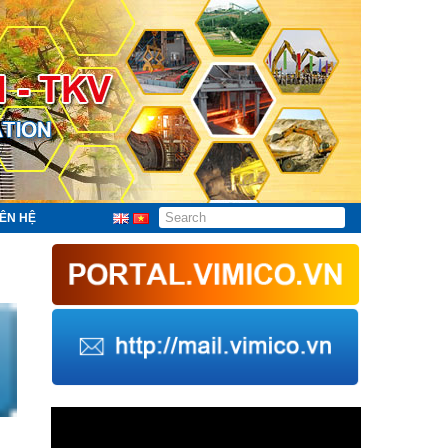
IÊN HỆ
Trình
chơi
Video