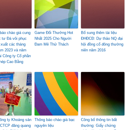
báo chào giá cung
Game Đổi Thưởng Hot
Bổ sung thêm tài liệu
t tư Đá vôi phục
Nhất 2025 Cho Người
ĐHĐCĐ: Dự thảo NQ đại
 xuất các tháng
Đam Mê Thử Thách
hội đồng cổ đông thường
ăm 2023 và năm
niên năm 2016
ại Công ty Cổ phần
hép Cao Bằng
ông ty Khoáng sản
Thông báo chào giá bạc
Công bố thông tin bất
 CTCP đăng quang
nguyên liệu
thường: Giấy chứng