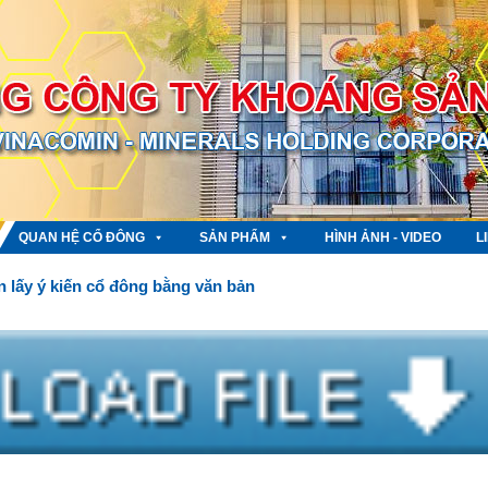
QUAN HỆ CỔ ĐÔNG
SẢN PHẨM
HÌNH ẢNH - VIDEO
L
 lấy ý kiến cổ đông bằng văn bản