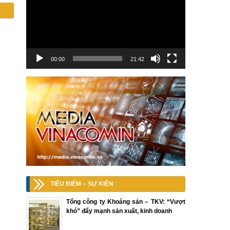
00:00
21:42
TIÊU ĐIỂM – SỰ KIỆN
Tổng công ty Khoáng sản – TKV: “Vượt
khó” đẩy mạnh sản xuất, kinh doanh