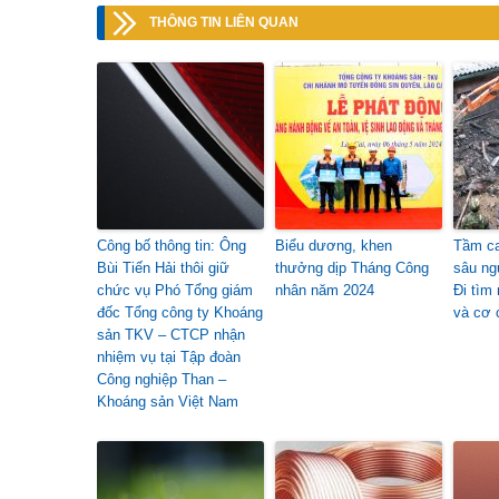
THÔNG TIN LIÊN QUAN
Công bố thông tin: Ông
Biểu dương, khen
Tầm ca
Bùi Tiến Hải thôi giữ
thưởng dịp Tháng Công
sâu ng
chức vụ Phó Tổng giám
nhân năm 2024
Đi tìm
đốc Tổng công ty Khoáng
và cơ 
sản TKV – CTCP nhận
nhiệm vụ tại Tập đoàn
Công nghiệp Than –
Khoáng sản Việt Nam