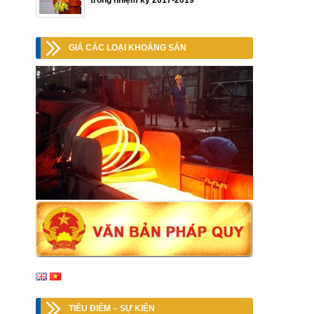
trong nhiệm kỳ 2017-2019
GIÁ CÁC LOẠI KHOÁNG SẢN
TIÊU ĐIỂM – SỰ KIỆN