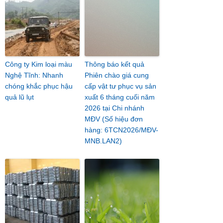
Công ty Kim loại màu
Thông báo kết quả
Nghệ Tĩnh: Nhanh
Phiên chào giá cung
chóng khắc phục hậu
cấp vật tư phục vụ sản
quả lũ lụt
xuất 6 tháng cuối năm
2026 tại Chi nhánh
MĐV (Số hiệu đơn
hàng: 6TCN2026/MĐV-
MNB.LAN2)