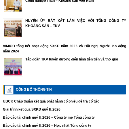
Công nghiệp Than – Khoáng sản Việt Nam
HUYỆN ỦY BÁT XÁT LÀM VIỆC VỚI TỔNG CÔNG TY
KHOÁNG SẢN – TKV
VIMICO tổng kết hoạt động SXKD năm 2023 và Hội nghị Người lao động
năm 2024
Tập đoàn TKV tuyên dương điển hình tiên tiến và thợ giỏi
CÔNG BỐ THÔNG TIN
UBCK Chấp thuận kết quả phát hành cổ phiếu để trả cổ tức
Giải trình kết qủa SXKD quý II. 2026
Báo cáo tài chính quý II. 2026 – Công ty mẹ Tổng công ty
Báo cáo tài chính quý II. 2026 – Hợp nhất Tổng công ty