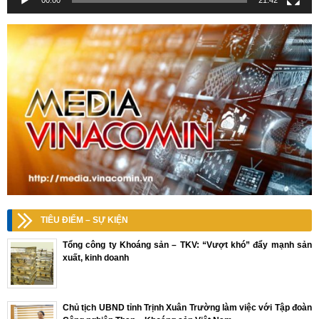
TIÊU ĐIỂM – SỰ KIỆN
Tổng công ty Khoáng sản – TKV: “Vượt khó” đẩy mạnh sản
xuất, kinh doanh
Chủ tịch UBND tỉnh Trịnh Xuân Trường làm việc với Tập đoàn