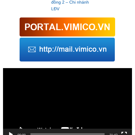
đồng 2 – Chi nhánh
LĐV
Trình
chơi
Video
00:00
21:42