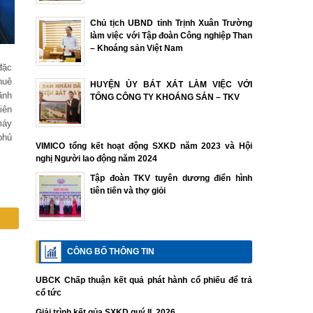
Chủ tịch UBND tỉnh Trịnh Xuân Trường
làm việc với Tập đoàn Công nghiệp Than
– Khoáng sản Việt Nam
đặc
huê
HUYỆN ỦY BÁT XÁT LÀM VIỆC VỚI
ãnh
TỔNG CÔNG TY KHOÁNG SẢN – TKV
iên
máy
phủ
VIMICO tổng kết hoạt động SXKD năm 2023 và Hội
nghị Người lao động năm 2024
Tập đoàn TKV tuyên dương điển hình
tiên tiến và thợ giỏi
CÔNG BỐ THÔNG TIN
UBCK Chấp thuận kết quả phát hành cổ phiếu để trả
cổ tức
Giải trình kết qủa SXKD quý II. 2026