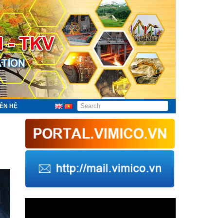
IÊN HỆ
Trình
chơi
Video