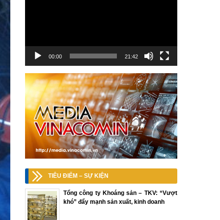
00:00
21:42
TIÊU ĐIỂM – SỰ KIỆN
Tổng công ty Khoáng sản – TKV: “Vượt
khó” đẩy mạnh sản xuất, kinh doanh