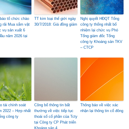
báo tổ chức chào
TT kim loại thế giới ngày
Nghị quyết HĐQT Tổng
ng rãi Mua sắm vật
30/7/2018: Giá đồng giảm
công ty thống nhất bổ
c vụ sản xuất 6
nhiệm lại chức vụ Phó
đầu năm 2026 tại
Tổng giám đốc Tổng
công ty Khoáng sản TKV
– CTCP
o tài chính soát
Công bố thông tin bất
Thông báo về việc xác
m 2022 – Hợp nhất
thường về việc tiếp tục
nhận lại thông tin cổ đông
ổng công ty
thoái số cổ phần của Tcty
tại Công ty CP Phát triển
Khoáng sản 4