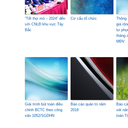
“Tết thợ mỏ – 2024” đến
Cơ cấu tổ chức
Thông 
với CNLĐ khu vực Tây
giá rộ
Bắc
tư phụ
tháng 
MĐV.
Giải trình bút toàn điều
Báo cáo quản trị năm
Báo cá
chỉnh BCTC theo công
2018
xét nă
văn 1052/SGDHN
toàn T