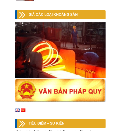
GIÁ CÁC LOẠI KHOÁNG SẢN
TIÊU ĐIỂM – SỰ KIỆN