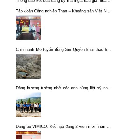
Thông báo kết quả đăng ký tham gia đấu giá mua cổ
phần Công ty CP Địa ốc Khoáng sản – TKV
Tập đoàn Công nghiệp Than – Khoáng sản Việt Nam
góp sức cùng các địa phương phòng chống dịch
bệnh COVID – 19
Chi nhánh Mỏ tuyển đồng Sin Quyền khai thác hơn
900 ngàn tấn quặng
Dâng hương tưởng nhớ các anh hùng liệt sỹ nhân
ngày Thương binh – Liệt sỹ 27/7
Đảng bộ VIMICO: Kết nạp đảng 2 viên mới nhân dịp
kỷ niệm 91 năm Ngày thành lập Đảng Cộng sản Việt
Nam