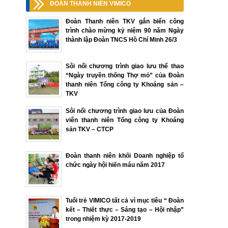
ĐOÀN THANH NIÊN VIMICO
Đoàn Thanh niên TKV gắn biển công
trình chào mừng kỷ niệm 90 năm Ngày
thành lập Đoàn TNCS Hồ Chí Minh 26/3
Sôi nổi chương trình giao lưu thể thao
“Ngày truyền thống Thợ mỏ” của Đoàn
thanh niên Tổng công ty Khoáng sản –
TKV
Sôi nổi chương trình giao lưu của Đoàn
viên thanh niên Tổng công ty Khoáng
sản TKV – CTCP
Đoàn thanh niên khối Doanh nghiệp tổ
chức ngày hội hiến máu năm 2017
Tuổi trẻ VIMICO tất cả vì mục tiêu “ Đoàn
kết – Thiết thực – Sáng tạo – Hội nhập”
trong nhiệm kỳ 2017-2019