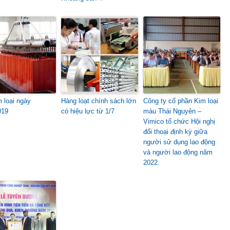
m loại ngày
Hàng loạt chính sách lớn
Công ty cổ phần Kim loại
019
có hiệu lực từ 1/7
màu Thái Nguyên –
Vimico tổ chức Hội nghị
đối thoại định kỳ giữa
người sử dụng lao động
và người lao động năm
2022.