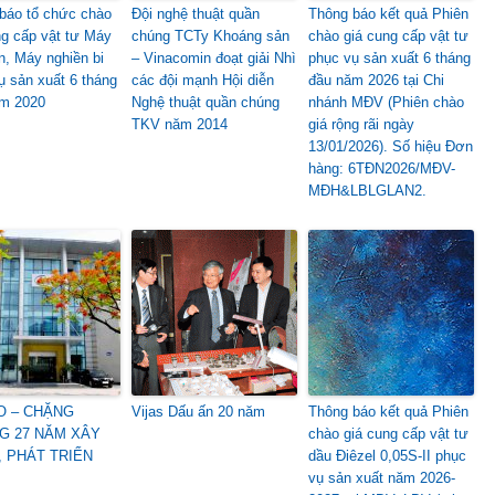
báo tổ chức chào
Đội nghệ thuật quần
Thông báo kết quả Phiên
ng cấp vật tư Máy
chúng TCTy Khoáng sản
chào giá cung cấp vật tư
n, Máy nghiền bi
– Vinacomin đoạt giải Nhì
phục vụ sản xuất 6 tháng
ụ sản xuất 6 tháng
các đội mạnh Hội diễn
đầu năm 2026 tại Chi
m 2020
Nghệ thuật quần chúng
nhánh MĐV (Phiên chào
TKV năm 2014
giá rộng rãi ngày
13/01/2026). Số hiệu Đơn
hàng: 6TĐN2026/MĐV-
MĐH&LBLGLAN2.
O – CHẶNG
Vijas Dấu ấn 20 năm
Thông báo kết quả Phiên
G 27 NĂM XÂY
chào giá cung cấp vật tư
 PHÁT TRIỂN
dầu Điêzel 0,05S-II phục
vụ sản xuất năm 2026-