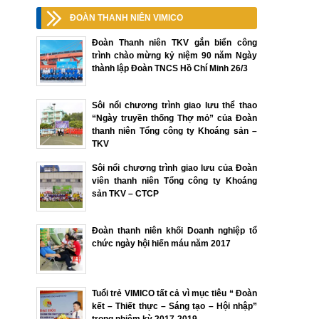
ĐOÀN THANH NIÊN VIMICO
Đoàn Thanh niên TKV gắn biển công
trình chào mừng kỷ niệm 90 năm Ngày
thành lập Đoàn TNCS Hồ Chí Minh 26/3
Sôi nổi chương trình giao lưu thể thao
“Ngày truyền thống Thợ mỏ” của Đoàn
thanh niên Tổng công ty Khoáng sản –
TKV
Sôi nổi chương trình giao lưu của Đoàn
viên thanh niên Tổng công ty Khoáng
sản TKV – CTCP
Đoàn thanh niên khối Doanh nghiệp tổ
chức ngày hội hiến máu năm 2017
Tuổi trẻ VIMICO tất cả vì mục tiêu “ Đoàn
kết – Thiết thực – Sáng tạo – Hội nhập”