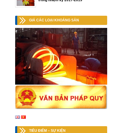
trong nhiệm kỳ 2017-2019
GIÁ CÁC LOẠI KHOÁNG SẢN
TIÊU ĐIỂM – SỰ KIỆN