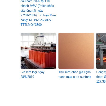
đầu năm 2026 tại Chi
nhánh MĐV (Phiên chào
giá rộng rãi ngày
27/01/2026). Số hiệu Đơn
hàng: 6TĐN2026/MĐV-
TTTLMQY3600.
Giá kim loại ngày
Thư mời chào giá cạnh
Công t
28/6/2019
tranh mua a xít sunfuric
thép: 
127.35