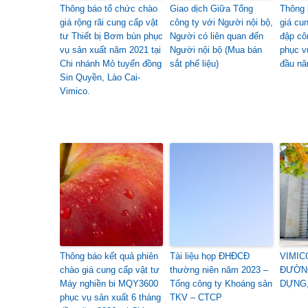
Thông báo tổ chức chào
Giao dịch Giữa Tổng
Thông 
giá rộng rãi cung cấp vật
công ty với Người nội bộ,
giá cu
tư Thiết bị Bơm bùn phục
Người có liên quan đến
đập cô
vụ sản xuất năm 2021 tại
Người nội bộ (Mua bán
phục v
Chi nhánh Mỏ tuyển đồng
sắt phế liệu)
đầu nă
Sin Quyền, Lào Cai-
Vimico.
Thông báo kết quả phiên
Tài liệu họp ĐHĐCĐ
VIMIC
chào giá cung cấp vật tư
thường niên năm 2023 –
ĐƯỜN
Máy nghiền bi MQY3600
Tổng công ty Khoáng sản
DỰNG,
phục vụ sản xuất 6 tháng
TKV – CTCP