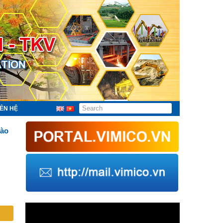
IÊN HỆ
Lào
Trình
chơi
Video