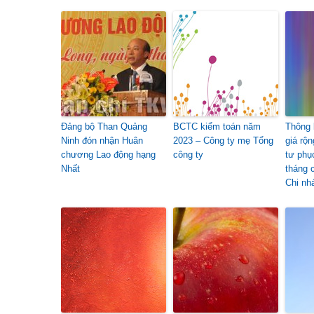
Đảng bộ Than Quảng
BCTC kiểm toán năm
Thông 
Ninh đón nhận Huân
2023 – Công ty mẹ Tổng
giá rộ
chương Lao động hạng
công ty
tư phụ
Nhất
tháng 
Chi nh