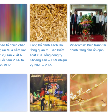
báo tổ chức chào
Công bố danh sách Hội
Vinacomin: Bức tranh tài
ng rãi Mua sắm vật
đồng quản trị, Ban kiểm
chính đang dần ổn định
c vụ sản xuất 6
soát của Tổng công ty
cuối năm 2026 tại
Khoáng sản – TKV nhiệm
án MĐV.
kỳ 2020 – 2025