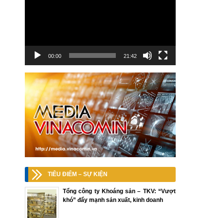
00:00
21:42
TIÊU ĐIỂM – SỰ KIỆN
Tổng công ty Khoáng sản – TKV: “Vượt
khó” đẩy mạnh sản xuất, kinh doanh