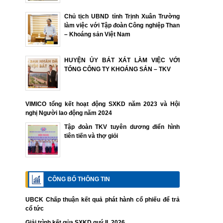
Chủ tịch UBND tỉnh Trịnh Xuân Trường
làm việc với Tập đoàn Công nghiệp Than
– Khoáng sản Việt Nam
HUYỆN ỦY BÁT XÁT LÀM VIỆC VỚI
TỔNG CÔNG TY KHOÁNG SẢN – TKV
VIMICO tổng kết hoạt động SXKD năm 2023 và Hội
nghị Người lao động năm 2024
Tập đoàn TKV tuyên dương điển hình
tiên tiến và thợ giỏi
CÔNG BỐ THÔNG TIN
UBCK Chấp thuận kết quả phát hành cổ phiếu để trả
cổ tức
Giải trình kết qủa SXKD quý II. 2026