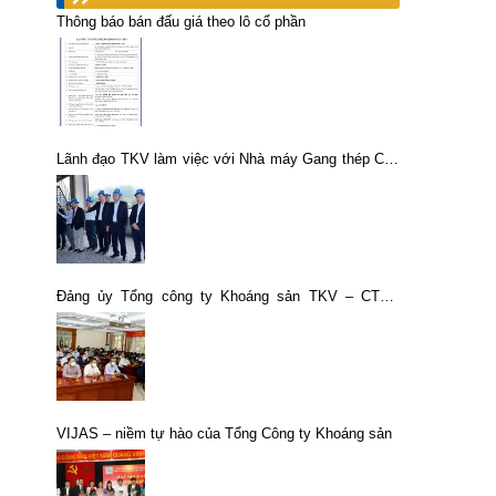
Thông báo bán đấu giá theo lô cổ phần
Lãnh đạo TKV làm việc với Nhà máy Gang thép Cao
Bằng
Đảng ủy Tổng công ty Khoáng sản TKV – CTCP
nghiên cứu, học tập, quán triệt Kết luận, Quy định
của Hội nghị lần thứ tư BCH Trung ương Đảng khóa
XIII và Nghị quyết số 22-NQ/ĐU ngày 13/01/2022
của Đảng ủy Tập đoàn Công nghiệp Than – Khoáng
sản Việt Nam về thực hiện chuyển đổi số đến năm
2025, định hướng đến năm 2030
VIJAS – niềm tự hào của Tổng Công ty Khoáng sản