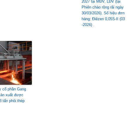
2027 tại MĐV, LĐV (tại
Phiên chào rộng rãi ngày
30/03/2026). Số hiệu đơn
hàng: Điêzen 0,05S-II (03
-2026) .
y cổ phần Gang
Sản xuất được
3 tấn phôi thép