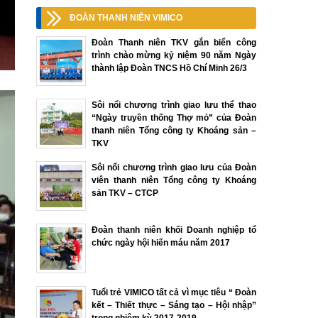
ĐOÀN THANH NIÊN VIMICO
Đoàn Thanh niên TKV gắn biển công
trình chào mừng kỷ niệm 90 năm Ngày
thành lập Đoàn TNCS Hồ Chí Minh 26/3
Sôi nổi chương trình giao lưu thể thao
“Ngày truyền thống Thợ mỏ” của Đoàn
thanh niên Tổng công ty Khoáng sản –
TKV
Sôi nổi chương trình giao lưu của Đoàn
viên thanh niên Tổng công ty Khoáng
sản TKV – CTCP
Đoàn thanh niên khối Doanh nghiệp tổ
chức ngày hội hiến máu năm 2017
Tuổi trẻ VIMICO tất cả vì mục tiêu “ Đoàn
kết – Thiết thực – Sáng tạo – Hội nhập”