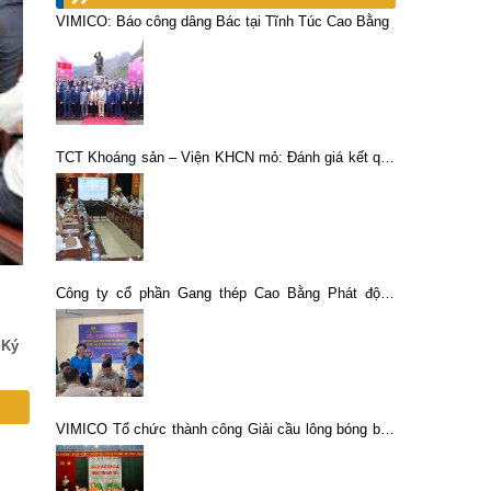
VIMICO: Báo công dâng Bác tại Tĩnh Túc Cao Bằng
TCT Khoáng sản – Viện KHCN mỏ: Đánh giá kết quả
phối hợp thực hiện các công trình khoa học
Công ty cổ phần Gang thép Cao Bằng Phát động
Tháng công nhân – Tháng hành động về ATVSLĐ
năm 2025
 Ký
VIMICO Tổ chức thành công Giải cầu lông bóng bàn
phong trào năm 2018