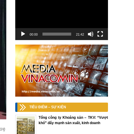
00:00
21:42
TIÊU ĐIỂM – SỰ KIỆN
Tổng công ty Khoáng sản – TKV: “Vượt
khó” đẩy mạnh sản xuất, kinh doanh
XH)