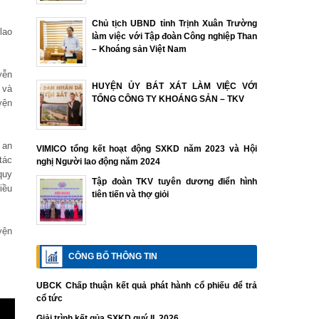
Chủ tịch UBND tỉnh Trịnh Xuân Trường
lao
làm việc với Tập đoàn Công nghiệp Than
– Khoáng sản Việt Nam
yễn
HUYỆN ỦY BÁT XÁT LÀM VIỆC VỚI
 và
TỔNG CÔNG TY KHOÁNG SẢN – TKV
yện
 an
VIMICO tổng kết hoạt động SXKD năm 2023 và Hội
tác
nghị Người lao động năm 2024
quy
Tập đoàn TKV tuyên dương điển hình
iều
tiên tiến và thợ giỏi
yện
CÔNG BỐ THÔNG TIN
UBCK Chấp thuận kết quả phát hành cổ phiếu để trả
cổ tức
Giải trình kết qủa SXKD quý II. 2026