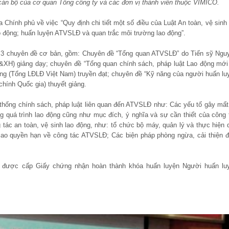
án bộ của cơ quan Tổng công ty và các đơn vị thành viên thuộc VIMICO.
hính phủ về việc “Quy định chi tiết một số điều của Luật An toàn, vệ sinh 
o động; huấn luyện ATVSLĐ và quan trắc môi trường lao động”.
n 3 chuyên đề cơ bản, gồm: Chuyên đề “Tổng quan ATVSLĐ” do Tiến sỹ Ngu
XH) giảng dạy; chuyên đề “Tổng quan chính sách, pháp luật Lao động mới
g (Tổng LĐLĐ Việt Nam) truyền đạt; chuyên đề “Kỹ năng của người huấn lu
ính Quốc gia) thuyết giảng.
 thống chính sách, pháp luật liên quan đến ATVSLĐ như: Các yếu tố gây mất
g quá trình lao động cũng như mục đích, ý nghĩa và sự cần thiết của công 
c an toàn, vệ sinh lao động, như: tổ chức bộ máy, quản lý và thực hiện 
ao quyền hạn về công tác ATVSLĐ; Các biện pháp phòng ngừa, cải thiện đ
n được cấp Giấy chứng nhận hoàn thành khóa huấn luyện Người huấn lu