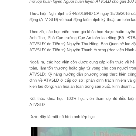
mở lớp huấn luyện Người huấn luyện ATVSLĐ cho gần 100 c
Thực hiện Nghị định số 44/2016/NĐ-CP ngày 15/05/2016 của C
động (ATV SLĐ) về hoạt động kiểm định kỹ thuật an toàn la
Theo đó, các học viên tham gia khóa học được huấn luyệ
Anh Thơ, Phó Cục trưởng Cục An toàn lao động (Bộ LĐTB&
ATVSLĐ” do Tiến sỹ Nguyễn Thu Hằng, Ban Quan hệ lao độn
ATVSLĐ” do Tiến sỹ Nguyễn Thanh Hương (Học viện Hành ch
Ngoài ra, các học viên còn được cung cấp kiến thức về hệ
toàn, làm tổn thương hoặc gây tử vong cho con người tron
ATVSLĐ; Kỹ năng hướng dẫn phương pháp thực hiện công tá
định về ATVSLĐ ở cấp cơ sở; phân định trách nhiệm và gi
kiện lao động; văn hóa an toàn trong sản xuất, kinh doanh…
Kết thúc khóa học, 100% học viên tham dự đủ điều kiệ
ATVSLĐ
Dưới đây là một số hình ảnh lớp học: