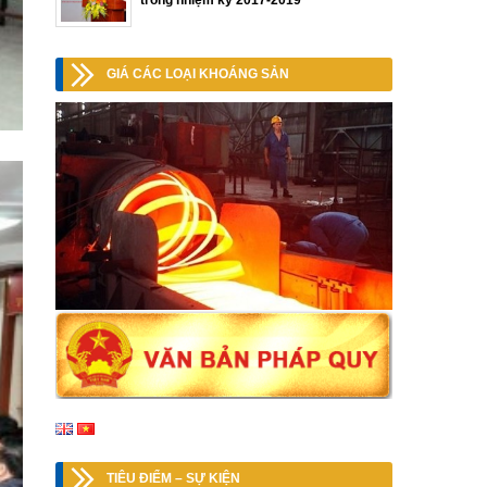
trong nhiệm kỳ 2017-2019
GIÁ CÁC LOẠI KHOÁNG SẢN
TIÊU ĐIỂM – SỰ KIỆN