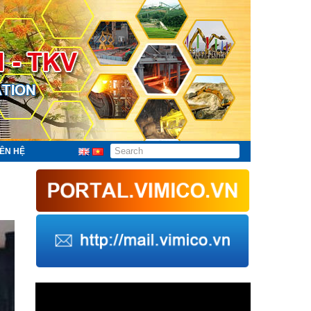
IÊN HỆ
Trình
chơi
Video