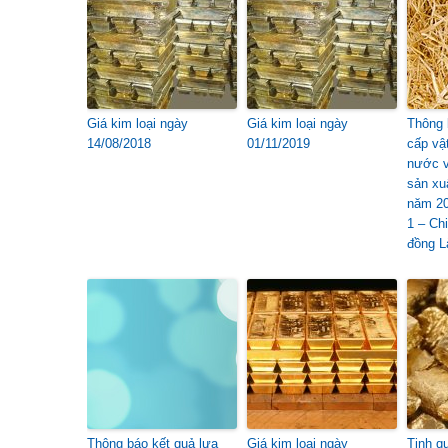
Giá kim loại ngày
Giá kim loại ngày
Thông 
14/08/2018
01/11/2019
cấp vậ
nước v
sản xu
năm 20
1 – Ch
đồng L
Thông báo kết quả lựa
Giá kim loại ngày
Tinh q