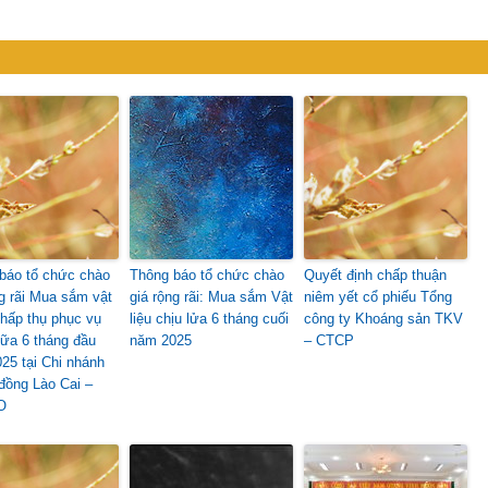
báo tổ chức chào
Thông báo tổ chức chào
Quyết định chấp thuận
ng rãi Mua sắm vật
giá rộng rãi: Mua sắm Vật
niêm yết cổ phiếu Tổng
 hấp thụ phục vụ
liệu chịu lửa 6 tháng cuối
công ty Khoáng sản TKV
ữa 6 tháng đầu
năm 2025
– CTCP
25 tại Chi nhánh
đồng Lào Cai –
O