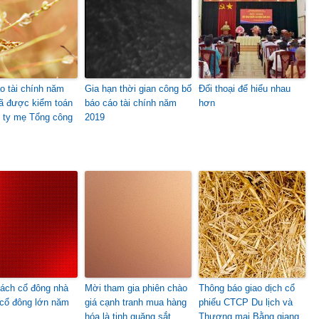
o tài chính năm
Gia hạn thời gian công bố
Đối thoại để hiểu nhau
ã được kiểm toán
báo cáo tài chính năm
hơn
 ty mẹ Tổng công
2019
ách cổ đông nhà
Mời tham gia phiên chào
Thông báo giao dịch cổ
cổ đông lớn năm
giá cạnh tranh mua hàng
phiếu CTCP Du lịch và
hóa là tinh quặng sắt
Thương mại Bằng giang ,