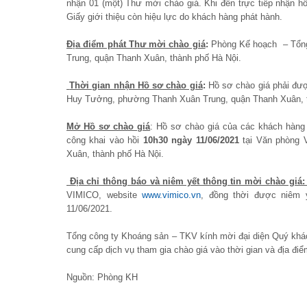
nhận 01 (một) Thư mời chào giá. Khi đến trực tiếp nhận hồ 
Giấy giới thiệu còn hiệu lực do khách hàng phát hành.
Địa điểm phát Thư mời chào giá
:
Phòng Kế hoạch – Tổn
Trung, quận Thanh Xuân, thành phố Hà Nội.
Thời gian nhận Hồ sơ chào giá
:
Hồ sơ chào giá phải đư
Huy Tưởng, phường Thanh Xuân Trung, quận Thanh Xuân, 
Mở Hồ sơ chào giá
: Hồ sơ chào giá của các khách hàn
công khai vào hồi
10h30 ngày 11/06/2021
tại Văn phòng 
Xuân, thành phố Hà Nội.
Đ
ịa chỉ thông báo và niêm yết thông tin mời chào giá
VIMICO, website
www.vimico.vn
, đồng thời được niêm 
11/06/2021.
Tổng công ty Khoáng sản – TKV kính mời đại diện Quý khá
cung cấp dịch vụ tham gia chào giá vào thời gian và địa điể
Nguồn: Phòng KH