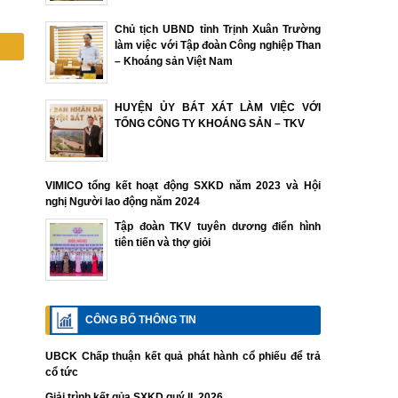
Chủ tịch UBND tỉnh Trịnh Xuân Trường
làm việc với Tập đoàn Công nghiệp Than
– Khoáng sản Việt Nam
HUYỆN ỦY BÁT XÁT LÀM VIỆC VỚI
TỔNG CÔNG TY KHOÁNG SẢN – TKV
VIMICO tổng kết hoạt động SXKD năm 2023 và Hội
nghị Người lao động năm 2024
Tập đoàn TKV tuyên dương điển hình
tiên tiến và thợ giỏi
CÔNG BỐ THÔNG TIN
UBCK Chấp thuận kết quả phát hành cổ phiếu để trả
cổ tức
Giải trình kết qủa SXKD quý II. 2026