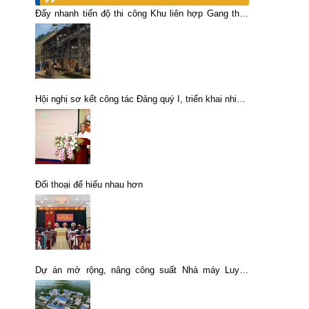
Đẩy nhanh tiến độ thi công Khu liên hợp Gang thép
Cao Bằng
Hội nghị sơ kết công tác Đảng quý I, triển khai nhiệm
vụ quý II năm 2024
Đối thoại để hiểu nhau hơn
Dự án mở rộng, nâng công suất Nhà máy Luyện
đồng Lào Cai: Đạt trên 70% khối lượng các hạng
mục