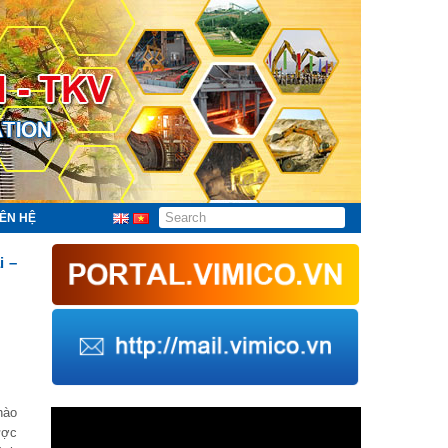
IÊN HỆ
i –
hào
Trình
chơi
ược
Video