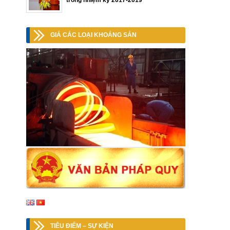
trong nhiệm kỳ 2017-2019
GIÁ CÁC LOẠI KHOÁNG SẢN
TIÊU ĐIỂM – SỰ KIỆN