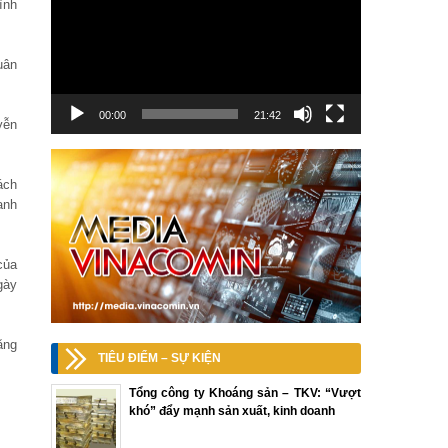
ình
uân
00:00
21:42
yễn
ách
anh
của
gày
ăng
TIÊU ĐIỂM – SỰ KIỆN
Tổng công ty Khoáng sản – TKV: “Vượt
khó” đẩy mạnh sản xuất, kinh doanh