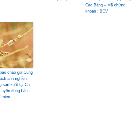
Cao Bằng – Mã chứng
khoán : BCV
báo chào giá Cung
ạch anh nghiền
ụ sản xuất tại Chi
Luyện đồng Lào
Vimico.