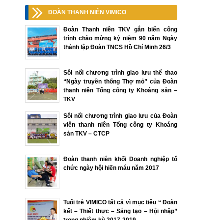
ĐOÀN THANH NIÊN VIMICO
Đoàn Thanh niên TKV gắn biển công
trình chào mừng kỷ niệm 90 năm Ngày
thành lập Đoàn TNCS Hồ Chí Minh 26/3
Sôi nổi chương trình giao lưu thể thao
“Ngày truyền thống Thợ mỏ” của Đoàn
thanh niên Tổng công ty Khoáng sản –
TKV
Sôi nổi chương trình giao lưu của Đoàn
viên thanh niên Tổng công ty Khoáng
sản TKV – CTCP
Đoàn thanh niên khối Doanh nghiệp tổ
chức ngày hội hiến máu năm 2017
Tuổi trẻ VIMICO tất cả vì mục tiêu “ Đoàn
kết – Thiết thực – Sáng tạo – Hội nhập”