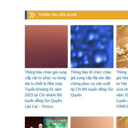
THÔNG TIN LIÊN QUAN
Thông báo chào giá cung
Thông báo tổ chức chào
Thông 
cấp vật tư phục vụ trung
giá cung cấp lốp oto đặc
giá rộ
đại tu thiết bị Nhà máy
chủng phục vụ sản xuất
tư Hạt
Tuyển khoáng 01 năm
tại CN Mỏ tuyển đồng Sin
sửa ch
2023 tại Chi nhánh Mỏ
Quyền
năm 20
tuyển đồng Sin Quyền,
Luyện 
Lào Cai – Vimico
VIMIC