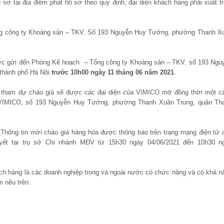
sơ tại địa điểm phát hồ sơ theo quy định, đại diện khách hàng phải xuất tr
g công ty Khoáng sản – TKV. Số 193 Nguyễn Huy Tưởng, phường Thanh X
ợc gửi đến Phòng Kế hoạch – Tổng công ty Khoáng sản – TKV, số 193 Ngu
thành phố Hà Nội
trước 10h00 ngày 11 tháng 06 năm 2021
.
g tham dự chào giá sẽ được các đại diện của VIMICO mở đồng thời một c
VIMICO, số 193 Nguyễn Huy Tưởng, phường Thanh Xuân Trung, quận Th
:
Thông tin mời chào giá hàng hóa được thông báo trên trang mạng điện tử 
yết tại trụ sở Chi nhánh MĐV từ 15h30 ngày 04/06/2021 đến 10h30 n
ch hàng là các doanh nghiệp trong và ngoài nước có chức năng và có khả n
m nêu trên.