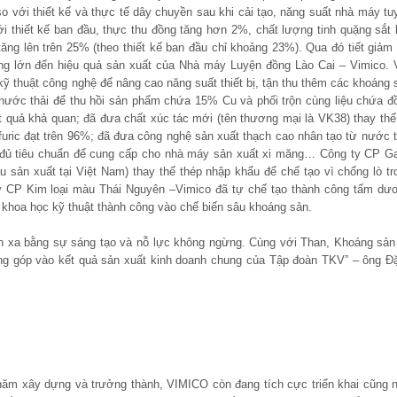
o với thiết kế và thực tế dây chuyền sau khi cải tạo, năng suất nhà máy tu
i thiết kế ban đầu, thực thu đồng tăng hơn 2%, chất lượng tinh quặng sắt 
ng lên trên 25% (theo thiết kế ban đầu chỉ khoảng 23%). Qua đó tiết giảm 
ng lớn đến hiệu quả sản xuất của Nhà máy Luyện đồng Lào Cai – Vimico. 
kỹ thuật công nghệ để nâng cao năng suất thiết bị, tận thu thêm các khoáng 
lý nước thải để thu hồi sản phẩm chứa 15% Cu và phối trộn cùng liệu chứa đ
t quả khả quan; đã đưa chất xúc tác mới (tên thương mại là VK38) thay thế
nfuric đạt trên 96%; đã đưa công nghệ sản xuất thạch cao nhân tạo từ nước t
 đủ tiêu chuẩn để cung cấp cho nhà máy sản xuất xi măng… Công ty CP G
 sản xuất tại Việt Nam) thay thế thép nhập khẩu để chế tạo vì chống lò tr
 CP Kim loại màu Thái Nguyên –Vimico đã tự chế tạo thành công tấm dư
khoa học kỹ thuật thành công vào chế biến sâu khoáng sản.
n xa bằng sự sáng tạo và nỗ lực không ngừng. Cùng với Than, Khoáng sản
đóng góp vào kết quả sản xuất kinh doanh chung của Tập đoàn TKV” – ông Đ
 năm xây dựng và trưởng thành, VIMICO còn đang tích cực triển khai cũng 