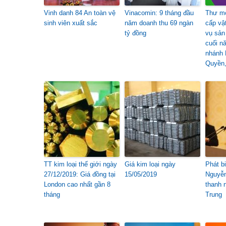
Vinh danh 84 An toàn vệ
Vinacomin: 9 tháng đầu
Thư mờ
sinh viên xuất sắc
năm doanh thu 69 ngàn
cấp vậ
tỷ đồng
vụ sản
cuối n
nhánh 
Quyền,
TT kim loại thế giới ngày
Giá kim loại ngày
Phát b
27/12/2019: Giá đồng tại
15/05/2019
Nguyễn
London cao nhất gần 8
thanh 
tháng
Trung