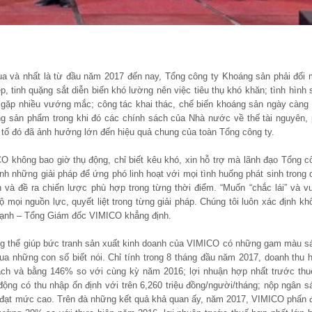
qua và nhất là từ đầu năm 2017 đến nay, Tổng công ty Khoáng sản phải đối 
, tinh quặng sắt diễn biến khó lường nên việc tiêu thụ khó khăn; tình hình 
 gặp nhiều vướng mắc; công tác khai thác, chế biến khoáng sản ngày càng 
ợng sản phẩm trong khi đó các chính sách của Nhà nước về thế tài nguyên, 
u tố đó đã ảnh hưởng lớn đến hiệu quả chung của toàn Tổng công ty.
O không bao giờ thụ động, chỉ biết kêu khó, xin hỗ trợ mà lãnh đạo Tổng c
mình những giải pháp để ứng phó linh hoạt với mọi tình huống phát sinh trong 
n và đề ra chiến lược phù hợp trong từng thời điểm. “Muốn “chắc lái” và v
ộ mọi nguồn lực, quyết liệt trong từng giải pháp. Chúng tôi luôn xác định kh
 Mạnh – Tổng Giám đốc VIMICO khẳng định.
ng thể giúp bức tranh sản xuất kinh doanh của VIMICO có những gam màu s
ua những con số biết nói. Chỉ tính trong 8 tháng đầu năm 2017, doanh thu 
ạch và bằng 146% so với cùng kỳ năm 2016; lợi nhuận hợp nhất trước thu
ộng có thu nhập ổn định với trên 6,260 triệu đồng/người/tháng; nộp ngân s
ều đạt mức cao. Trên đà những kết quả khả quan ấy, năm 2017, VIMICO phấn 