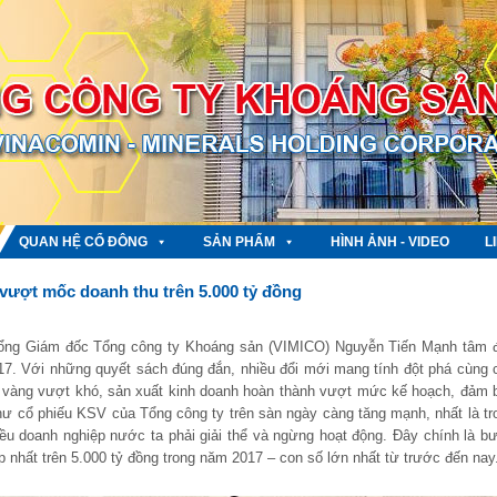
QUAN HỆ CỔ ĐÔNG
SẢN PHẨM
HÌNH ẢNH - VIDEO
L
ượt mốc doanh thu trên 5.000 tỷ đồng
à Tổng Giám đốc Tổng công ty Khoáng sản (VIMICO) Nguyễn Tiến Mạnh tâm 
17. Với những quyết sách đúng đắn, nhiều đổi mới mang tính đột phá cùng 
ng vàng vượt khó, sản xuất kinh doanh hoàn thành vượt mức kế hoạch, đảm 
hư cổ phiếu KSV của Tổng công ty trên sàn ngày càng tăng mạnh, nhất là tr
iều doanh nghiệp nước ta phải giải thể và ngừng hoạt động. Đây chính là b
nhất trên 5.000 tỷ đồng trong năm 2017 – con số lớn nhất từ trước đến nay