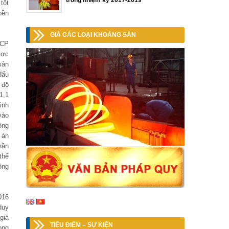
trong nhiệm kỳ 2017-2019
tốt
bền
GIÁ CÁC LOẠI KHOÁNG SẢN
 CP
ược
sản
đấu
 độ
1,1
inh
vào
ồng
 án
hần
thể
ông
016
duy
giá
TIÊU ĐIỂM – SỰ KIỆN
ong