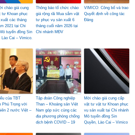
i chào giá cung
Thông báo tổ chức chào
VIMICO: Công bố và trao
t tư Khoan phục
giá rộng rãi Mua sắm vật
Quyết định về công tác
 xuất các tháng
tư phục vụ sản xuất 6
Đảng
ăm 2021 tại Chi
tháng cuối năm 2026 tại
Mỏ tuyển đồng Sin
Chi nhánh MĐV
 Lào Cai – Vimico.
iểu của TBT
Tập đoàn Công nghiệp
Mời chào giá cung cấp
 Phú Trọng với
Than – Khoáng sản Việt
vật tư vật tư Khoan phục
niên 2 nước Việt –
Nam góp sức cùng các
vụ sản xuất tại Chi nhánh
địa phương phòng chống
Mỏ tuyển đồng Sin
dịch bệnh COVID – 19
Quyền, Lào Cai – Vimico