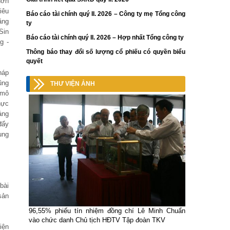
hơn
iêu
Báo cáo tài chính quý II. 2026 – Công ty mẹ Tổng công
ăng
ty
Sin
Báo cáo tài chính quý II. 2026 – Hợp nhất Tổng công ty
g -
Thông báo thay đổi số lượng cổ phiếu có quyền biểu
quyết
háp
ũng
THƯ VIỆN ẢNH
 mô
hực
áng
đẩy
ụng
bài
sản
96,55% phiếu tín nhiệm đồng chí Lê Minh Chuẩn
vào chức danh Chủ tịch HĐTV Tập đoàn TKV
iện