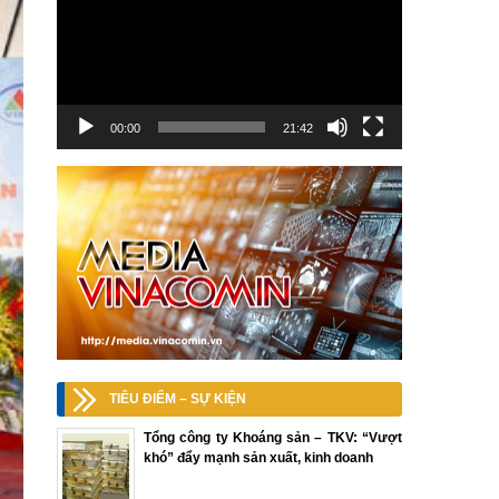
00:00
21:42
TIÊU ĐIỂM – SỰ KIỆN
Tổng công ty Khoáng sản – TKV: “Vượt
khó” đẩy mạnh sản xuất, kinh doanh