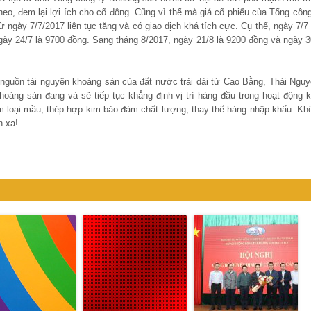
eo, đem lại lợi ích cho cổ đông. Cũng vì thế mà giá cổ phiếu của Tổng công
ày 7/7/2017 liên tục tăng và có giao dịch khá tích cực. Cụ thể, ngày 7/7 
gày 24/7 là 9700 đồng. Sang tháng 8/2017, ngày 21/8 là 9200 đồng và ngày 3
c nguồn tài nguyên khoáng sản của đất nước trải dài từ Cao Bằng, Thái Nguy
oáng sản đang và sẽ tiếp tục khẳng định vị trí hàng đầu trong hoạt động k
im loại mầu, thép hợp kim bảo đảm chất lượng, thay thế hàng nhập khẩu. Kh
n xa!