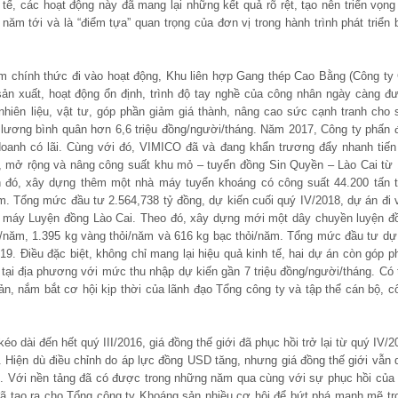
ế, các hoạt động này đã mang lại những kết quả rõ rệt, tạo nên triển vọng 
m tới và là “điểm tựa” quan trọng của đơn vị trong hành trình phát triển 
năm chính thức đi vào hoạt động, Khu liên hợp Gang thép Cao Bằng (Công ty
n xuất, hoạt động ổn định, trình độ tay nghề của công nhân ngày càng đ
nhiên liệu, vật tư, góp phần giảm giá thành, nâng cao sức cạnh tranh cho 
 lương bình quân hơn 6,6 triệu đồng/người/tháng. Năm 2017, Công ty phấn 
 doanh có lãi. Cùng với đó, VIMICO đã và đang khẩn trương đẩy nhanh tiến
c, mở rộng và nâng công suất khu mỏ – tuyển đồng Sin Quyền – Lào Cai từ 
nh đó, xây dựng thêm một nhà máy tuyển khoáng có công suất 44.200 tấn t
Tổng mức đầu tư 2.564,738 tỷ đồng, dự kiến cuối quý IV/2018, dự án đi 
à máy Luyện đồng Lào Cai. Theo đó, xây dựng mới một dây chuyền luyện đ
4/năm, 1.395 kg vàng thỏi/năm và 616 kg bạc thỏi/năm. Tổng mức đầu tư dự
019. Điều đặc biệt, không chỉ mang lại hiệu quả kinh tế, hai dự án còn góp p
 tại địa phương với mức thu nhập dự kiến gần 7 triệu đồng/người/tháng. Có 
 bản, nắm bắt cơ hội kịp thời của lãnh đạo Tổng công ty và tập thể cán bộ, c
 dài đến hết quý III/2016, giá đồng thế giới đã phục hồi trở lại từ quý IV/2
. Hiện dù điều chỉnh do áp lực đồng USD tăng, nhưng giá đồng thế giới vẫn 
. Với nền tảng đã có được trong những năm qua cùng với sự phục hồi của 
đã tạo ra cho Tổng công ty Khoáng sản nhiều cơ hội để bứt phá mạnh mẽ tr