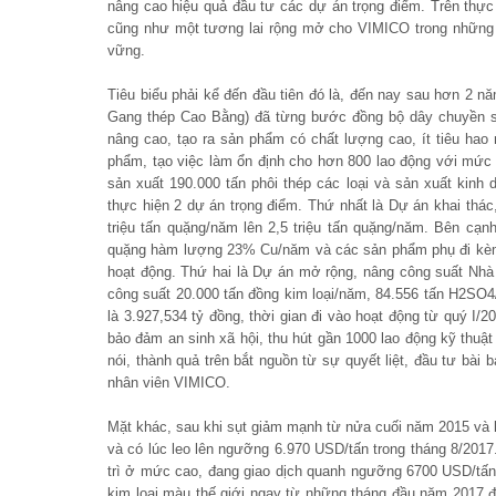
nâng cao hiệu quả đầu tư các dự án trọng điểm. Trên thực t
cũng như một tương lai rộng mở cho VIMICO trong những nă
vững.
Tiêu biểu phải kể đến đầu tiên đó là, đến nay sau hơn 2 
Gang thép Cao Bằng) đã từng bước đồng bộ dây chuyền sả
nâng cao, tạo ra sản phẩm có chất lượng cao, ít tiêu hao 
phẩm, tạo việc làm ổn định cho hơn 800 lao động với mức
sản xuất 190.000 tấn phôi thép các loại và sản xuất kinh
thực hiện 2 dự án trọng điểm. Thứ nhất là Dự án khai thá
triệu tấn quặng/năm lên 2,5 triệu tấn quặng/năm. Bên cạ
quặng hàm lượng 23% Cu/năm và các sản phẩm phụ đi kèm. 
hoạt động. Thứ hai là Dự án mở rộng, nâng công suất Nh
công suất 20.000 tấn đồng kim loại/năm, 84.556 tấn H2SO
là 3.927,534 tỷ đồng, thời gian đi vào hoạt động từ quý I/2
bảo đảm an sinh xã hội, thu hút gần 1000 lao động kỹ thuật
nói, thành quả trên bắt nguồn từ sự quyết liệt, đầu tư bài
nhân viên VIMICO.
Mặt khác, sau khi sụt giảm mạnh từ nửa cuối năm 2015 và kéo
và có lúc leo lên ngưỡng 6.970 USD/tấn trong tháng 8/2017
trì ở mức cao, đang giao dịch quanh ngưỡng 6700 USD/tấn
kim loại màu thế giới ngay từ những tháng đầu năm 2017 