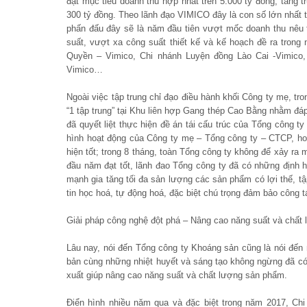
đạt mục tiêu doanh thu hợp nhất trên 5.000 tỷ đồng, tăng
300 tỷ đồng. Theo lãnh đạo VIMICO đây là con số lớn nhất 
phấn đấu đây sẽ là năm đầu tiên vượt mốc doanh thu nêu 
suất, vượt xa công suất thiết kế và kế hoạch đề ra tron
Quyền – Vimico, Chi nhánh Luyện đồng Lào Cai -Vimico
Vimico…
Ngoài việc tập trung chỉ đạo điều hành khối Công ty mẹ, tro
“1 tập trung” tại Khu liên hợp Gang thép Cao Bằng nhằm đ
đã quyết liệt thực hiện đề án tái cấu trúc của Tổng công 
hình hoạt động của Công ty mẹ – Tổng công ty – CTCP, hoàn
hiện tốt; trong 8 tháng, toàn Tổng công ty không để xảy ra
đầu năm đạt tốt, lãnh đao Tổng công ty đã có những định hư
mạnh gia tăng tối đa sản lượng các sản phẩm có lợi thế, t
tin học hoá, tự động hoá, đặc biệt chú trọng đảm bảo công 
Giải pháp công nghệ đột phá – Nâng cao năng suất và chất
Lâu nay, nói đến Tổng công ty Khoáng sản cũng là nói đến 
bản cùng những nhiệt huyết và sáng tạo không ngừng đã có
xuất giúp nâng cao năng suất và chất lượng sản phẩm.
Điển hình nhiều năm qua và đặc biệt trong năm 2017, Chi