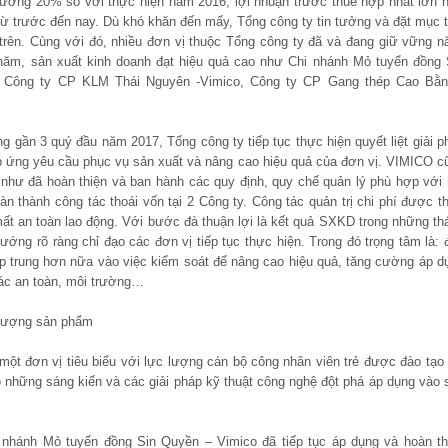
 trưởng 20% so với thực hiện năm 2016, lợi nhuận trước thuế hợp nhất lớn 
từ trước đến nay. Dù khó khăn đến mấy, Tổng công ty tin tưởng và đặt mục t
trên. Cùng với đó, nhiều đơn vị thuộc Tổng công ty đã và đang giữ vững n
g năm, sản xuất kinh doanh đạt hiệu quả cao như Chi nhánh Mỏ tuyển đồng 
, Công ty CP KLM Thái Nguyên -Vimico, Công ty CP Gang thép Cao Bằn
ng gần 3 quý đầu năm 2017, Tổng công ty tiếp tục thực hiện quyết liệt giải p
áp ứng yêu cầu phục vụ sản xuất và nâng cao hiệu quả của đơn vị. VIMICO c
ty như đã hoàn thiện và ban hành các quy định, quy chế quản lý phù hợp với
 thành công tác thoái vốn tại 2 Công ty. Công tác quản trị chi phí được t
 mất an toàn lao động. Với bước đà thuận lợi là kết quả SXKD trong những th
ớng rõ ràng chỉ đạo các đơn vị tiếp tục thực hiện. Trong đó trọng tâm là: 
ập trung hơn nữa vào việc kiểm soát để nâng cao hiệu quả, tăng cường áp d
tác an toàn, môi trường…
 lượng sản phẩm
một đơn vị tiêu biểu với lực lượng cán bộ công nhân viên trẻ được đào tạo 
 những sáng kiến và các giải pháp kỹ thuật công nghệ đột phá áp dụng vào 
 nhánh Mỏ tuyển đồng Sin Quyền – Vimico đã tiếp tục áp dụng và hoàn th