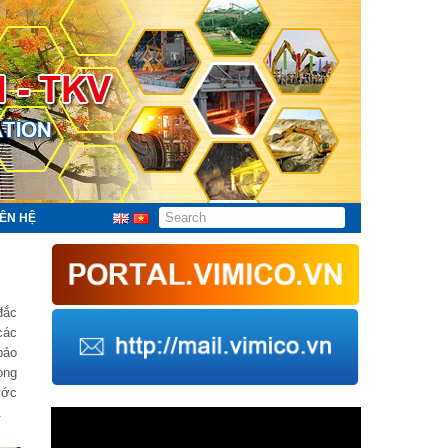
IÊN HỆ
đắc
các
bảo
ong
ước
.
Trình
chơi
Video