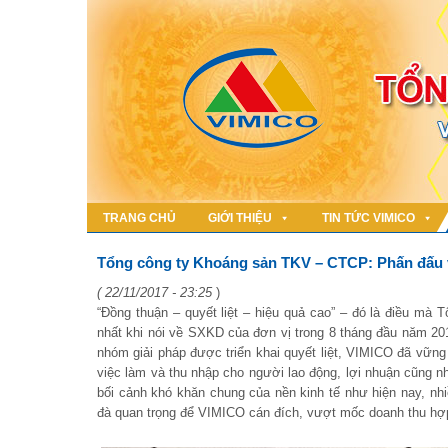
TRANG CHỦ
GIỚI THIỆU
TIN TỨC VIMICO
Tổng công ty Khoáng sản TKV – CTCP: Phấn đấu v
( 22/11/2017 - 23:25
)
“Đồng thuận – quyết liệt – hiệu quả cao” – đó là điều m
nhất khi nói về SXKD của đơn vị trong 8 tháng đầu năm 20
nhóm giải pháp được triển khai quyết liệt, VIMICO đã vữ
việc làm và thu nhập cho người lao động, lợi nhuận cũng n
bối cảnh khó khăn chung của nền kinh tế như hiện nay, nh
đà quan trọng để VIMICO cán đích, vượt mốc doanh thu hợp 