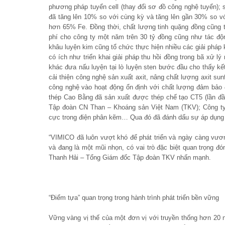
phương pháp tuyển cell (thay đổi sơ đồ công nghệ tuyển); s
đã tăng lên 10% so với cùng kỳ và tăng lên gần 30% so vớ
hơn 65% Fe. Đồng thời, chất lượng tinh quặng đồng cũng tă
phí cho công ty một năm trên 30 tỷ đồng cũng như tác độ
khâu luyện kim cũng tổ chức thực hiện nhiều các giải pháp 
có ích như triển khai giải pháp thu hồi đồng trong bã xử 
khác đưa nấu luyện tại lò luyện sten bước đầu cho thấy kế
cải thiện công nghệ sản xuất axit, nâng chất lượng axit su
công nghệ vào hoạt động ổn định với chất lượng đảm bảo
thép Cao Bằng đã sản xuất được thép chế tạo CT5 (lần đầu
Tập đoàn CN Than – Khoáng sản Việt Nam (TKV); Công ty
cực trong điện phân kẽm… Qua đó đã đánh dấu sự áp dụng 
“VIMICO đã luôn vượt khó để phát triển và ngày càng vươ
và đang là một mũi nhọn, có vai trò đặc biệt quan trọng 
Thanh Hải – Tổng Giám đốc Tập đoàn TKV nhấn mạnh.
“Điểm tựa” quan trọng trong hành trình phát triển bền vững
Vững vàng vị thế của một đơn vị với truyền thống hơn 20