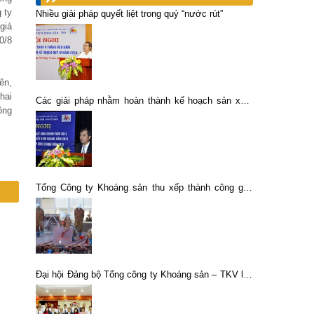
 ty
Nhiều giải pháp quyết liệt trong quý “nước rút”
giá
0/8
ên,
hai
Các giải pháp nhằm hoàn thành kế hoạch sản xuất
ông
11 200 tấn đồng kim loại năm 2015
Tổng Công ty Khoáng sản thu xếp thành công gần
2000 tỷ đồng vốn đầu tư
Đại hội Đảng bộ Tổng công ty Khoáng sản – TKV lần
thứ IV thành công tốt đẹp