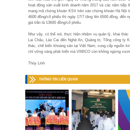
hoạt động sản xuất kinh doanh năm 2017 và các năm tiếp th
mang mã chứng khoán KSV trên sàn chứng khoán Hà Nội từ ng
4600 đồng/cổ phiếu thì ngày 17/7 tăng lên 6500 đồng, đến n
giá trần là 13600 đồng/cổ phiếu.
Như vậy, có thể nói, thực hiện nhiệm vụ quản lý, khai thá
Lai Châu, Lào Cai đến Nghệ An, Quảng trị, Tổng công ty Kh
thác, chế biến khoáng sản tại Việt Nam; cung cấp nguồn k
chỉ vững vàng phát triển mà VIMICO còn không ngừng vươ
Thùy Linh
THÔNG TIN LIÊN QUAN