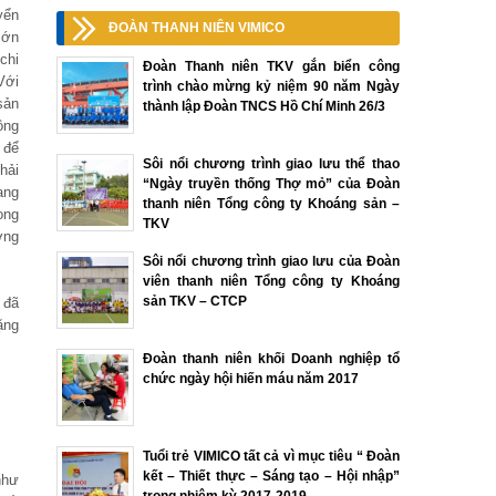
yển
ĐOÀN THANH NIÊN VIMICO
lớn
chi
Đoàn Thanh niên TKV gắn biển công
Với
trình chào mừng kỷ niệm 90 năm Ngày
sản
thành lập Đoàn TNCS Hồ Chí Minh 26/3
ồng
 để
Sôi nổi chương trình giao lưu thể thao
hải
“Ngày truyền thống Thợ mỏ” của Đoàn
ang
thanh niên Tổng công ty Khoáng sản –
ong
TKV
ơng
Sôi nổi chương trình giao lưu của Đoàn
viên thanh niên Tổng công ty Khoáng
sản TKV – CTCP
 đã
ặng
Đoàn thanh niên khối Doanh nghiệp tổ
chức ngày hội hiến máu năm 2017
Tuổi trẻ VIMICO tất cả vì mục tiêu “ Đoàn
kết – Thiết thực – Sáng tạo – Hội nhập”
như