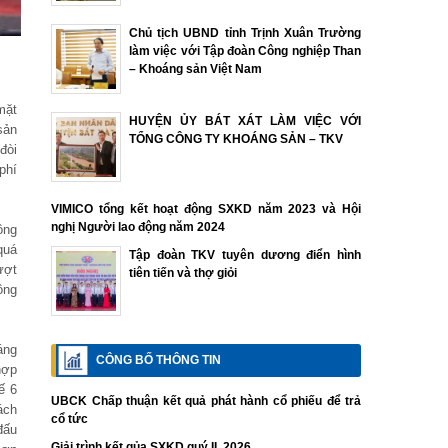
Chủ tịch UBND tỉnh Trịnh Xuân Trường
làm việc với Tập đoàn Công nghiệp Than
– Khoáng sản Việt Nam
mặt
HUYỆN ỦY BÁT XÁT LÀM VIỆC VỚI
sản
TỔNG CÔNG TY KHOÁNG SẢN – TKV
đòi
phí
VIMICO tổng kết hoạt động SXKD năm 2023 và Hội
nghị Người lao động năm 2024
ông
quá
Tập đoàn TKV tuyên dương điển hình
ượt
tiên tiến và thợ giỏi
ông
áng
CÔNG BỐ THÔNG TIN
hợp
ế 6
UBCK Chấp thuận kết quả phát hành cổ phiếu để trả
ách
cổ tức
đấu
Giải trình kết qủa SXKD quý II. 2026