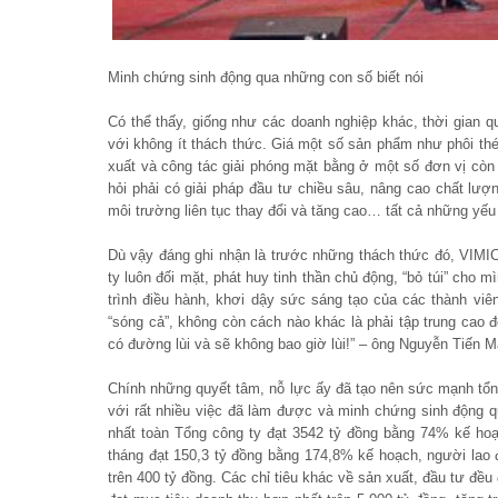
Minh chứng sinh động qua những con số biết nói
Có thể thấy, giống như các doanh nghiệp khác, thời gian 
với không ít thách thức. Giá một số sản phẩm như phôi thép
xuất và công tác giải phóng mặt bằng ở một số đơn vị còn
hỏi phải có giải pháp đầu tư chiều sâu, nâng cao chất lư
môi trường liên tục thay đổi và tăng cao… tất cả những yế
Dù vậy đáng ghi nhận là trước những thách thức đó, VIMIC
ty luôn đối mặt, phát huy tinh thần chủ động, “bỏ túi” cho 
trình điều hành, khơi dậy sức sáng tạo của các thành viê
“sóng cả”, không còn cách nào khác là phải tập trung cao đ
có đường lùi và sẽ không bao giờ lùi!” – ông Nguyễn Tiến
Chính những quyết tâm, nỗ lực ấy đã tạo nên sức mạnh tổ
với rất nhiều việc đã làm được và minh chứng sinh động q
nhất toàn Tổng công ty đạt 3542 tỷ đồng bằng 74% kế ho
tháng đạt 150,3 tỷ đồng bằng 174,8% kế hoạch, người lao đ
trên 400 tỷ đồng. Các chỉ tiêu khác về sản xuất, đầu tư đ