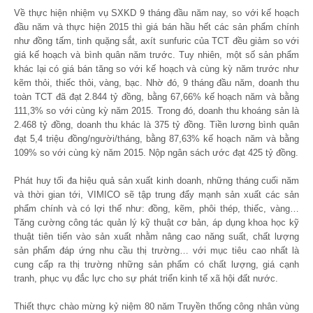
Về thực hiện nhiệm vụ SXKD 9 tháng đầu năm nay, so với kế hoạch
đầu năm và thực hiện 2015 thì giá bán hầu hết các sản phẩm chính
như đồng tấm, tinh quặng sắt, axít sunfuric của TCT đều giảm so với
giá kế hoạch và bình quân năm trước. Tuy nhiên, một số sản phẩm
khác lại có giá bán tăng so với kế hoạch và cùng kỳ năm trước như
kẽm thỏi, thiếc thỏi, vàng, bạc. Nhờ đó, 9 tháng đầu năm, doanh thu
toàn TCT đã đạt 2.844 tỷ đồng, bằng 67,66% kế hoạch năm và bằng
111,3% so với cùng kỳ năm 2015. Trong đó, doanh thu khoáng sản là
2.468 tỷ đồng, doanh thu khác là 375 tỷ đồng. Tiền lương bình quân
đạt 5,4 triệu đồng/người/tháng, bằng 87,63% kế hoạch năm và bằng
109% so với cùng kỳ năm 2015. Nộp ngân sách ước đạt 425 tỷ đồng.
Phát huy tối đa hiệu quả sản xuất kinh doanh, những tháng cuối năm
và thời gian tới, VIMICO sẽ tập trung đẩy mạnh sản xuất các sản
phẩm chính và có lợi thế như: đồng, kẽm, phôi thép, thiếc, vàng…
Tăng cường công tác quản lý kỹ thuật cơ bản, áp dụng khoa học kỹ
thuật tiên tiến vào sản xuất nhằm nâng cao năng suất, chất lượng
sản phẩm đáp ứng nhu cầu thị trường… với mục tiêu cao nhất là
cung cấp ra thị trường những sản phẩm có chất lượng, giá cạnh
tranh, phục vụ đắc lực cho sự phát triển kinh tế xã hội đất nước.
Thiết thực chào mừng kỷ niệm 80 năm Truyền thống công nhân vùng