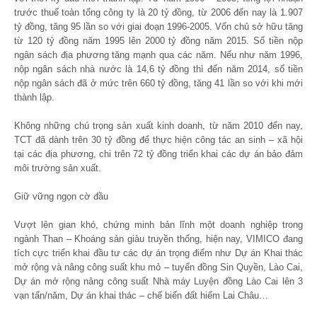
trước thuế toàn tổng công ty là 20 tỷ đồng, từ 2006 đến nay là 1.907
tỷ đồng, tăng 95 lần so với giai đoạn 1996-2005. Vốn chủ sở hữu tăng
từ 120 tỷ đồng năm 1995 lên 2000 tỷ đồng năm 2015. Số tiền nộp
ngân sách địa phương tăng mạnh qua các năm. Nếu như năm 1996,
nộp ngân sách nhà nước là 14,6 tỷ đồng thì đến năm 2014, số tiền
nộp ngân sách đã ở mức trên 660 tỷ đồng, tăng 41 lần so với khi mới
thành lập.
Không những chú trọng sản xuất kinh doanh, từ năm 2010 đến nay,
TCT đã dành trên 30 tỷ đồng để thực hiện công tác an sinh – xã hội
tại các địa phương, chi trên 72 tỷ đồng triển khai các dự án bảo đảm
môi trường sản xuất.
Giữ vững ngọn cờ đầu
Vượt lên gian khó, chứng minh bản lĩnh một doanh nghiệp trong
ngành Than – Khoáng sản giàu truyền thống, hiện nay, VIMICO đang
tích cực triển khai đầu tư các dự án trọng điểm như Dự án Khai thác
mở rộng và nâng công suất khu mỏ – tuyển đồng Sin Quyền, Lào Cai,
Dự án mở rộng nâng công suất Nhà máy Luyện đồng Lào Cai lên 3
vạn tấn/năm, Dự án khai thác – chế biến đất hiếm Lai Châu…