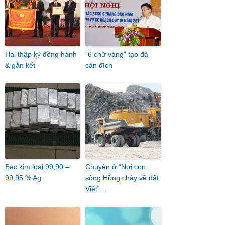
Hai thập kỷ đồng hành
“6 chữ vàng” tạo đà
& gắn kết
cán đích
Bạc kim loại 99,90 –
Chuyện ở “Nơi con
99,95 % Ag
sông Hồng chảy về đất
Việt”…