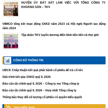
HUYỆN ỦY BÁT XÁT LÀM VIỆC VỚI TỔNG CÔNG TY
KHOÁNG SẢN – TKV
VIMICO tổng kết hoạt động SXKD năm 2023 và Hội nghị Người lao động
năm 2024
Tập đoàn TKV tuyên dương điển hình tiên tiến và thợ giỏi
CÔNG BỐ THÔNG TIN
UBCK Chấp thuận kết quả phát hành cổ phiếu để trả cổ tức
Giải trình kết qủa SXKD quý II. 2026
Báo cáo tài chính quý II. 2026 – Công ty mẹ Tổng công ty
Báo cáo tài chính quý II. 2026 – Hợp nhất Tổng công ty
Thông báo thay đổi số lượng cổ phiếu có quyền biểu quyết
THƯ VIỆN ẢNH