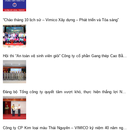
“Chào tháng 10 lịch sử – Vimico Xây dựng – Phát triển và Tỏa sáng”
Hội thi “An toàn vệ sinh viên giỏi” Công ty cổ phần Gang thép Cao Bằng
lần thứ V, năm 2023 thành công tốt đẹp
Đảng bộ Tổng công ty quyết tâm vượt khó, thực hiện thắng lợi Nghị
quyết Đại hội lần thứ IV
Công ty CP Kim loại màu Thái Nguyên – VIMICO kỷ niệm 40 năm ngày