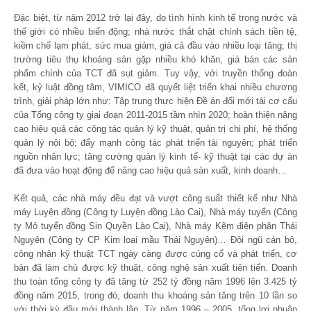
Đặc biệt, từ năm 2012 trở lại đây, do tình hình kinh tế trong nước và
thế giới có nhiều biến động; nhà nước thắt chặt chính sách tiền tệ,
kiềm chế lạm phát, sức mua giảm, giá cả đầu vào nhiều loại tăng; thị
trường tiêu thụ khoáng sản gặp nhiều khó khăn, giá bán các sản
phẩm chính của TCT đã sụt giảm. Tuy vậy, với truyền thống đoàn
kết, kỷ luật đồng tâm, VIMICO đã quyết liệt triển khai nhiều chương
trình, giải pháp lớn như: Tập trung thực hiện Đề án đổi mới tái cơ cấu
của Tổng công ty giai đoạn 2011-2015 tầm nhìn 2020; hoàn thiện nâng
cao hiệu quả các công tác quản lý kỹ thuật, quản trị chi phí, hệ thống
quản lý nội bộ; đẩy mạnh công tác phát triển tài nguyên; phát triển
nguồn nhân lực; tăng cường quản lý kinh tế- kỹ thuật tại các dự án
đã đưa vào hoạt động để nâng cao hiệu quả sản xuất, kinh doanh…
Kết quả, các nhà máy đều đạt và vượt công suất thiết kế như Nhà
máy Luyện đồng (Công ty Luyện đồng Lào Cai), Nhà máy tuyển (Công
ty Mỏ tuyển đồng Sin Quyền Lào Cai), Nhà máy Kẽm điện phân Thái
Nguyên (Công ty CP Kim loại mầu Thái Nguyên)… Đội ngũ cán bộ,
công nhân kỹ thuật TCT ngày càng được củng cố và phát triển, cơ
bản đã làm chủ được kỹ thuật, công nghệ sản xuất tiên tiến. Doanh
thu toàn tổng công ty đã tăng từ 252 tỷ đồng năm 1996 lên 3.425 tỷ
đồng năm 2015, trong đó, doanh thu khoáng sản tăng trên 10 lần so
với thời kỳ đầu mới thành lập. Từ năm 1996 – 2005, tổng lợi nhuận