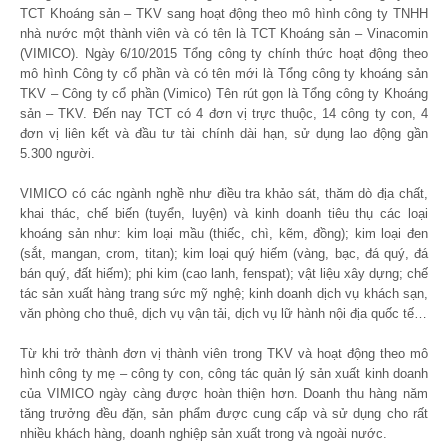
TCT Khoáng sản – TKV sang hoạt động theo mô hình công ty TNHH
nhà nước một thành viên và có tên là TCT Khoáng sản – Vinacomin
(VIMICO). Ngày 6/10/2015 Tổng công ty chính thức hoạt động theo
mô hình Công ty cổ phần và có tên mới là Tổng công ty khoáng sản
TKV – Công ty cổ phần (Vimico) Tên rút gọn là Tổng công ty Khoáng
sản – TKV. Đến nay TCT có 4 đơn vị trực thuộc, 14 công ty con, 4
đơn vị liên kết và đầu tư tài chính dài hạn, sử dụng lao động gần
5.300 người.
VIMICO có các ngành nghề như điều tra khảo sát, thăm dò địa chất,
khai thác, chế biến (tuyển, luyện) và kinh doanh tiêu thụ các loại
khoáng sản như: kim loại mầu (thiếc, chì, kẽm, đồng); kim loại đen
(sắt, mangan, crom, titan); kim loại quý hiếm (vàng, bạc, đá quý, đá
bán quý, đất hiếm); phi kim (cao lanh, fenspat); vật liệu xây dựng; chế
tác sản xuất hàng trang sức mỹ nghệ; kinh doanh dịch vụ khách sạn,
văn phòng cho thuê, dịch vụ vận tải, dịch vụ lữ hành nội địa quốc tế…
Từ khi trở thành đơn vị thành viên trong TKV và hoạt động theo mô
hình công ty mẹ – công ty con, công tác quản lý sản xuất kinh doanh
của VIMICO ngày càng được hoàn thiện hơn. Doanh thu hàng năm
tăng trưởng đều đặn, sản phẩm được cung cấp và sử dụng cho rất
nhiều khách hàng, doanh nghiệp sản xuất trong và ngoài nước.