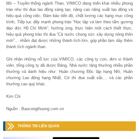
Mỏ – Truyền thống ngành Than, VIMICO đang triển khai nhiều phong
trào như thi đua lao động sáng tạo, nâng cao năng suất lao động và
hiệu quả công việc; Đảm bảo tiến độ, chất lượng các hạng mục công
trình; Tiếp tục đẩy mạnh phong trào “Học tập và làm theo tấm gương
đạo đức Hồ Chí Minh”; hưởng ứng, thực hiện một cách thiết thực,
hiệu quả phong trào thi đua “Cả nước chung sức xây dựng nông thôn
mới”… nhằm đạt được những thành tích lớn, góp phần làm dày thêm
thành tích ngành than.
Ghi nhận những nỗ lực của VIMICO, các công ty con, đơn vị thành
viên, tổng công ty đã được Đảng, Nhà nước tặng thưởng nhiều phần
thưởng và danh hiệu như: Huân chương Độc lập hạng Nhì, Huân
chương Lao động hạng Nhất, Cờ thi đua xuất sắc… và các phần
thưởng cao quý khác.
Kim Chi
Nguồn : Baocongthuong.com.vn
THÔNG TIN LIÊN QUAN