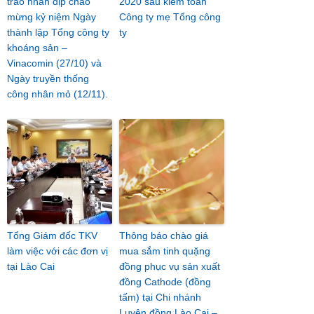
trào nhân dịp chào
2020 sau kiểm toán
mừng kỷ niệm Ngày
Công ty mẹ Tổng công
thành lập Tổng công ty
ty
khoáng sản –
Vinacomin (27/10) và
Ngày truyền thống
công nhân mỏ (12/11).
Tổng Giám đốc TKV
Thông báo chào giá
làm việc với các đơn vị
mua sắm tinh quặng
tại Lào Cai
đồng phục vụ sản xuất
đồng Cathode (đồng
tấm) tại Chi nhánh
Luyện đồng Lào Cai –