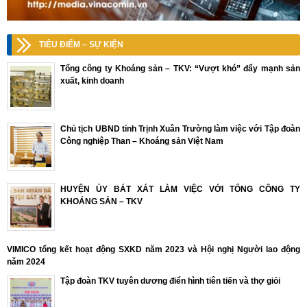
TIÊU ĐIỂM – SỰ KIỆN
Tổng công ty Khoáng sản – TKV: “Vượt khó” đẩy mạnh sản
xuất, kinh doanh
Chủ tịch UBND tỉnh Trịnh Xuân Trường làm việc với Tập đoàn
Công nghiệp Than – Khoáng sản Việt Nam
HUYỆN ỦY BÁT XÁT LÀM VIỆC VỚI TỔNG CÔNG TY
KHOÁNG SẢN – TKV
VIMICO tổng kết hoạt động SXKD năm 2023 và Hội nghị Người lao động
năm 2024
Tập đoàn TKV tuyên dương điển hình tiên tiến và thợ giỏi