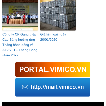
Công ty CP Gang thép
Giá kim loại ngày
Cao Bằng hưởng ứng
20/01/2020
Tháng hành động về
ATVSLĐ – Tháng Công
nhân 2022
Trình