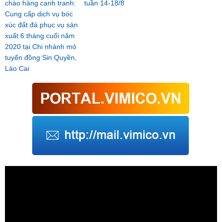
chào hàng cạnh tranh:
tuần 14-18/8
Cung cấp dịch vụ bóc
xúc đất đá phục vụ sản
xuất 6 tháng cuối năm
2020 tại Chi nhánh mỏ
tuyển đồng Sin Quyền,
Lào Cai
Trình
chơi
Video