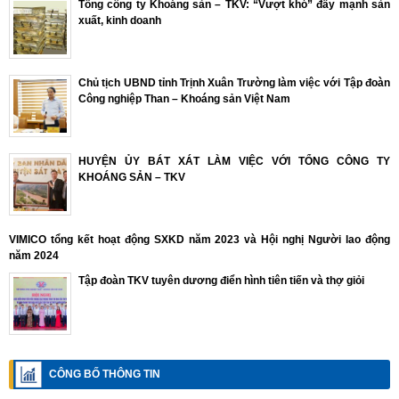
Tổng công ty Khoáng sản – TKV: “Vượt khó” đẩy mạnh sản
xuất, kinh doanh
Chủ tịch UBND tỉnh Trịnh Xuân Trường làm việc với Tập đoàn
Công nghiệp Than – Khoáng sản Việt Nam
HUYỆN ỦY BÁT XÁT LÀM VIỆC VỚI TỔNG CÔNG TY
KHOÁNG SẢN – TKV
VIMICO tổng kết hoạt động SXKD năm 2023 và Hội nghị Người lao động
năm 2024
Tập đoàn TKV tuyên dương điển hình tiên tiến và thợ giỏi
CÔNG BỐ THÔNG TIN