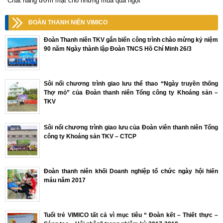
Chắt nắng ươm mật cho những mùa quả ngọt
ĐOÀN THANH NIÊN VIMICO
Đoàn Thanh niên TKV gắn biển công trình chào mừng kỷ niệm
90 năm Ngày thành lập Đoàn TNCS Hồ Chí Minh 26/3
Sôi nổi chương trình giao lưu thể thao “Ngày truyền thống
Thợ mỏ” của Đoàn thanh niên Tổng công ty Khoáng sản –
TKV
Sôi nổi chương trình giao lưu của Đoàn viên thanh niên Tổng
công ty Khoáng sản TKV – CTCP
Đoàn thanh niên khối Doanh nghiệp tổ chức ngày hội hiến
máu năm 2017
Tuổi trẻ VIMICO tất cả vì mục tiêu “ Đoàn kết – Thiết thực –