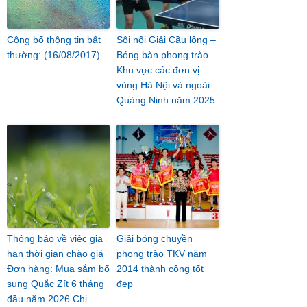
Công bố thông tin bất
Sôi nổi Giải Cầu lông –
thường: (16/08/2017)
Bóng bàn phong trào
Khu vực các đơn vị
vùng Hà Nội và ngoài
Quảng Ninh năm 2025
Thông báo về việc gia
Giải bóng chuyền
hạn thời gian chào giá
phong trào TKV năm
Đơn hàng: Mua sắm bổ
2014 thành công tốt
sung Quắc Zít 6 tháng
đẹp
đầu năm 2026 Chi