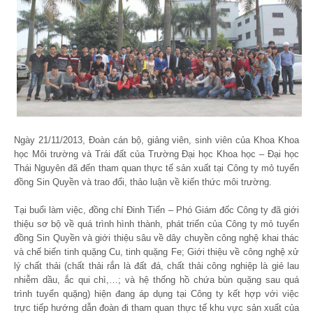
Ngày 21/11/2013, Đoàn cán bộ, giảng viên, sinh viên của Khoa Khoa
học Môi trường và Trái đất của Trường Đại học Khoa học – Đại học
Thái Nguyên đã đến tham quan thực tế sản xuất tại Công ty mỏ tuyển
đồng Sin Quyền và trao đổi, thảo luận về kiến thức môi trường.
Tại buổi làm việc, đồng chí Đinh Tiến – Phó Giám đốc Công ty đã giới
thiệu sơ bộ về quá trình hình thành, phát triển của Công ty mỏ tuyển
đồng Sin Quyền và giới thiệu sâu về dây chuyền công nghệ khai thác
và chế biến tinh quặng Cu, tinh quặng Fe; Giới thiệu về công nghệ xử
lý chất thải (chất thải rắn là đất đá, chất thải công nghiệp là giẻ lau
nhiễm dầu, ắc qui chì,…; và hệ thống hồ chứa bùn quặng sau quá
trình tuyển quặng) hiện đang áp dụng tại Công ty kết hợp với việc
trực tiếp hướng dẫn đoàn đi tham quan thực tế khu vực sản xuất của