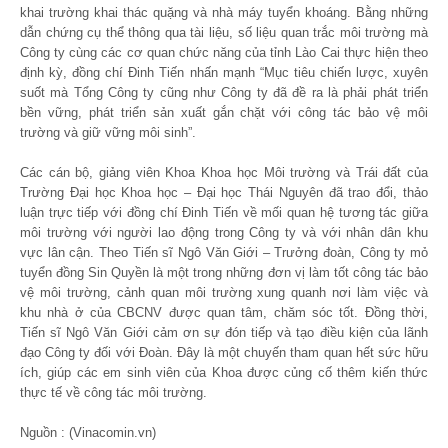
khai trường khai thác quặng và nhà máy tuyển khoáng. Bằng những
dẫn chứng cụ thể thông qua tài liệu, số liệu quan trắc môi trường mà
Công ty cùng các cơ quan chức năng của tỉnh Lào Cai thực hiện theo
định kỳ, đồng chí Đinh Tiến nhấn mạnh “Mục tiêu chiến lược, xuyên
suốt mà Tổng Công ty cũng như Công ty đã đề ra là phải phát triển
bền vững, phát triển sản xuất gắn chặt với công tác bảo vệ môi
trường và giữ vững môi sinh”.
Các cán bộ, giảng viên Khoa Khoa học Môi trường và Trái đất của
Trường Đại học Khoa học – Đại học Thái Nguyên đã trao đổi, thảo
luận trực tiếp với đồng chí Đinh Tiến về mối quan hệ tương tác giữa
môi trường với người lao động trong Công ty và với nhân dân khu
vực lân cận. Theo Tiến sĩ Ngô Văn Giới – Trưởng đoàn, Công ty mỏ
tuyển đồng Sin Quyền là một trong những đơn vị làm tốt công tác bảo
vệ môi trường, cảnh quan môi trường xung quanh nơi làm việc và
khu nhà ở của CBCNV được quan tâm, chăm sóc tốt. Đồng thời,
Tiến sĩ Ngô Văn Giới cảm ơn sự đón tiếp và tạo điều kiện của lãnh
đạo Công ty đối với Đoàn. Đây là một chuyến tham quan hết sức hữu
ích, giúp các em sinh viên của Khoa được củng cố thêm kiến thức
thực tế về công tác môi trường.
Nguồn : (Vinacomin.vn)