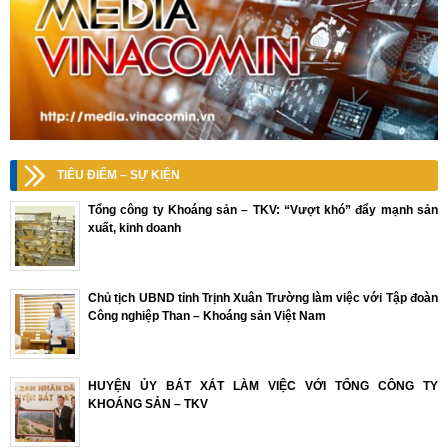
TIÊU ĐIỂM – SỰ KIỆN
Tổng công ty Khoáng sản – TKV: “Vượt khó” đẩy mạnh sản
xuất, kinh doanh
Chủ tịch UBND tỉnh Trịnh Xuân Trường làm việc với Tập đoàn
Công nghiệp Than – Khoáng sản Việt Nam
HUYỆN ỦY BÁT XÁT LÀM VIỆC VỚI TỔNG CÔNG TY
KHOÁNG SẢN – TKV