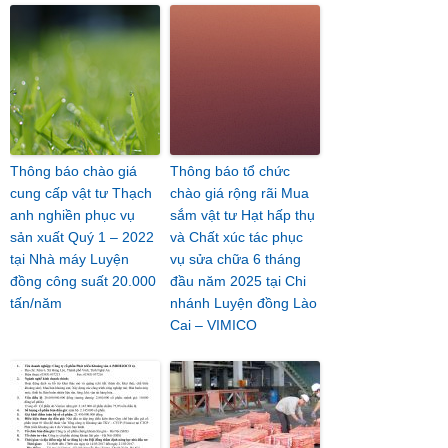
Thông báo chào giá
Thông báo tổ chức
cung cấp vật tư Thạch
chào giá rộng rãi Mua
anh nghiền phục vụ
sắm vật tư Hạt hấp thụ
sản xuất Quý 1 – 2022
và Chất xúc tác phục
tại Nhà máy Luyện
vụ sửa chữa 6 tháng
đồng công suất 20.000
đầu năm 2025 tại Chi
tấn/năm
nhánh Luyện đồng Lào
Cai – VIMICO