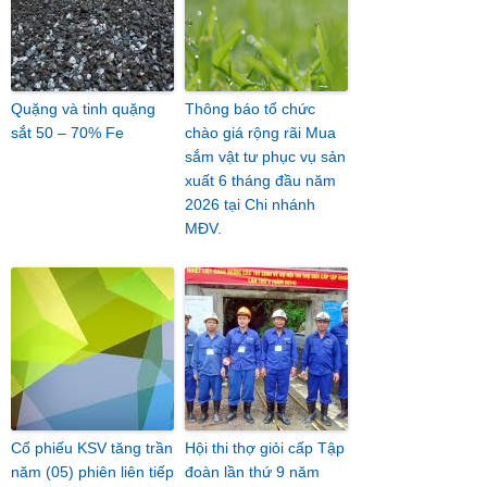
Quặng và tinh quặng
Thông báo tổ chức
sắt 50 – 70% Fe
chào giá rộng rãi Mua
sắm vật tư phục vụ sản
xuất 6 tháng đầu năm
2026 tại Chi nhánh
MĐV.
Cổ phiếu KSV tăng trần
Hội thi thợ giỏi cấp Tập
năm (05) phiên liên tiếp
đoàn lần thứ 9 năm