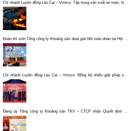
Chi nhánh Luyện đồng Lào Cai – Vimico: Tập trung sản xuất an toàn, hiệu
quả ngay từ những tháng đầu, quý đầu năm 2023
Đoàn thí sinh Tổng công ty Khoáng sản đoạt giải Nhì toàn đoàn tại Hội thi
ATVSV giỏi TKV lần thứ XII, năm 2023
Chi nhánh Luyện đồng Lào Cai – Vimico: Đồng bộ nhiều giải pháp sản
xuất, kinh doanh
Đảng ủy Tổng công ty Khoáng sản TKV – CTCP nhận Quyết định thí
điểm giao quyền cấp trên cơ sở của Đảng ủy Khối Doanh nghiệp Trung
ương