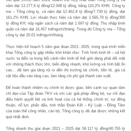
năm đạt 13.277,6 tỷ đồng/12.048 tỷ đồng, bằng 110,2% KHN. Công ty
mẹ – Tổng công ty, cả năm đạt 12.462,8 tỷ đồng/7.730 tỷ đồng, đạt
161,2% KHN. Lợi nhuận thực hiện cả năm đạt 1.565,79 tỷ đồng/300
tỷ đồng KH; nộp ngân sách cả năm đạt 1.697 tỷ đồng. Thu nhập bình
quân cả năm đạt 16,457 trđ/người/tháng. Trong đó Công ty mẹ – Tổng
công ty đạt 20,01 trđ/người/tháng.
Thực hiện kế hoạch 5 năm giai đoạn 2021- 2025, trong quá trình triển
khai Tổng công ty gặp nhiều khó khăn như: Tình hình kinh tế – xã hội
nước ta diễn ra trong bối cảnh nền kinh tế thế giới đang phải đối mặt
với những thách thức lớn, biến động nhanh, khó lường và tính bất ổn
cao… đã làm gia tăng rủi ro đến thị trường tài chính, tiền tệ, giá cả
vật liệu đầu vào tăng cao, làm tăng chi phí giá thành sản xuất.
Để hoàn thành nhiệm vụ chính trị được giao, bên cạnh sự quan tâm
chỉ đạo của Tập đoàn TKV và với các giải pháp đồng bộ, sự chỉ đạo
điều hành quyết liệt và linh hoạt của cả hệ thống chính trị; sự đồng
thuận, nỗ lực phấn đấu, tinh thần Đoàn Kết – Kỷ Luật – Đồng Tâm
của toàn thể công nhân, cán bộ, Tổng công ty đã đạt được những kết
quả nhất định.
Tổng doanh thu giai đoạn 2021 – 2025 đạt 58.117 tỷ đồng/40.755 tỷ