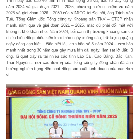
Trình bày báo cáo về tình hình hoạt động SXKD, đầu tư xây dựng
năm 2024 và giai đoạn 2021 – 2025; phương hướng nhiệm vụ năm
2025 và giai đoạn 2026 – 2030 của VIMICO tại Đại hội, ông Trịnh Văn
Tuệ, Tổng Giám đốc Tổng công ty Khoáng sản TKV – CTCP nhấn
mạnh, năm qua và giai đoạn 2021 – 2025, mặc dù phải đối mặt với
không ít khó khăn như: Năm 2024, bối cảnh thị trường khoáng sản có
nhiều biến động; điều kiện khai thác ngày xuống sâu, trữ lượng quặng
ngày càng cạn kiệt… Đặc biệt là, cơn bão số 3 năm 2024 – cơn bão
mạnh nhất trong 30 năm qua gây mưa lớn dài ngày, làm sạt lở đất; lũ
ống, lũ quét xảy ra tại nhiều các tỉnh Lào Cai, Cao Bằng, Bắc Kạn,
Thái Nguyên… nơi các đơn vị của Tổng công ty đóng chân đã ảnh
hưởng nghiêm trọng đến hoạt động sản xuất kinh doanh của các đơn
vị.