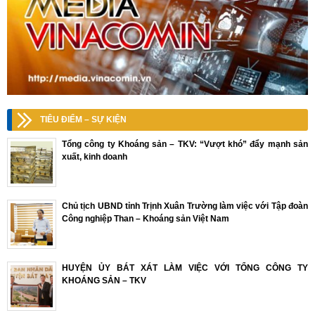
TIÊU ĐIỂM – SỰ KIỆN
Tổng công ty Khoáng sản – TKV: “Vượt khó” đẩy mạnh sản
xuất, kinh doanh
Chủ tịch UBND tỉnh Trịnh Xuân Trường làm việc với Tập đoàn
Công nghiệp Than – Khoáng sản Việt Nam
HUYỆN ỦY BÁT XÁT LÀM VIỆC VỚI TỔNG CÔNG TY
KHOÁNG SẢN – TKV