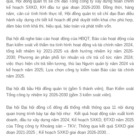
qua, Hội đồng quản trị sẽ chỉ đạo Tổng công ty xây dựng hoàn chỉnh
kế hoạch SXKD, KH đầu tư giai đoạn 2026-2030. Đồng thời, hàng
năm, căn cứ tình hình thực tế, Hội đồng quản trị sẽ chỉ đạo Ban điều
hành xây dựng chi tiết kế hoạch để phê duyệt triển khai cho phù hợp,
đảm bảo tính khả thi, hiệu quả, bảo toàn và phát triển vốn.
Đại hội đã nghe báo cáo hoạt động của HĐQT; Báo cáo hoạt động của
Ban kiểm soát về thẩm tra tình hình hoạt động và tài chính năm 2024,
tổng kết nhiệm kỳ 2021-2025 và định hướng nhiệm kỳ năm 2026-
2030; Phương án phân phối lợi nhuận và chi trả cổ tức năm 2024;
việc thực hiện chi trả tiền lương, thù lao Người quản lý năm 2024 và
kế hoạch năm 2025; Lựa chọn công ty kiểm toán Báo cáo tài chính
năm 2025.
Đại hội đã bầu Hội đồng quản trị (gồm 5 thành viên), Ban Kiểm soát
Tổng công ty nhiệm kỳ 2026-2030 (gồm 3 kiểm soát viên).
Đại hội Đại hội đồng cổ đông đã thống nhất thông qua 11 nội dung
quan trọng trình bày tại đại hội như: Kết quả hoạt động sản xuất kinh
doanh, đầu tư xây dựng năm 2024; Kế hoạch SXKD, ĐTXD năm 2025
của Tổng công ty Khoáng sản – TKV; Thông qua kết quả SXKD giai
đoạn 2021-2025 ; Kế hoạch SXKD giai đoạn 2026-2030…