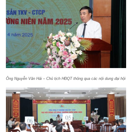
Ông Nguyễn Văn Hải – Chủ tịch HĐQT thông qua các nội dung đại hội