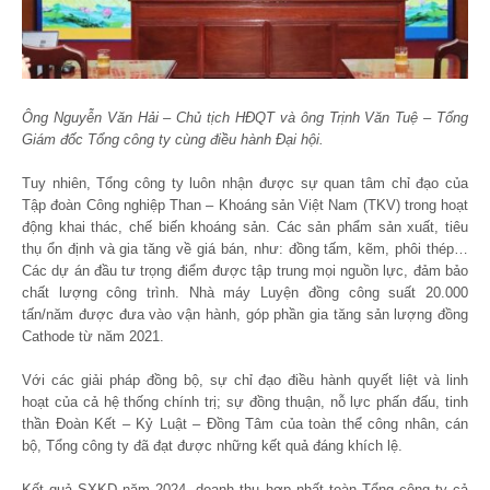
Ông Nguyễn Văn Hải – Chủ tịch HĐQT và ông Trịnh Văn Tuệ – Tổng
Giám đốc Tổng công ty cùng điều hành Đại hội.
Tuy nhiên, Tổng công ty luôn nhận được sự quan tâm chỉ đạo của
Tập đoàn Công nghiệp Than – Khoáng sản Việt Nam (TKV) trong hoạt
động khai thác, chế biến khoáng sản. Các sản phẩm sản xuất, tiêu
thụ ổn định và gia tăng về giá bán, như: đồng tấm, kẽm, phôi thép…
Các dự án đầu tư trọng điểm được tập trung mọi nguồn lực, đảm bảo
chất lượng công trình. Nhà máy Luyện đồng công suất 20.000
tấn/năm được đưa vào vận hành, góp phần gia tăng sản lượng đồng
Cathode từ năm 2021.
Với các giải pháp đồng bộ, sự chỉ đạo điều hành quyết liệt và linh
hoạt của cả hệ thống chính trị; sự đồng thuận, nỗ lực phấn đấu, tinh
thần Đoàn Kết – Kỷ Luật – Đồng Tâm của toàn thể công nhân, cán
bộ, Tổng công ty đã đạt được những kết quả đáng khích lệ.
Kết quả SXKD năm 2024, doanh thu hợp nhất toàn Tổng công ty cả