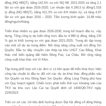
đồng (NQ HĐQT), bằng 142,6% so với NQ NK 2021-2025 và tăng 2,1
lần so với giai đoạn 2016-2020; Lợi nhuận đạt 4.190,5 tỷ đồng/1.016
tỷ đồng (NQ HĐQT), bằng 412,3% so với KH nhiệm kỳ, và tăng 4,97
lần so với giai đoạn 2016 – 2020. Tiền lương bình quân: 14,88 triệu
đồng/người/tháng.
Triển khai nhiệm vụ giai đoạn 2026-2030, trong kế hoạch đầu tư, xây
dựng, Tổng công ty dự kiến tổng mức đầu tư 4.980 tỷ đồng, bằng 135
% giá trị khối lượng so với giai đoạn 2021-2025. Trong đó tập trung
vào một số dự án trọng điểm: Mở rộng nâng công suất mỏ đồng Sin
Quyền; Đầu tư dây chuyền cán thép tại khu LHGT Cao Bằng; Khai
thác chế biến quặng đất hiếm Đông Pao, Lai Châu; Mở rộng nâng
công suất khai thác mỏ Vi Kẽm.
Tập trung phối hợp với các đơn vị có liên quan để triển khai thực hiện
công tác chuẩn bị đầu tư đối với các dự án khai thác đồng phần sâu
Sin Quyền và khu Đông Nam Sin Quyền; đồng Lùng Thàng phù hợp
với Quy hoạch ngành, Chiến lược phát triển lĩnh vực khoáng sản của
TKV tại khu vực Lào Cai tại Quyết định số 1404/QĐ-TKV ngày
22/8/2023.
Trên cơ sở các chỉ tiêu định hướng được Đại hội đồng cổ đông thông