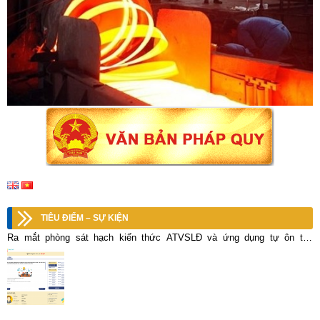
TIÊU ĐIỂM – SỰ KIỆN
Ra mắt phòng sát hạch kiến thức ATVSLĐ và ứng dụng tự ôn tập
ATVSLĐ trên điện thoại thông minh