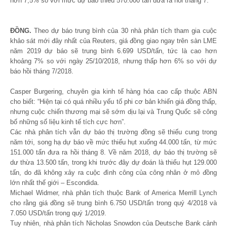
hơn 7,5% so với mức dự báo thiếu 570.000 tấn đưa ra hồi tháng 7.
ĐỒNG.
Theo dự báo trung bình của 30 nhà phân tích tham gia cuộc
khảo sát mới đây nhất của Reuters, giá đồng giao ngay trên sàn LME
năm 2019 dự báo sẽ trung bình 6.699 USD/tấn, tức là cao hơn
khoảng 7% so với ngày 25/10/2018, nhưng thấp hơn 6% so với dự
báo hồi tháng 7/2018.
Casper Burgering, chuyên gia kinh tế hàng hóa cao cấp thuộc ABN
cho biết: “Hiện tại có quá nhiều yếu tố phi cơ bản khiến giá đồng thấp,
nhưng cuộc chiến thương mại sẽ sớm dịu lại và Trung Quốc sẽ công
bố những số liệu kinh tế tích cực hơn”.
Các nhà phân tích vẫn dự báo thị trường đồng sẽ thiếu cung trong
năm tới, song hạ dự báo về mức thiếu hụt xuống 44.000 tấn, từ mức
151.000 tấn đưa ra hồi tháng 8. Về năm 2018, dự báo thị trường sẽ
dư thừa 13.500 tấn, trong khi trước đây dự đoán là thiếu hụt 129.000
tấn, do đã không xảy ra cuộc đình công của công nhân ở mỏ đồng
lớn nhất thế giới – Escondida.
Michael Widmer, nhà phân tích thuộc Bank of America Merrill Lynch
cho rằng giá đồng sẽ trung bình 6.750 USD/tấn trong quý 4/2018 và
7.050 USD/tấn trong quý 1/2019.
Tuy nhiên, nhà phân tích Nicholas Snowdon của Deutsche Bank cảnh