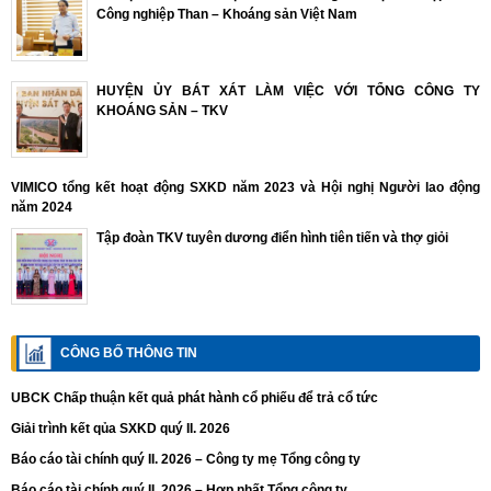
Công nghiệp Than – Khoáng sản Việt Nam
HUYỆN ỦY BÁT XÁT LÀM VIỆC VỚI TỔNG CÔNG TY
KHOÁNG SẢN – TKV
VIMICO tổng kết hoạt động SXKD năm 2023 và Hội nghị Người lao động
năm 2024
Tập đoàn TKV tuyên dương điển hình tiên tiến và thợ giỏi
CÔNG BỐ THÔNG TIN
UBCK Chấp thuận kết quả phát hành cổ phiếu để trả cổ tức
Giải trình kết qủa SXKD quý II. 2026
Báo cáo tài chính quý II. 2026 – Công ty mẹ Tổng công ty
Báo cáo tài chính quý II. 2026 – Hợp nhất Tổng công ty