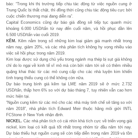
báo: “Trong khi thị trường tiếp chịu tác động từ việc nguồn cung ở
Trung Quốc bị thắt chặt, thì đồng thời cũng chịu tác động tiêu cực bởi
cuộc chiến thương mại đang diễn ra”.
Capital Economics cũng dự báo giá đồng sẽ tiếp tục quanh mức
khoảng 6.000 USD/tấn từ nay đến cuối năm, và hồi phục dần lên
6.500 USD/tấn vào cuối 2019.
KẼM.
Kẽm nằm trong số những kim loại giảm giá mạnh nhất trong
năm nay, giảm 20%, và các nhà phân tích không hy vọng nhiều vào
việc sẽ hồi phục trong năm 2019.
Kim loại được sử dụng chủ yếu trong ngành mạ thép bị sụt giá không
chỉ do lo ngại về kinh tế vĩ mô mà còn bởi năm tới sẽ có thêm nhiều
quặng khai thác từ các mỏ cung cấp cho các nhà luyện kim khiến
tình trạng thiếu cung có thể không còn nữa.
Dự báo trung bình giá kẽm tại LME năm 2019 sẽ ở mức 2.732
USD/tấn, thấp hơn 6% so với dự báo tháng 7, tuy nhiên vẫn cao hơn
mức hiện tại.
“Nguồn cung kẽm từ các mỏ cho các nhà máy tinh chế sẽ tăng so với
năm 2018”, nhà phân tích Edward Meir thuộc hãng môi giới INTL
FCStone ở New York nhận định.
NICKEL.
Các nhà phân tích có cái nhìn khá tích cực về triển vọng giá
nickel, kim loại có kết quả tốt nhất trong nhóm từ đầu năm tới nay.
Dự báo thiếu hụt nguồn cung sẽ còn tiếp diễn trong năm 2019 và tồn