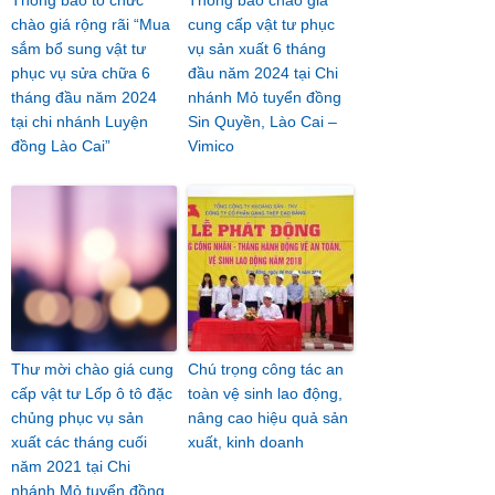
Thông báo tổ chức
Thông báo chào giá
chào giá rộng rãi “Mua
cung cấp vật tư phục
sắm bổ sung vật tư
vụ sản xuất 6 tháng
phục vụ sửa chữa 6
đầu năm 2024 tại Chi
tháng đầu năm 2024
nhánh Mỏ tuyển đồng
tại chi nhánh Luyện
Sin Quyền, Lào Cai –
đồng Lào Cai”
Vimico
Thư mời chào giá cung
Chú trọng công tác an
cấp vật tư Lốp ô tô đặc
toàn vệ sinh lao động,
chủng phục vụ sản
nâng cao hiệu quả sản
xuất các tháng cuối
xuất, kinh doanh
năm 2021 tại Chi
nhánh Mỏ tuyển đồng