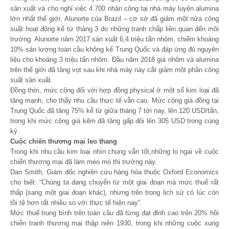
sản xuất và cho nghỉ việc 4.700 nhân công tại nhà máy luyện alumina
lớn nhất thế giới, Alunorte của Brazil – cơ sở đã giảm một nửa công
suất hoạt động kể từ tháng 3 do những tranh chấp liên quan đến môi
trường. Alunorte năm 2017 sản xuất 6,4 triệu tấn nhôm, chiếm khoảng
10% sản lượng toàn cầu không kể Trung Quốc và đáp ứng đủ nguyên
liệu cho khoảng 3 triệu tấn nhôm. Đầu năm 2018 giá nhôm và alumina
trên thế giới đã tăng vọt sau khi nhà máy này cắt giảm một phần công
suất sản xuất.
Đồng thời, mức cộng đối với hợp đồng physical ở một số kim loại đã
tăng mạnh, cho thấy nhu cầu thực tế vẫn cao. Mức cộng giá đồng tại
Trung Quốc đã tăng 75% kể từ giữa tháng 7 tới nay, lên 120 USD/tấn,
trong khi mức cộng giá kẽm đã tăng gấp đôi lên 305 USD trong cùng
kỳ.
Cuộc chiến thương mại leo thang
Trong khi nhu cầu kim loại nhìn chung vẫn tốt,những lo ngại về cuộc
chiến thương mại đã làm méo mó thị trường này.
Dan Smith, Giám đốc nghiên cứu hàng hóa thuộc Oxford Economics
cho biết: “Chúng ta đang chuyển từ một giai đoạn mà mức thuế rất
thấp (sang một giai đoạn khác), nhưng trên trong lịch sử có lúc còn
tồi tệ hơn rất nhiều so với thực tế hiện nay”.
Mức thuế trung bình trên toàn cầu đã từng đạt đỉnh cao trên 20% hồi
chiến tranh thương mại thập niên 1930, trong khi những cuộc xung