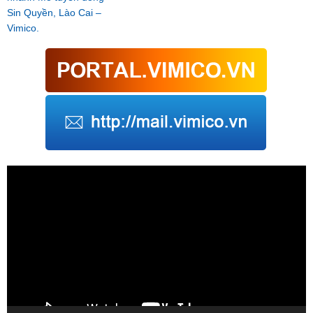
Sin Quyền, Lào Cai –
Vimico.
Trình
chơi
Video