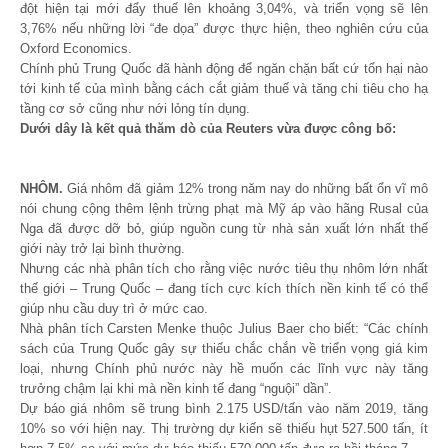
đột hiện tại mới đẩy thuế lên khoảng 3,04%, và triển vọng sẽ lên
3,76% nếu những lời “đe dọa” được thực hiện, theo nghiên cứu của
Oxford Economics.
Chính phủ Trung Quốc đã hành động để ngăn chặn bất cứ tổn hại nào
tới kinh tế của mình bằng cách cắt giảm thuế và tăng chi tiêu cho hạ
tầng cơ sở cũng như nới lỏng tín dụng.
Dưới dây là kết quả thăm dò của Reuters vừa được công bố:
NHÔM.
Giá nhôm đã giảm 12% trong năm nay do những bất ổn vĩ mô
nói chung cộng thêm lệnh trừng phạt mà Mỹ áp vào hãng Rusal của
Nga đã được dỡ bỏ, giúp nguồn cung từ nhà sản xuất lớn nhất thế
giới này trở lại bình thường.
Nhưng các nhà phân tích cho rằng việc nước tiêu thụ nhôm lớn nhất
thế giới – Trung Quốc – đang tích cực kích thích nền kinh tế có thể
giúp nhu cầu duy trì ở mức cao.
Nhà phân tích Carsten Menke thuộc Julius Baer cho biết: “Các chính
sách của Trung Quốc gây sự thiếu chắc chắn về triển vọng giá kim
loại, nhưng Chính phủ nước này hề muốn các lĩnh vực này tăng
trưởng chậm lại khi mà nền kinh tế đang “nguội” dần”.
Dự báo giá nhôm sẽ trung bình 2.175 USD/tấn vào năm 2019, tăng
10% so với hiện nay. Thị trường dự kiến sẽ thiếu hụt 527.500 tấn, ít