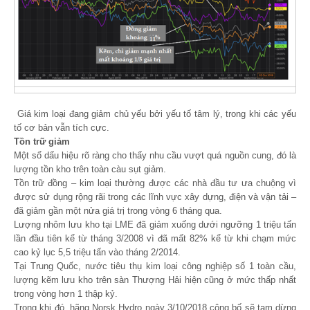
Giá kim loại đang giảm chủ yếu bởi yếu tố tâm lý, trong khi các yếu
tố cơ bản vẫn tích cực.
Tồn trữ giảm
Một số dấu hiệu rõ ràng cho thấy nhu cầu vượt quá nguồn cung, đó là
lượng tồn kho trên toàn càu sụt giảm.
Tồn trữ đồng – kim loại thường được các nhà đầu tư ưa chuộng vì
được sử dụng rộng rãi trong các lĩnh vực xây dựng, điện và vận tải –
đã giảm gần một nửa giá trị trong vòng 6 tháng qua.
Lượng nhôm lưu kho tại LME đã giảm xuống dưới ngưỡng 1 triệu tấn
lần đầu tiên kể từ tháng 3/2008 vì đã mất 82% kể từ khi chạm mức
cao kỷ lục 5,5 triệu tấn vào tháng 2/2014.
Tại Trung Quốc, nước tiêu thụ kim loại công nghiệp số 1 toàn cầu,
lượng kẽm lưu kho trên sàn Thượng Hải hiện cũng ở mức thấp nhất
trong vòng hơn 1 thập kỷ.
Trong khi đó, hãng Norsk Hydro ngày 3/10/2018 công bố sẽ tạm dừng