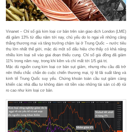
Vinanet – Chỉ số giá kim loại cơ bản trên sàn giao dịch London (LME)
đã giảm 13% từ đầu năm tới nay, chủ yếu do lo ngại về những căng
thẳng thương mại và tăng trưởng chậm lại ở Trung Quốc – nước tiêu
thụ lớn nhất thế giới, mặc dù một số dấu hiệu cho thấy có khả năng
nhiều kim loại sẽ vào giai đoạn thiếu cung. Chỉ số giá đồng đã giảm
11% trong năm nay, trong khi kẽm và chì mất tới 1/5 giá trị.
Mặc dù nguồn cung kim loại cơ bản sụt giảm, nhưng nhu cầu đã trở
nên thiếu chắc chắn do cuộc chiến thương mại, tỷ lệ lãi suất tăng và
kinh tế Trung Quốc suy yếu. Chứng khoán toàn cầu sụt giảm càng
khiến các nhà đầu tư không dám rót tiền vào những tài sản có độ rủi
ro cao như kim loại cơ bản.