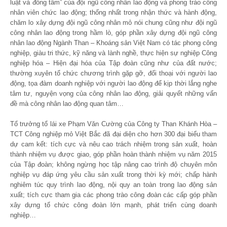
luật và đồng tâm” của đội ngũ công nhân lao động và phong trào công
nhân viên chức lao động; thống nhất trong nhận thức và hành động,
chăm lo xây dựng đội ngũ công nhân mỏ nói chung cũng như đội ngũ
công nhân lao động trong hầm lò, góp phần xây dựng đội ngũ công
nhân lao động Ngành Than – Khoáng sản Việt Nam có tác phong công
nghiệp, giàu tri thức, kỹ năng và lành nghề, thực hiện sự nghiệp Công
nghiệp hóa – Hiện đại hóa của Tập đoàn cũng như của đất nước;
thường xuyên tổ chức chương trình gặp gỡ, đối thoại với người lao
động, tọa đàm doanh nghiệp với người lao động để kịp thời lắng nghe
tâm tư, nguyện vọng của công nhân lao động, giải quyết những vấn
đề mà công nhân lao động quan tâm…
Tổ trưởng tổ lái xe Phạm Văn Cường của Công ty Than Khánh Hòa –
TCT Công nghiệp mỏ Việt Bắc đã đại diện cho hơn 300 đại biểu tham
dự cam kết: tích cực và nêu cao trách nhiệm trong sản xuất, hoàn
thành nhiệm vụ được giao, góp phần hoàn thành nhiệm vụ năm 2015
của Tập đoàn; không ngừng học tập nâng cao trình độ chuyên môn
nghiệp vụ đáp ứng yêu cầu sản xuất trong thời kỳ mới; chấp hành
nghiêm túc quy trình lao động, nội quy an toàn trong lao động sản
xuất; tích cực tham gia các phong trào công đoàn các cấp góp phần
xây dựng tổ chức công đoàn lớn mạnh, phát triển cùng doanh
nghiệp…