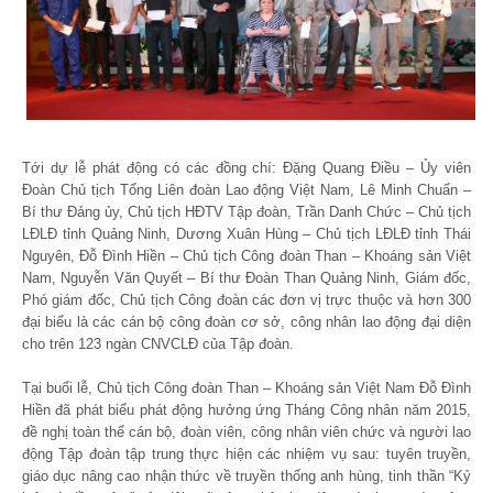
Tới dự lễ phát động có các đồng chí: Đặng Quang Điều – Ủy viên
Đoàn Chủ tịch Tổng Liên đoàn Lao động Việt Nam, Lê Minh Chuẩn –
Bí thư Đảng ủy, Chủ tịch HĐTV Tập đoàn, Trần Danh Chức – Chủ tịch
LĐLĐ tỉnh Quảng Ninh, Dương Xuân Hùng – Chủ tịch LĐLĐ tỉnh Thái
Nguyên, Đỗ Đình Hiền – Chủ tịch Công đoàn Than – Khoáng sản Việt
Nam, Nguyễn Văn Quyết – Bí thư Đoàn Than Quảng Ninh, Giám đốc,
Phó giám đốc, Chủ tịch Công đoàn các đơn vị trực thuộc và hơn 300
đại biểu là các cán bộ công đoàn cơ sở, công nhân lao động đại diện
cho trên 123 ngàn CNVCLĐ của Tập đoàn.
Tại buổi lễ, Chủ tịch Công đoàn Than – Khoáng sản Việt Nam Đỗ Đình
Hiền đã phát biểu phát động hưởng ứng Tháng Công nhân năm 2015,
đề nghị toàn thể cán bộ, đoàn viên, công nhân viên chức và người lao
động Tập đoàn tập trung thực hiện các nhiệm vụ sau: tuyên truyền,
giáo dục nâng cao nhận thức về truyền thống anh hùng, tinh thần “Kỷ