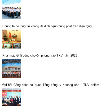
“Hành trình về nguồn”.
Chúng ta có lòng tin không để dịch bệnh bùng phát trên diện rộng
Khai mạc Giải bóng chuyền phong trào TKV năm 2023
Đại hội Công đoàn cơ quan Tổng công ty Khoáng sản – TKV nhiệm kỳ
2025-2030 khẳng định tinh thần “Dân chủ – Đoàn kết – Kỷ cương – Đổi
mới – Phát triển”