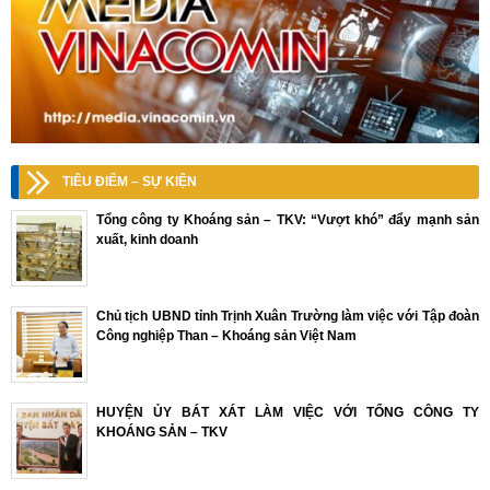
TIÊU ĐIỂM – SỰ KIỆN
Tổng công ty Khoáng sản – TKV: “Vượt khó” đẩy mạnh sản
xuất, kinh doanh
Chủ tịch UBND tỉnh Trịnh Xuân Trường làm việc với Tập đoàn
Công nghiệp Than – Khoáng sản Việt Nam
HUYỆN ỦY BÁT XÁT LÀM VIỆC VỚI TỔNG CÔNG TY
KHOÁNG SẢN – TKV