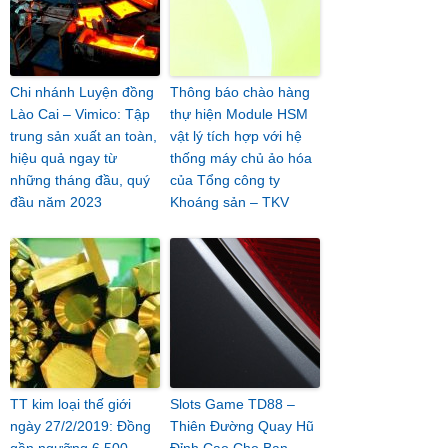
Chi nhánh Luyện đồng
Thông báo chào hàng
Lào Cai – Vimico: Tập
thự hiện Module HSM
trung sản xuất an toàn,
vật lý tích hợp với hệ
hiệu quả ngay từ
thống máy chủ ảo hóa
những tháng đầu, quý
của Tổng công ty
đầu năm 2023
Khoáng sản – TKV
TT kim loại thế giới
Slots Game TD88 –
ngày 27/2/2019: Đồng
Thiên Đường Quay Hũ
gần ngưỡng 6.500
Đỉnh Cao Cho Bạn