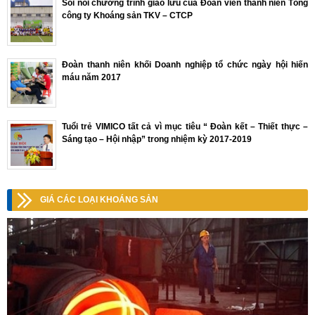
Sôi nổi chương trình giao lưu của Đoàn viên thanh niên Tổng
công ty Khoáng sản TKV – CTCP
Đoàn thanh niên khối Doanh nghiệp tổ chức ngày hội hiến
máu năm 2017
Tuổi trẻ VIMICO tất cả vì mục tiêu “ Đoàn kết – Thiết thực –
Sáng tạo – Hội nhập” trong nhiệm kỳ 2017-2019
GIÁ CÁC LOẠI KHOÁNG SẢN