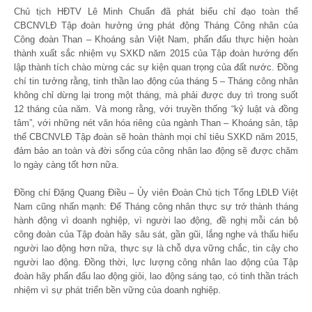
Chủ tịch HĐTV Lê Minh Chuẩn đã phát biểu chỉ đạo toàn thể
CBCNVLĐ Tập đoàn hưởng ứng phát động Tháng Công nhân của
Công đoàn Than – Khoáng sản Việt Nam, phấn đấu thực hiện hoàn
thành xuất sắc nhiệm vụ SXKD năm 2015 của Tập đoàn hướng đến
lập thành tích chào mừng các sự kiện quan trọng của đất nước. Đồng
chí tin tưởng rằng, tinh thần lao động của tháng 5 – Tháng công nhân
không chỉ dừng lại trong một tháng, mà phải được duy trì trong suốt
12 tháng của năm. Và mong rằng, với truyền thống “kỷ luật và đồng
tâm”, với những nét văn hóa riêng của ngành Than – Khoáng sản, tập
thể CBCNVLĐ Tập đoàn sẽ hoàn thành mọi chỉ tiêu SXKD năm 2015,
đảm bảo an toàn và đời sống của công nhân lao động sẽ được chăm
lo ngày càng tốt hơn nữa.
Đồng chí Đặng Quang Điều – Ủy viên Đoàn Chủ tịch Tổng LĐLĐ Việt
Nam cũng nhấn mạnh: Để Tháng công nhân thực sự trở thành tháng
hành động vì doanh nghiệp, vì người lao động, đề nghị mỗi cán bộ
công đoàn của Tập đoàn hãy sâu sát, gần gũi, lắng nghe và thấu hiểu
người lao động hơn nữa, thực sự là chỗ dựa vững chắc, tin cậy cho
người lao động. Đồng thời, lực lượng công nhân lao động của Tập
đoàn hãy phấn đấu lao động giỏi, lao động sáng tạo, có tinh thần trách
nhiệm vì sự phát triển bền vững của doanh nghiệp.