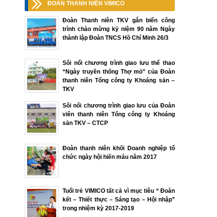
ĐOÀN THANH NIÊN VIMICO
Đoàn Thanh niên TKV gắn biển công
trình chào mừng kỷ niệm 90 năm Ngày
thành lập Đoàn TNCS Hồ Chí Minh 26/3
Sôi nổi chương trình giao lưu thể thao
“Ngày truyền thống Thợ mỏ” của Đoàn
thanh niên Tổng công ty Khoáng sản –
TKV
Sôi nổi chương trình giao lưu của Đoàn
viên thanh niên Tổng công ty Khoáng
sản TKV – CTCP
Đoàn thanh niên khối Doanh nghiệp tổ
chức ngày hội hiến máu năm 2017
Tuổi trẻ VIMICO tất cả vì mục tiêu “ Đoàn
kết – Thiết thực – Sáng tạo – Hội nhập”
trong nhiệm kỳ 2017-2019