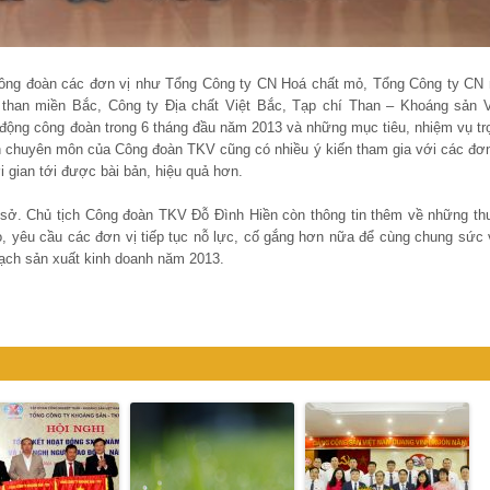
 công đoàn các đơn vị như Tổng Công ty CN Hoá chất mỏ, Tổng Công ty CN
than miền Bắc, Công ty Địa chất Việt Bắc, Tạp chí Than – Khoáng sản V
động công đoàn trong 6 tháng đầu năm 2013 và những mục tiêu, nhiệm vụ tr
an chuyên môn của Công đoàn TKV cũng có nhiều ý kiến tham gia với các đơn
i gian tới được bài bản, hiệu quả hơn.
ơ sở. Chủ tịch Công đoàn TKV Đỗ Đình Hiền còn thông tin thêm về những th
o, yêu cầu các đơn vị tiếp tục nỗ lực, cố gắng hơn nữa để cùng chung sức 
oạch sản xuất kinh doanh năm 2013.