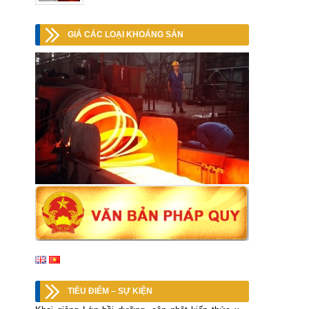
GIÁ CÁC LOẠI KHOÁNG SẢN
TIÊU ĐIỂM – SỰ KIỆN