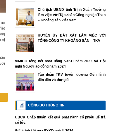
Chủ tịch UBND tỉnh Trịnh Xuân Trường
làm việc với Tập đoàn Công nghiệp Than
– Khoáng sản Việt Nam
 mỏ
iệt
ọng
HUYỆN ỦY BÁT XÁT LÀM VIỆC VỚI
 vị
TỔNG CÔNG TY KHOÁNG SẢN – TKV
uận
VIMICO tổng kết hoạt động SXKD năm 2023 và Hội
với
nghị Người lao động năm 2024
Tập đoàn TKV tuyên dương điển hình
tiên tiến và thợ giỏi
CÔNG BỐ THÔNG TIN
UBCK Chấp thuận kết quả phát hành cổ phiếu để trả
cổ tức
Giải trình kết qủa SXKD quý II. 2026