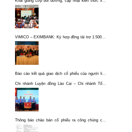
Khai giảng Lớp bồi dưỡng, cập nhật kiến thức xây
dựng Đảng năm 2021
VIMICO – EXIMBANK: Ký hợp đồng tài trợ 1.500 tỷ
đồng cho dự án “Đầu tư mở rộng nâng công suất khu
mỏ tuyển đồng Sin Quyền, Lào Cai”
Báo cáo kết quả giao dịch cổ phiếu của người liên
quan của người nội bộ
Chi nhánh Luyện đồng Lào Cai – Chi nhánh Tổng
công ty Khoáng sản – TKV tổ chức Đại hội Công
đoàn lần thứ V, nhiệm kỳ 2023-2028
Thông báo chào bán cổ phiếu ra công chúng của
Tổng công ty Khoáng sản TKV-CTCP tại Công ty Cổ
phần Kim loại màu Nghệ Tĩnh