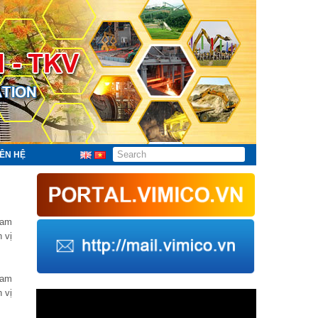
IÊN HỆ
ham
 vị
ham
 vị
Trình
chơi
Video