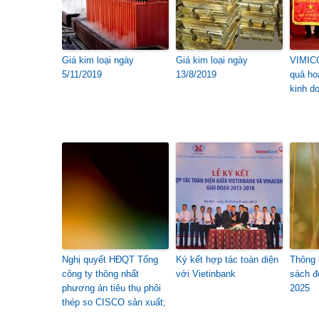
Giá kim loại ngày
Giá kim loại ngày
VIMICO
5/11/2019
13/8/2019
quả ho
kinh d
Nghị quyết HĐQT Tổng
Ký kết hợp tác toàn diện
Thông 
công ty thông nhất
với Vietinbank
sách đ
phương án tiêu thụ phôi
2025
thép so CISCO sản xuất;