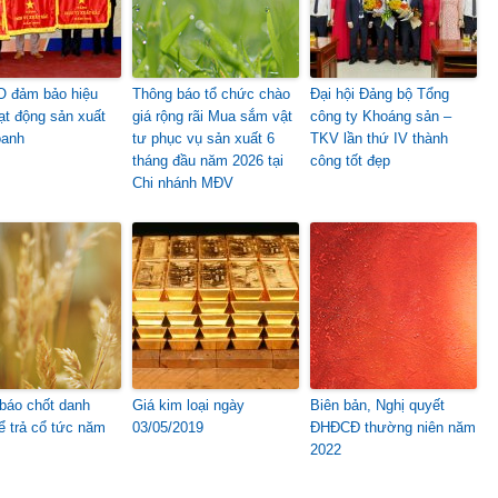
 đảm bảo hiệu
Thông báo tổ chức chào
Đại hội Đảng bộ Tổng
ạt động sản xuất
giá rộng rãi Mua sắm vật
công ty Khoáng sản –
oanh
tư phục vụ sản xuất 6
TKV lần thứ IV thành
tháng đầu năm 2026 tại
công tốt đẹp
Chi nhánh MĐV
báo chốt danh
Giá kim loại ngày
Biên bản, Nghị quyết
ể trả cổ tức năm
03/05/2019
ĐHĐCĐ thường niên năm
2022