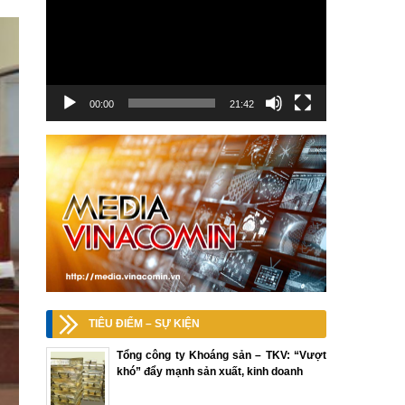
00:00
21:42
TIÊU ĐIỂM – SỰ KIỆN
Tổng công ty Khoáng sản – TKV: “Vượt
khó” đẩy mạnh sản xuất, kinh doanh