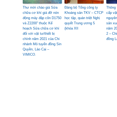
Thư mời chào giá Sửa
Đảng bộ Tổng công ty
Thông 
chữa cơ khí giá đỡ nón
Khoáng sản TKV – CTCP
cấp vậ
động máy đập côn D1750
học tập, quán triệt Nghị
nguyên
và Z2200” thuộc Kế
quyết Trung ương 5
sản xu
hoạch Sửa chữa cơ khí
(khóa XII
năm 20
đối với vật tư/thiết bị
2 – Ch
chính năm 2021 của Chi
đồng L
nhánh Mỏ tuyển đồng Sin
Quyền, Lào Cai –
VIMICO.