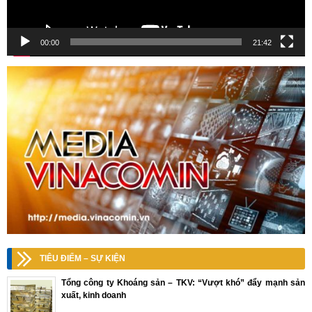
00:00
21:42
TIÊU ĐIỂM – SỰ KIỆN
Tổng công ty Khoáng sản – TKV: “Vượt khó” đẩy mạnh sản
xuất, kinh doanh