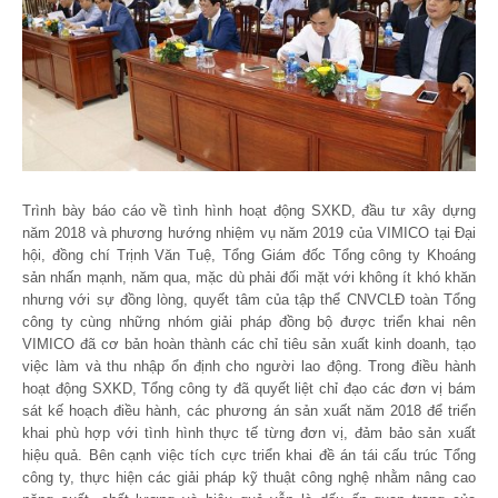
Trình bày báo cáo về tình hình hoạt động SXKD, đầu tư xây dựng
năm 2018 và phương hướng nhiệm vụ năm 2019 của VIMICO tại Đại
hội, đồng chí Trịnh Văn Tuệ, Tổng Giám đốc Tổng công ty Khoáng
sản nhấn mạnh, năm qua, mặc dù phải đối mặt với không ít khó khăn
nhưng với sự đồng lòng, quyết tâm của tập thể CNVCLĐ toàn Tổng
công ty cùng những nhóm giải pháp đồng bộ được triển khai nên
VIMICO đã cơ bản hoàn thành các chỉ tiêu sản xuất kinh doanh, tạo
việc làm và thu nhập ổn định cho người lao động. Trong điều hành
hoạt động SXKD, Tổng công ty đã quyết liệt chỉ đạo các đơn vị bám
sát kế hoạch điều hành, các phương án sản xuất năm 2018 để triển
khai phù hợp với tình hình thực tế từng đơn vị, đảm bảo sản xuất
hiệu quả. Bên cạnh việc tích cực triển khai đề án tái cấu trúc Tổng
công ty, thực hiện các giải pháp kỹ thuật công nghệ nhằm nâng cao