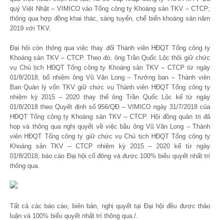
quý Việt Nhật – VIMICO vào Tổng công ty Khoáng sản TKV – CTCP;
thông qua hợp đồng khai thác, sàng tuyển, chế biến khoáng sản năm
2019 với TKV.
Đại hội còn thông qua việc thay đổi Thành viên HĐQT Tổng công ty
Khoáng sản TKV – CTCP. Theo đó, ông Trần Quốc Lộc thôi giữ chức
vụ Chủ tịch HĐQT Tổng công ty Khoáng sản TKV – CTCP từ ngày
01/8/2018, bổ nhiệm ông Vũ Văn Long – Trưởng ban – Thành viên
Ban Quản lý vốn TKV giữ chức vụ Thành viên HĐQT Tổng công ty
nhiệm kỳ 2015 – 2020 thay thế ông Trần Quốc Lộc kể từ ngày
01/8/2018 theo Quyết định số 956/QĐ – VIMICO ngày 31/7/2018 của
HĐQT Tổng công ty Khoáng sản TKV – CTCP. Hội đồng quản trị đã
họp và thông qua nghị quyết về việc bầu ông Vũ Văn Long – Thành
viên HĐQT Tổng công ty giữ chức vụ Chủ tịch HĐQT Tổng công ty
Khoáng sản TKV – CTCP nhiệm kỳ 2015 – 2020 kể từ ngày
01/8/2018, báo cáo Đại hội cổ đông và được 100% biểu quyết nhất trí
thông qua.
Tất cả các báo cáo, biên bản, nghị quyết tại Đại hội đều được thảo
luận và 100% biểu quyết nhất trí thông qua./.