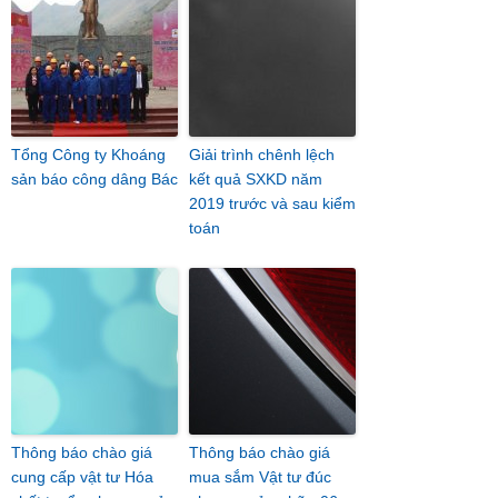
Tổng Công ty Khoáng
Giải trình chênh lệch
sản báo công dâng Bác
kết quả SXKD năm
2019 trước và sau kiểm
toán
Thông báo chào giá
Thông báo chào giá
cung cấp vật tư Hóa
mua sắm Vật tư đúc