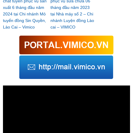
chất tuyển phục vụ sản
phục vụ sửa chữa 06
xuất 6 tháng đầu năm
tháng đầu năm 2023
2024 tại Chi nhánh Mỏ
tại Nhà máy số 2 – Chi
tuyển đồng Sin Quyền,
nhánh Luyện đồng Lào
Lào Cai – Vimico
cai – VIMICO
Trình
chơi
Video