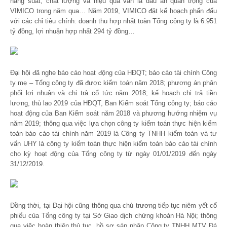
năng suất, chất lượng và hiệu quả vẫn là dấu ấn quan trọng của
VIMICO trong năm qua… Năm 2019, VIMICO đặt kế hoạch phấn đấu
với các chỉ tiêu chính: doanh thu hợp nhất toàn Tổng công ty là 6.951
tỷ đồng, lợi nhuận hợp nhất 294 tỷ đồng…
Đại hội đã nghe báo cáo hoạt động của HĐQT; báo cáo tài chính Công
ty mẹ – Tổng công ty đã được kiểm toán năm 2018; phương án phân
phối lợi nhuận và chi trả cổ tức năm 2018; kế hoạch chi trả tiền
lương, thù lao 2019 của HĐQT, Ban Kiểm soát Tổng công ty; báo cáo
hoạt động của Ban Kiểm soát năm 2018 và phương hướng nhiệm vụ
năm 2019; thông qua việc lựa chọn công ty kiểm toán thực hiện kiểm
toán báo cáo tài chính năm 2019 là Công ty TNHH kiểm toán và tư
vấn UHY là công ty kiểm toán thực hiện kiểm toán báo cáo tài chính
cho kỳ hoạt động của Tổng công ty từ ngày 01/01/2019 đến ngày
31/12/2019.
Đồng thời, tại Đại hội cũng thông qua chủ trương tiếp tục niêm yết cổ
phiếu của Tổng công ty tại Sở Giao dịch chứng khoán Hà Nội; thông
qua việc hoàn thiện thủ tục, hồ sơ sáp nhập Công ty TNHH MTV Đá