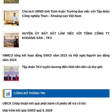
Chủ tịch UBND tỉnh Trịnh Xuân Trường làm việc với Tập đoàn
Công nghiệp Than – Khoáng sản Việt Nam
HUYỆN ỦY BÁT XÁT LÀM VIỆC VỚI TỔNG CÔNG TY
KHOÁNG SẢN – TKV
VIMICO tổng kết hoạt động SXKD năm 2023 và Hội nghị Người lao động
năm 2024
Tập đoàn TKV tuyên dương điển hình tiên tiến và thợ giỏi
CÔNG BỐ THÔNG TIN
UBCK Chấp thuận kết quả phát hành cổ phiếu để trả cổ tức
Giải trình kết qủa SXKD quý II. 2026