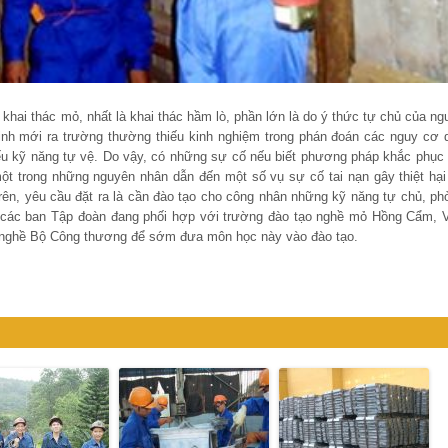
 khai thác mỏ, nhất là khai thác hầm lò, phần lớn là do ý thức tự chủ của ng
inh mới ra trường thường thiếu kinh nghiệm trong phán đoán các nguy cơ 
iếu kỹ năng tự vệ. Do vậy, có những sự cố nếu biết phương pháp khắc phục 
một trong những nguyên nhân dẫn đến một số vụ sự cố tai nạn gây thiệt hại
trên, yêu cầu đặt ra là cần đào tạo cho công nhân những kỹ năng tự chủ, ph
ện các ban Tập đoàn đang phối hợp với trường đào tạo nghề mỏ Hồng Cẩm, V
o nghề Bộ Công thương để sớm đưa môn học này vào đào tạo.