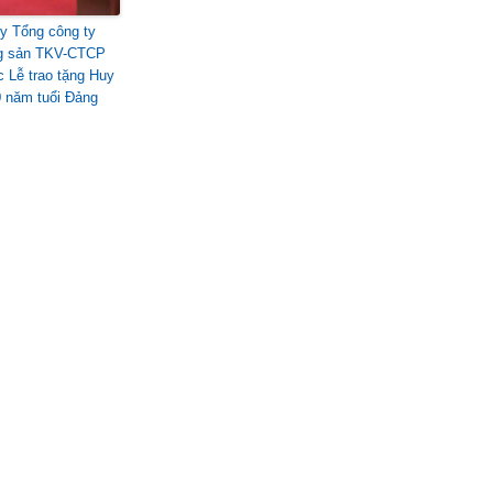
y Tổng công ty
g sản TKV-CTCP
c Lễ trao tặng Huy
0 năm tuổi Đảng