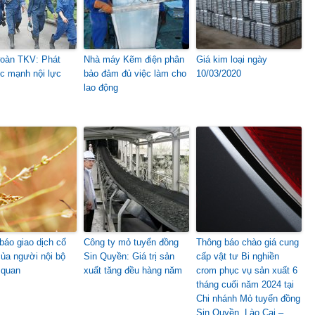
oàn TKV: Phát
Nhà máy Kẽm điện phân
Giá kim loại ngày
c mạnh nội lực
bảo đảm đủ việc làm cho
10/03/2020
lao động
báo giao dịch cổ
Công ty mỏ tuyển đồng
Thông báo chào giá cung
của người nội bộ
Sin Quyền: Giá trị sản
cấp vật tư Bi nghiền
 quan
xuất tăng đều hàng năm
crom phục vụ sản xuất 6
tháng cuối năm 2024 tại
Chi nhánh Mỏ tuyển đồng
Sin Quyền, Lào Cai –