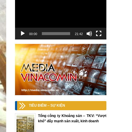
00:00
21:42
TIÊU ĐIỂM – SỰ KIỆN
Tổng công ty Khoáng sản – TKV: “Vượt
khó” đẩy mạnh sản xuất, kinh doanh