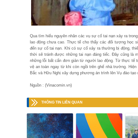
Qua tìm hiểu nguyên nhân các vụ sự cố tai nạn xảy ra trong
lao động chưa cao. Thực tế cho thấy các đối tượng học s
đến sự cố tai nạn. Khi có sự cố xảy ra thường bị động, th
thời sẽ tránh được những tai nạn đáng tiếc. Đây cũng là 
những lỗi bất cẩn đơn giản từ người lao động. Từ thực tế 
vệ an toàn ngay từ khi còn ngồi trên ghế nhà trường. Hi
Bắc và Hữu Nghị xây dựng phương án trình lên Vụ đào tạ
Nguồn : (Vinacomin.vn)
THÔNG TIN LIÊN QUAN