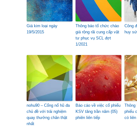
Giá kim loại ngày
Thông báo tổ chức chào
Công đ
19/5/2015
giá rộng rãi cung cấp vật
huy sứ
tư phục vụ SCL đợt
1/2021
nohu90 – Cổng nổ hũ đa
Báo cáo về việc cổ phiếu
Thông 
chủ đề với trải nghiệm
KSV tăng trần năm (05)
phiếu 
quay thưởng chân thật
phiên liên tiếp
có liên
nhất