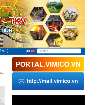
IÊN HỆ
lên
Trình
chơi
Video