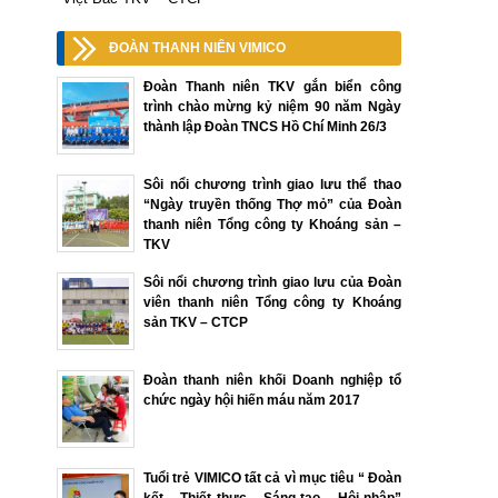
ĐOÀN THANH NIÊN VIMICO
Đoàn Thanh niên TKV gắn biển công
trình chào mừng kỷ niệm 90 năm Ngày
thành lập Đoàn TNCS Hồ Chí Minh 26/3
Sôi nổi chương trình giao lưu thể thao
“Ngày truyền thống Thợ mỏ” của Đoàn
thanh niên Tổng công ty Khoáng sản –
TKV
Sôi nổi chương trình giao lưu của Đoàn
viên thanh niên Tổng công ty Khoáng
sản TKV – CTCP
Đoàn thanh niên khối Doanh nghiệp tổ
chức ngày hội hiến máu năm 2017
Tuổi trẻ VIMICO tất cả vì mục tiêu “ Đoàn