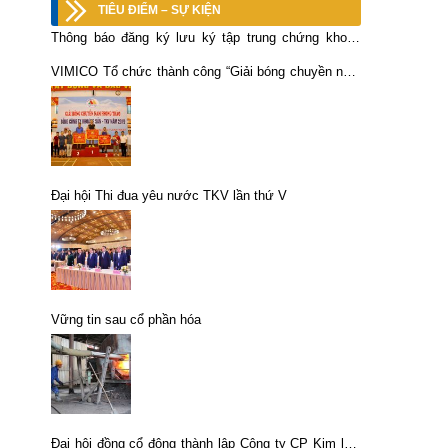
TIÊU ĐIỂM – SỰ KIỆN
Thông báo đăng ký lưu ký tập trung chứng khoán
KSV
VIMICO Tổ chức thành công “Giải bóng chuyền nam
phong trào năm 2019”
Đại hội Thi đua yêu nước TKV lần thứ V
Vững tin sau cổ phần hóa
Đại hội đồng cổ đông thành lập Công ty CP Kim loại