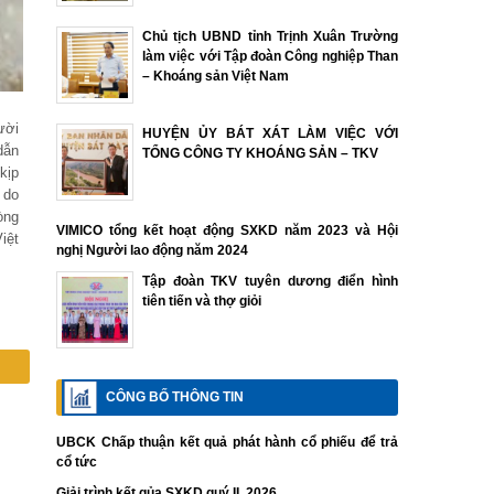
Chủ tịch UBND tỉnh Trịnh Xuân Trường
làm việc với Tập đoàn Công nghiệp Than
– Khoáng sản Việt Nam
ười
HUYỆN ỦY BÁT XÁT LÀM VIỆC VỚI
dẫn
TỔNG CÔNG TY KHOÁNG SẢN – TKV
kịp
 do
òng
VIMICO tổng kết hoạt động SXKD năm 2023 và Hội
iệt
nghị Người lao động năm 2024
Tập đoàn TKV tuyên dương điển hình
tiên tiến và thợ giỏi
CÔNG BỐ THÔNG TIN
UBCK Chấp thuận kết quả phát hành cổ phiếu để trả
cổ tức
Giải trình kết qủa SXKD quý II. 2026