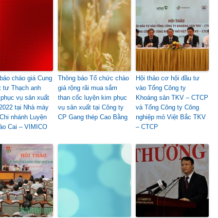
báo chào giá Cung
Thông báo Tổ chức chào
Hội thảo cơ hội đầu tư
t tư Thạch anh
giá rộng rãi mua sắm
vào Tổng Công ty
 phục vụ sản xuất
than cốc luyện kim phục
Khoáng sản TKV – CTCP
2022 tại Nhà máy
vụ sản xuất tại Công ty
và Tổng Công ty Công
 Chi nhánh Luyện
CP Gang thép Cao Bằng
nghiệp mỏ Việt Bắc TKV
ào Cai – VIMICO
– CTCP