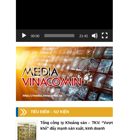
00:00
21:42
TIÊU ĐIỂM – SỰ KIỆN
Tổng công ty Khoáng sản – TKV: “Vượt
khó” đẩy mạnh sản xuất, kinh doanh