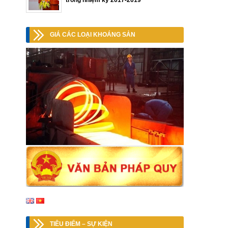
trong nhiệm kỳ 2017-2019
GIÁ CÁC LOẠI KHOÁNG SẢN
TIÊU ĐIỂM – SỰ KIỆN