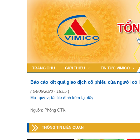
TRANG CHỦ
GIỚI THIỆU
TIN TỨC VIMICO
Báo cáo kết quả giao dịch cổ phiếu của người có 
( 04/05/2020 - 15:55
)
Mời quý vị tải file đính kèm tại đây
Nguồn: Phòng QTK
THÔNG TIN LIÊN QUAN