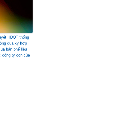
uyết HĐQT thống
hông qua ký hợp
ua bán phế liệu
c công ty con của