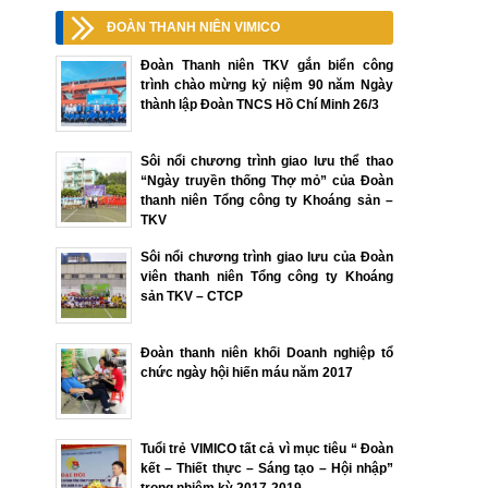
ĐOÀN THANH NIÊN VIMICO
Đoàn Thanh niên TKV gắn biển công
trình chào mừng kỷ niệm 90 năm Ngày
thành lập Đoàn TNCS Hồ Chí Minh 26/3
Sôi nổi chương trình giao lưu thể thao
“Ngày truyền thống Thợ mỏ” của Đoàn
thanh niên Tổng công ty Khoáng sản –
TKV
Sôi nổi chương trình giao lưu của Đoàn
viên thanh niên Tổng công ty Khoáng
sản TKV – CTCP
Đoàn thanh niên khối Doanh nghiệp tổ
chức ngày hội hiến máu năm 2017
Tuổi trẻ VIMICO tất cả vì mục tiêu “ Đoàn
kết – Thiết thực – Sáng tạo – Hội nhập”