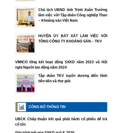
Chủ tịch UBND tỉnh Trịnh Xuân Trường
làm việc với Tập đoàn Công nghiệp Than
– Khoáng sản Việt Nam
HUYỆN ỦY BÁT XÁT LÀM VIỆC VỚI
TỔNG CÔNG TY KHOÁNG SẢN – TKV
VIMICO tổng kết hoạt động SXKD năm 2023 và Hội
nghị Người lao động năm 2024
Tập đoàn TKV tuyên dương điển hình
tiên tiến và thợ giỏi
CÔNG BỐ THÔNG TIN
UBCK Chấp thuận kết quả phát hành cổ phiếu để trả
cổ tức
Giải trình kết qủa SXKD quý II. 2026