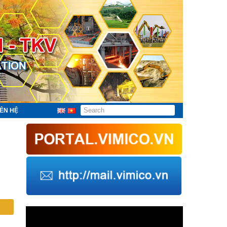
IÊN HỆ
Trình
chơi
Video