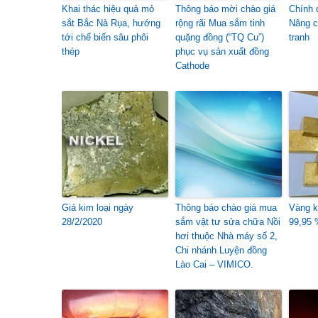
Khai thác hiệu quả mỏ
Thông báo mời chào giá
Chính 
sắt Bắc Nà Rụa, hướng
rộng rãi Mua sắm tinh
Nâng c
tới chế biến sâu phôi
quặng đồng (“TQ Cu”)
tranh
thép
phục vụ sản xuất đồng
Cathode
Giá kim loại ngày
Thông báo chào giá mua
Vàng k
28/2/2020
sắm vật tư sửa chữa Nồi
99,95 
hơi thuộc Nhà máy số 2,
Chi nhánh Luyện đồng
Lào Cai – VIMICO.