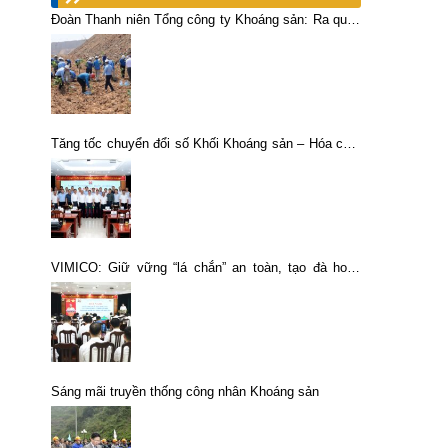
Đoàn Thanh niên Tổng công ty Khoáng sản: Ra quân
cải tạo, phục hồi môi trường bãi thải Bắc khu Tây
Tăng tốc chuyển đổi số Khối Khoáng sản – Hóa chất
TKV: Quyết tâm bứt phá trong giai đoạn nước rút
VIMICO: Giữ vững “lá chắn” an toàn, tạo đà hoàn
thành mục tiêu sản xuất kinh doanh năm 2026
Sáng mãi truyền thống công nhân Khoáng sản