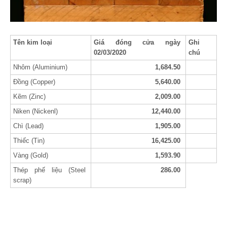
Tên kim loại
Giá đóng cửa ngày
Ghi
02/03/2020
chú
Nhôm (Aluminium)
1,684.50
Đồng (Copper)
5,640.00
Kẽm (Zinc)
2,009.00
Niken (Nickenl)
12,440.00
Chì (Lead)
1,905.00
Thiếc (Tin)
16,425.00
Vàng (Gold)
1,593.90
Thép phế liệu (Steel
286.00
scrap)