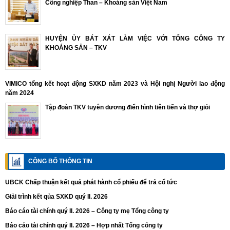
Công nghiệp Than – Khoáng sản Việt Nam
HUYỆN ỦY BÁT XÁT LÀM VIỆC VỚI TỔNG CÔNG TY
KHOÁNG SẢN – TKV
VIMICO tổng kết hoạt động SXKD năm 2023 và Hội nghị Người lao động
năm 2024
Tập đoàn TKV tuyên dương điển hình tiên tiến và thợ giỏi
CÔNG BỐ THÔNG TIN
UBCK Chấp thuận kết quả phát hành cổ phiếu để trả cổ tức
Giải trình kết qủa SXKD quý II. 2026
Báo cáo tài chính quý II. 2026 – Công ty mẹ Tổng công ty
Báo cáo tài chính quý II. 2026 – Hợp nhất Tổng công ty