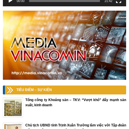
00:00
21:42
TIÊU ĐIỂM – SỰ KIỆN
Tổng công ty Khoáng sản – TKV: “Vượt khó” đẩy mạnh sản
xuất, kinh doanh
Chủ tịch UBND tỉnh Trịnh Xuân Trường làm việc với Tập đoàn