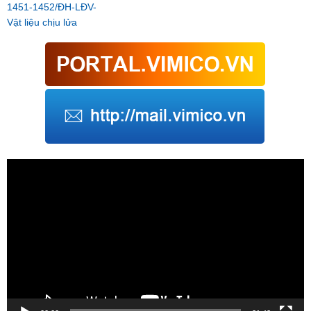
1451-1452/ĐH-LĐV-
Vật liệu chịu lửa
Trình
chơi
Video