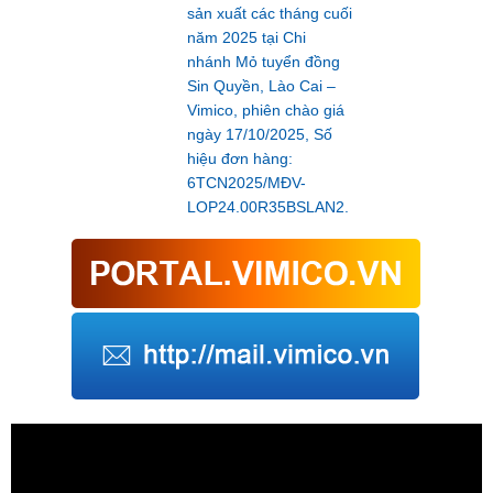
sản xuất các tháng cuối
năm 2025 tại Chi
nhánh Mỏ tuyển đồng
Sin Quyền, Lào Cai –
Vimico, phiên chào giá
ngày 17/10/2025, Số
hiệu đơn hàng:
6TCN2025/MĐV-
LOP24.00R35BSLAN2.
Trình
chơi
Video