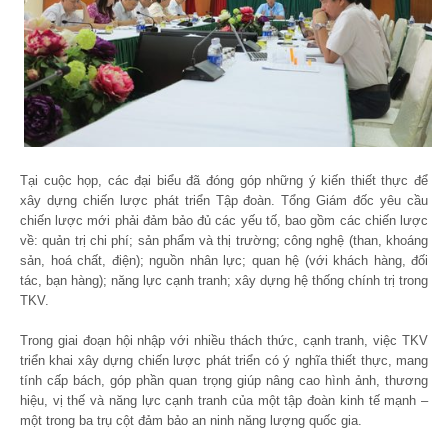
Tại cuộc họp, các đại biểu đã đóng góp những ý kiến thiết thực để
xây dựng chiến lược phát triển Tập đoàn. Tổng Giám đốc yêu cầu
chiến lược mới phải đảm bảo đủ các yếu tố, bao gồm các chiến lược
về: quản trị chi phí; sản phẩm và thị trường; công nghệ (than, khoáng
sản, hoá chất, điện); nguồn nhân lực; quan hệ (với khách hàng, đối
tác, bạn hàng); năng lực cạnh tranh; xây dựng hệ thống chính trị trong
TKV.
Trong giai đoạn hội nhập với nhiều thách thức, cạnh tranh, việc TKV
triển khai xây dựng chiến lược phát triển có ý nghĩa thiết thực, mang
tính cấp bách, góp phần quan trọng giúp nâng cao hình ảnh, thương
hiệu, vị thế và năng lực cạnh tranh của một tập đoàn kinh tế mạnh –
một trong ba trụ cột đảm bảo an ninh năng lượng quốc gia.