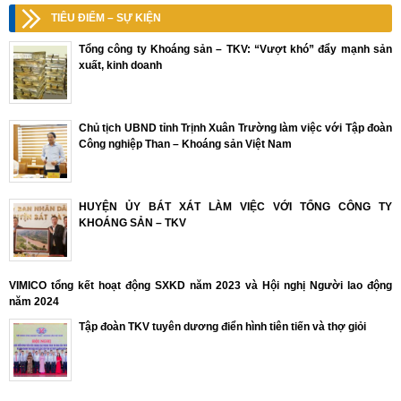
TIÊU ĐIỂM – SỰ KIỆN
Tổng công ty Khoáng sản – TKV: “Vượt khó” đẩy mạnh sản
xuất, kinh doanh
Chủ tịch UBND tỉnh Trịnh Xuân Trường làm việc với Tập đoàn
Công nghiệp Than – Khoáng sản Việt Nam
HUYỆN ỦY BÁT XÁT LÀM VIỆC VỚI TỔNG CÔNG TY
KHOÁNG SẢN – TKV
VIMICO tổng kết hoạt động SXKD năm 2023 và Hội nghị Người lao động
năm 2024
Tập đoàn TKV tuyên dương điển hình tiên tiến và thợ giỏi