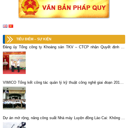
TIÊU ĐIỂM – SỰ KIỆN
Đảng ủy Tổng công ty Khoáng sản TKV – CTCP nhận Quyết định thí
điểm giao quyền cấp trên cơ sở của Đảng ủy Khối Doanh nghiệp Trung
ương
VIMICO Tổng kết công tác quản lý kỹ thuật công nghệ giai đoạn 2017 –
2021
Dự án mở rộng, nâng công suất Nhà máy Luyện đồng Lào Cai: Không để
lỗi hẹn