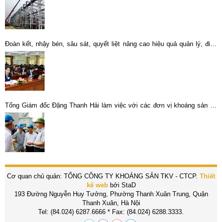
Đoàn kết, nhậy bén, sâu sát, quyết liệt nâng cao hiệu quả quản lý, điều
hành hoạt động sản xuất, kinh doanh toàn Tổng công ty .
Tổng Giám đốc Đặng Thanh Hải làm việc với các đơn vị khoáng sản tại
Cao Bằng
Cơ quan chủ quản: TỔNG CÔNG TY KHOÁNG SẢN TKV - CTCP.
Thiết
kế web
bởi StaD
193 Đường Nguyễn Huy Tưởng, Phường Thanh Xuân Trung, Quận
Thanh Xuân, Hà Nội
Tel: (84.024) 6287.6666 * Fax: (84.024) 6288.3333.