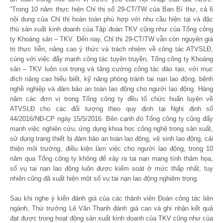
“Trong 10 năm thực hiện Chỉ thị số 29-CT/TW của Ban Bí thư, cả 6
nội dung của Chỉ thị hoàn toàn phù hợp với nhu cầu hiện tại và đặc
thù sản xuất kinh doanh của Tập đoàn TKV cũng như của Tổng công
ty Khoáng sản – TKV. Đến nay, Chỉ thị 29-CT/TW vẫn còn nguyên giá
trị thực tiễn, nâng cao ý thức và trách nhiệm về công tác ATVSLĐ,
cùng với việc đẩy mạnh công tác tuyên truyền, Tổng công ty Khoáng
sản – TKV luôn coi trọng và tăng cường công tác đào tạo, với mục
đích nâng cao hiểu biết, kỹ năng phòng tránh tai nạn lao động, bệnh
nghề nghiệp và đảm bảo an toàn lao động cho người lao động. Hàng
năm các đơn vị trong Tổng công ty đều tổ chức huấn luyện về
ATVSLĐ cho các đối tượng theo quy định tại Nghị định số
44/2016/NĐ-CP ngày 15/5/2016. Bên cạnh đó Tổng công ty cũng đẩy
mạnh việc nghiên cứu, ứng dụng khoa học công nghệ trong sản xuất,
sử dụng trang thiết bị đảm bảo an toàn lao động, vệ sinh lao động, cải
thiện môi trường, điều kiện làm việc cho người lao động, trong 10
năm qua Tổng công ty không để xảy ra tai nạn mang tính thảm họa,
số vụ tai nạn lao động luôn được kiểm soát ở mức thấp nhất, tuy
nhiên cũng đã xuất hiện một số vụ tai nạn lao động nghiêm trọng.
Sau khi nghe ý kiến đánh giá của các thành viên Đoàn công tác liên
ngành, Thứ trưởng Lê Văn Thanh đánh giá cao và ghi nhận kết quả
đạt được trong hoạt động sản xuất kinh doanh của TKV cũng như của