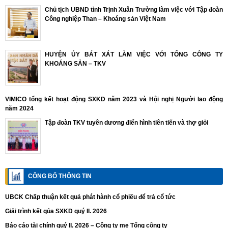
Chủ tịch UBND tỉnh Trịnh Xuân Trường làm việc với Tập đoàn
Công nghiệp Than – Khoáng sản Việt Nam
HUYỆN ỦY BÁT XÁT LÀM VIỆC VỚI TỔNG CÔNG TY
KHOÁNG SẢN – TKV
VIMICO tổng kết hoạt động SXKD năm 2023 và Hội nghị Người lao động
năm 2024
Tập đoàn TKV tuyên dương điển hình tiên tiến và thợ giỏi
CÔNG BỐ THÔNG TIN
UBCK Chấp thuận kết quả phát hành cổ phiếu để trả cổ tức
Giải trình kết qủa SXKD quý II. 2026
Báo cáo tài chính quý II. 2026 – Công ty mẹ Tổng công ty