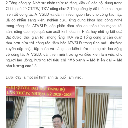
2 Tổng công ty. Nhờ sự nhận thức rõ ràng, đầy đủ các nội dung trong
Chỉ thị số 29-CT/TW, TKV cũng như 2 Tổng công ty đã triển khai thực
hiện tốt công tác ATVSLĐ và dành nhiều nguồn lực cho công tác này,
đã có nhiều sáng kiến, nghiên cứu, ứng dụng khoa học công nghệ
trong công tác ATVSLĐ, góp phần đảm bảo an toàn tính mạng, tài
sản, nâng cao hiệu quả sản xuất kinh doanh. Phát huy những kết quả
đạt được, thời gian tới, mong rằng TKV và 2 Tổng công ty cần quan
tâm hơn nữa tới công tác đảm bảo ATVSLĐ trong tình mới, thường
xuyên cập nhật, tập huấn và nâng cao kiến thức cho người lao động
về công tác ATVSLĐ, cải thiện môi trường và điều kiện làm việc cho
người lao động, hướng tới tiêu chí
“Mỏ xanh – Mỏ hiện đại – Mỏ
sản lượng cao”./.
Dưới đây là một số hình ảnh tại buổi làm việc.