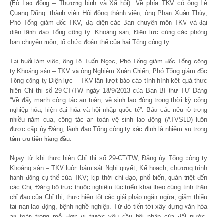
(Bộ Lao động – Thương binh và Xã hội). Về phía TKV có ông Lê
Quang Dũng, thành viên Hội đồng thành viên; ông Phan Xuân Thủy,
Phó Tổng giám đốc TKV, đại diện các Ban chuyên môn TKV và đại
diện lãnh đạo Tổng công ty: Khoáng sản, Điện lực cùng các phòng
ban chuyên môn, tổ chức đoàn thể của hai Tổng công ty.
Tại buổi làm việc, ông Lê Tuấn Ngọc, Phó Tổng giám đốc Tổng công
ty Khoáng sản – TKV và ông Nghiêm Xuân Chiến, Phó Tổng giám đốc
Tổng công ty Điện lực – TKV lần lượt báo cáo tình hình kết quả thực
hiện Chỉ thị số 29-CT/TW ngày 18/9/2013 của Ban Bí thư TƯ Đảng
“Về đẩy mạnh công tác an toàn, vệ sinh lao động trong thời kỳ công
nghiệp hóa, hiện đại hóa và hội nhập quốc tế”. Báo cáo nêu rõ trong
nhiều năm qua, công tác an toàn vệ sinh lao động (ATVSLĐ) luôn
được cấp ủy Đảng, lãnh đạo Tổng công ty xác định là nhiệm vụ trọng
tâm ưu tiên hàng đầu.
Ngay từ khi thực hiện Chỉ thị số 29-CT/TW, Đảng ủy Tổng công ty
Khoáng sản – TKV luôn bám sát Nghị quyết, Kế hoạch, chương trình
hành động cụ thể của TKV; kịp thời chỉ đạo, phổ biến, quán triệt đến
các Chi, Đảng bộ trực thuộc nghiêm túc triển khai theo đúng tinh thần
chỉ đạo của Chỉ thị; thực hiện tốt các giải pháp ngăn ngừa, giảm thiểu
tai nạn lao động, bệnh nghề nghiệp. Từ đó tiến tới xây dựng văn hóa
an toàn trong mỗi đơn vị trước yêu cầu hội nhập của đất nước.