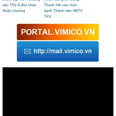
sản TKV & đón nhận
Thanh Hải vào chức
Huân chương
danh Thành viên HĐTV
TKV
Trình
chơi
Video