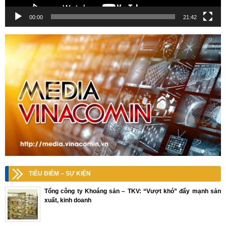
00:00
21:42
TIÊU ĐIỂM – SỰ KIỆN
Tổng công ty Khoáng sản – TKV: “Vượt khó” đẩy mạnh sản
xuất, kinh doanh