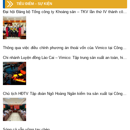
TIÊU ĐIỂM – SỰ KIỆN
Đại hội Đảng bộ Tổng công ty Khoáng sản – TKV lần thứ IV thành công
tốt đẹp
Thông qua việc điều chỉnh phương án thoái vốn của Vimico tại Công ty
Cổ phần KLM Nghệ Tĩnh
Chi nhánh Luyện đồng Lào Cai – Vimico: Tập trung sản xuất an toàn, hiệu
quả ngay từ những tháng đầu, quý đầu năm 2023
Chủ tịch HĐTV Tập đoàn Ngô Hoàng Ngân kiểm tra sản xuất tại Công ty
CP Gang thép Cao Bằng
Sóng cả vẫn vững tay chèo