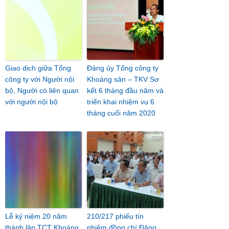
Giao dịch giữa Tổng
Đảng ủy Tổng công ty
công ty với Người nội
Khoáng sản – TKV Sơ
bộ, Người có liên quan
kết 6 tháng đầu năm và
với người nội bộ
triển khai nhiệm vụ 6
tháng cuối năm 2020
Lễ kỷ niệm 20 năm
210/217 phiếu tín
thành lập TCT Khoáng
nhiệm đồng chí Đặng