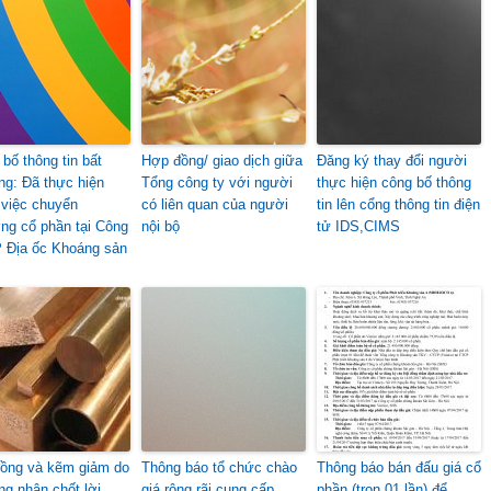
bố thông tin bất
Hợp đồng/ giao dịch giữa
Đăng ký thay đổi người
ng: Đã thực hiện
Tổng công ty với người
thực hiện công bố thông
 việc chuyển
có liên quan của người
tin lên cổng thông tin điện
ng cổ phần tại Công
nội bộ
tử IDS,CIMS
P Địa ốc Khoáng sản
đồng và kẽm giảm do
Thông báo tổ chức chào
Thông báo bán đấu giá cổ
g nhân chốt lời
giá rộng rãi cung cấp
phần (trọn 01 lần) để