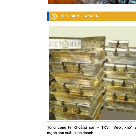
TIÊU ĐIỂM – SỰ KIỆN
Tổng công ty Khoáng sản – TKV: “Vượt khó” 
mạnh sản xuất, kinh doanh