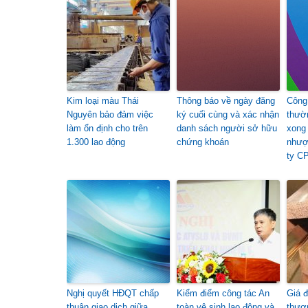
Kim loại màu Thái
Thông báo về ngày đăng
Công 
Nguyên bảo đảm việc
ký cuối cùng và xác nhận
thườ
làm ổn định cho trên
danh sách người sở hữu
xong
1.300 lao động
chứng khoán
nhượ
ty C
Nghị quyết HĐQT chấp
Kiểm điểm công tác An
Giá 
thuận giao dịch giữa
toàn vệ sinh lao động và
thươn