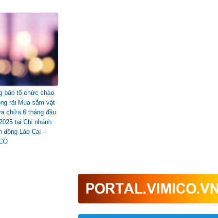
g báo tổ chức chào
ộng rãi Mua sắm vật
ửa chữa 6 tháng đầu
2025 tại Chi nhánh
n đồng Lào Cai –
ICO