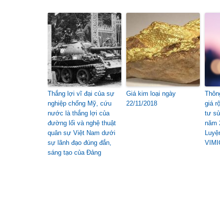
Thắng lợi vĩ đại của sự
Giá kim loại ngày
Thôn
nghiệp chống Mỹ, cứu
22/11/2018
giá r
nước là thắng lợi của
tư s
đường lối và nghệ thuật
năm 
quân sự Việt Nam dưới
Luyệ
sự lãnh đạo đúng đắn,
VIM
sáng tạo của Đảng