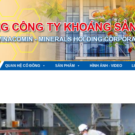
QUAN HỆ CỔ ĐÔNG
SẢN PHẨM
HÌNH ẢNH - VIDEO
L