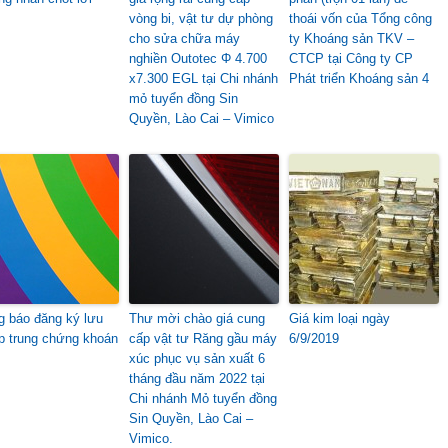
vòng bi, vật tư dự phòng
thoái vốn của Tổng công
cho sửa chữa máy
ty Khoáng sản TKV –
nghiền Outotec Φ 4.700
CTCP tại Công ty CP
x7.300 EGL tại Chi nhánh
Phát triển Khoáng sản 4
mỏ tuyển đồng Sin
Quyền, Lào Cai – Vimico
g báo đăng ký lưu
Thư mời chào giá cung
Giá kim loại ngày
ập trung chứng khoán
cấp vật tư Răng gầu máy
6/9/2019
xúc phục vụ sản xuất 6
tháng đầu năm 2022 tại
Chi nhánh Mỏ tuyển đồng
Sin Quyền, Lào Cai –
Vimico.