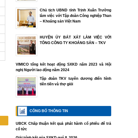
Chủ tịch UBND tỉnh Trịnh Xuân Trường
làm việc với Tập đoàn Công nghiệp Than
– Khoáng sản Việt Nam
HUYỆN ỦY BÁT XÁT LÀM VIỆC VỚI
TỔNG CÔNG TY KHOÁNG SẢN – TKV
VIMICO tổng kết hoạt động SXKD năm 2023 và Hội
nghị Người lao động năm 2024
Tập đoàn TKV tuyên dương điển hình
tiên tiến và thợ giỏi
CÔNG BỐ THÔNG TIN
UBCK Chấp thuận kết quả phát hành cổ phiếu để trả
cổ tức
Giải trình kết qủa SXKD quý II. 2026