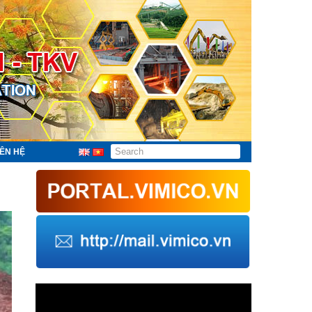
IÊN HỆ
Trình
chơi
Video