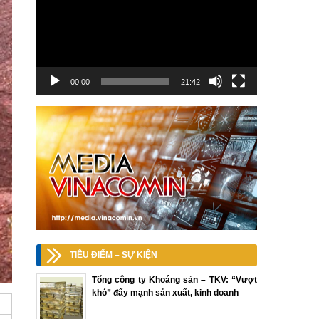
00:00
21:42
TIÊU ĐIỂM – SỰ KIỆN
Tổng công ty Khoáng sản – TKV: “Vượt
khó” đẩy mạnh sản xuất, kinh doanh