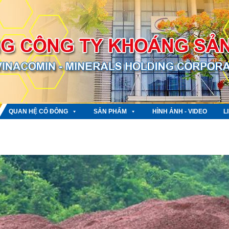
QUAN HỆ CỔ ĐÔNG
SẢN PHẨM
HÌNH ẢNH - VIDEO
L