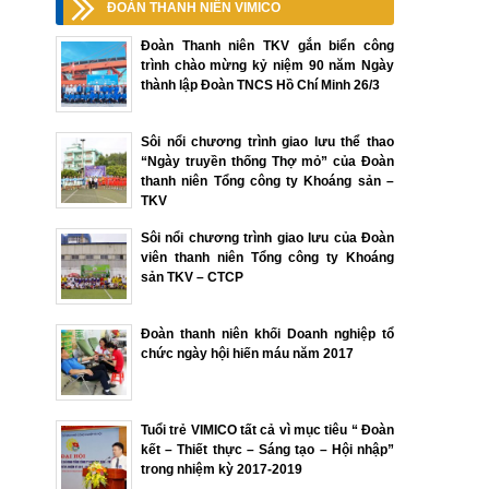
ĐOÀN THANH NIÊN VIMICO
Đoàn Thanh niên TKV gắn biển công
trình chào mừng kỷ niệm 90 năm Ngày
thành lập Đoàn TNCS Hồ Chí Minh 26/3
Sôi nổi chương trình giao lưu thể thao
“Ngày truyền thống Thợ mỏ” của Đoàn
thanh niên Tổng công ty Khoáng sản –
TKV
Sôi nổi chương trình giao lưu của Đoàn
viên thanh niên Tổng công ty Khoáng
sản TKV – CTCP
Đoàn thanh niên khối Doanh nghiệp tổ
chức ngày hội hiến máu năm 2017
Tuổi trẻ VIMICO tất cả vì mục tiêu “ Đoàn
kết – Thiết thực – Sáng tạo – Hội nhập”
trong nhiệm kỳ 2017-2019