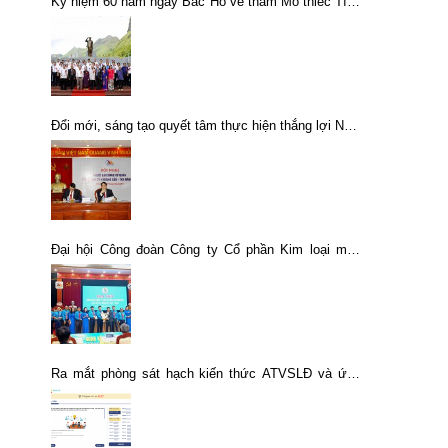
Kỷ niệm 60 năm ngày Bác Hồ về thăm Mỏ thiếc Tĩnh
Túc
Đổi mới, sáng tạo quyết tâm thực hiện thắng lợi Nghị
quyết Hội nghị người lao động cơ quan Tổng công ty
năm 2018
Đại hội Công đoàn Công ty Cổ phần Kim loại màu
Thái Nguyên lần thứ XII, nhiệm kỳ 2023-2028
Ra mắt phòng sát hạch kiến thức ATVSLĐ và ứng
dụng tự ôn tập ATVSLĐ trên điện thoại thông minh