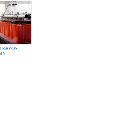
m loại ngày
019