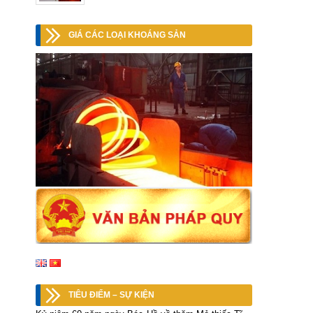
GIÁ CÁC LOẠI KHOÁNG SẢN
TIÊU ĐIỂM – SỰ KIỆN