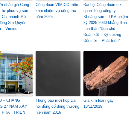
i chào giá Cung
Công đoàn VIMICO triển
Đại hội Công đoàn cơ
t tư phục vụ sản
khai nhiệm vụ công tác
quan Tổng công ty
ại Chi nhánh Mỏ
năm 2025
Khoáng sản – TKV nhiệm
đồng Sin Quyền,
kỳ 2025-2030 khẳng định
i – Vimico.
tinh thần “Dân chủ –
Đoàn kết – Kỷ cương –
Đổi mới – Phát triển”
O – CHẶNG
Thông báo mời họp Đại
Giá kim loại ngày
G 27 NĂM XÂY
hội đồng cổ đông thương
13/11/2019
 PHÁT TRIỂN
niên năm 2016