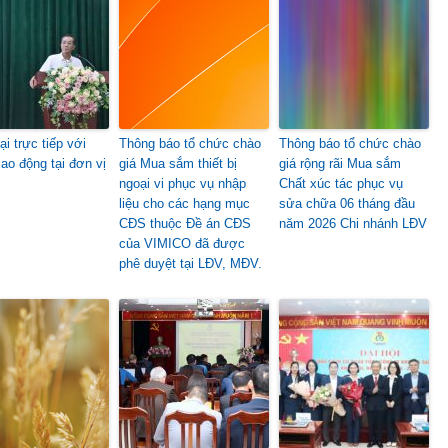
ại trực tiếp với
Thông báo tổ chức chào
Thông báo tổ chức chào
lao động tại đơn vị
giá Mua sắm thiết bị
giá rộng rãi Mua sắm
ngoại vi phục vụ nhập
Chất xúc tác phục vụ
liệu cho các hạng mục
sửa chữa 06 tháng đầu
CĐS thuộc Đề án CĐS
năm 2026 Chi nhánh LĐV
của VIMICO đã được
phê duyệt tại LĐV, MĐV.