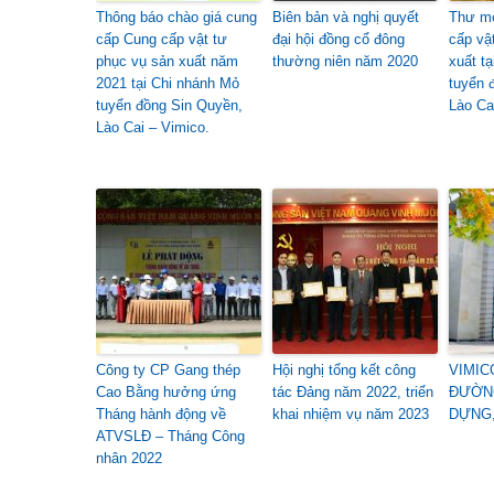
Thông báo chào giá cung
Biên bản và nghị quyết
Thư mờ
cấp Cung cấp vật tư
đại hội đồng cổ đông
cấp vậ
phục vụ sản xuất năm
thường niên năm 2020
xuất t
2021 tại Chi nhánh Mỏ
tuyển 
tuyển đồng Sin Quyền,
Lào Ca
Lào Cai – Vimico.
Công ty CP Gang thép
Hội nghị tổng kết công
VIMIC
Cao Bằng hưởng ứng
tác Đảng năm 2022, triển
ĐƯỜN
Tháng hành động về
khai nhiệm vụ năm 2023
DỰNG,
ATVSLĐ – Tháng Công
nhân 2022