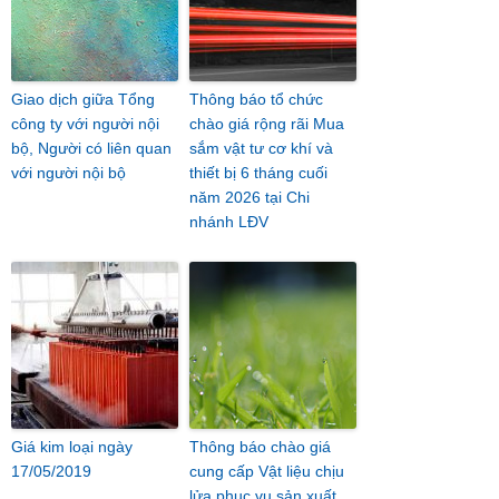
Giao dịch giữa Tổng
Thông báo tổ chức
công ty với người nội
chào giá rộng rãi Mua
bộ, Người có liên quan
sắm vật tư cơ khí và
với người nội bộ
thiết bị 6 tháng cuối
năm 2026 tại Chi
nhánh LĐV
Giá kim loại ngày
Thông báo chào giá
17/05/2019
cung cấp Vật liệu chịu
lửa phục vụ sản xuất