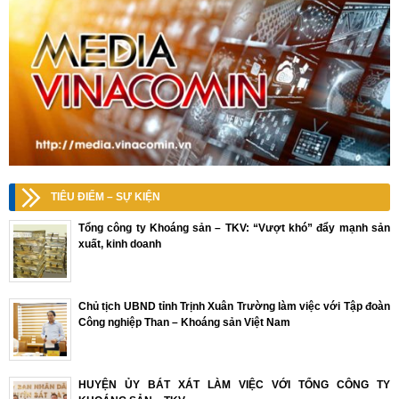
TIÊU ĐIỂM – SỰ KIỆN
Tổng công ty Khoáng sản – TKV: “Vượt khó” đẩy mạnh sản
xuất, kinh doanh
Chủ tịch UBND tỉnh Trịnh Xuân Trường làm việc với Tập đoàn
Công nghiệp Than – Khoáng sản Việt Nam
HUYỆN ỦY BÁT XÁT LÀM VIỆC VỚI TỔNG CÔNG TY