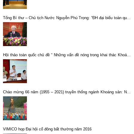
Tổng Bí thư – Chủ tịch Nước Nguyễn Phú Trọng: “ĐH đại biểu toàn quốc
lần thứ XIII của Đảng ta đã thành công rất tốt đẹp”
Hội thảo toàn quốc chủ đề “ Những vấn đề nóng trong khai thác Khoáng
sản ở Việt Nam hiện nay, giải pháp khắc phục”
Chào mừng 66 năm (1955 – 2021) truyền thống ngành Khoáng sản: Nêu
cao truyền thống, VIMICO vượt khó đi lên
VIMICO họp Đại hội cổ đông bất thường năm 2016