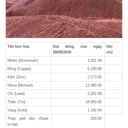
Tên kim loại
Giá đóng cửa ngày
Ghi
28/09/2018
chú
Nhôm (Aluminium)
2,011.50
Đồng (Copper)
6,180.00
Kẽm (Zinc)
2,573.00
Niken (Nickenl)
12,480.00
Chì (Lead)
2,002.00
Thiếc (Tin)
18,950.00
Vàng (Gold)
1,192.40
Thép phế liệu (Steel
310.00
scrap)