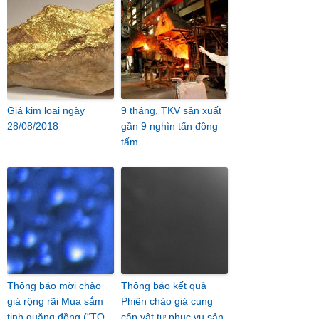
Giá kim loại ngày
9 tháng, TKV sản xuất
28/08/2018
gần 9 nghìn tấn đồng
tấm
Thông báo mời chào
Thông báo kết quả
giá rộng rãi Mua sắm
Phiên chào giá cung
tinh quặng đồng (“TQ
cấp vật tư phục vụ sản