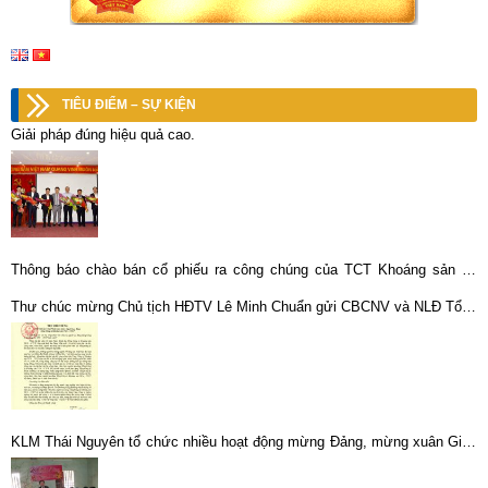
TIÊU ĐIỂM – SỰ KIỆN
Giải pháp đúng hiệu quả cao.
Thông báo chào bán cổ phiếu ra công chúng của TCT Khoáng sản tại
công ty CP KLM Nghệ Tĩnh
Thư chúc mừng Chủ tịch HĐTV Lê Minh Chuẩn gửi CBCNV và NLĐ Tổng
công ty Khoáng sản TKV – CTCP
KLM Thái Nguyên tổ chức nhiều hoạt động mừng Đảng, mừng xuân Giáp
Ngọ 2014