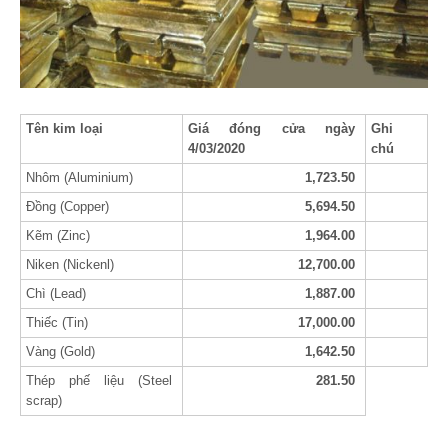
Tên kim loại
Giá đóng cửa ngày
Ghi
4/03/2020
chú
Nhôm (Aluminium)
1,723.50
Đồng (Copper)
5,694.50
Kẽm (Zinc)
1,964.00
Niken (Nickenl)
12,700.00
Chì (Lead)
1,887.00
Thiếc (Tin)
17,000.00
Vàng (Gold)
1,642.50
Thép phế liệu (Steel
281.50
scrap)