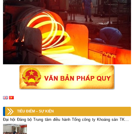
TIÊU ĐIỂM – SỰ KIỆN
Đại hội Đảng bộ Trung tâm điều hành Tổng công ty Khoáng sản TKV –
CTCP Lần thứ I thành công tốt đẹp