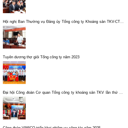
Hội nghị Ban Thường vụ Đảng ủy Tổng công ty Khoáng sản TKV-CTCP
với các tổ chức đoàn thể, chính trị – xã hội: Tăng cường phối hợp, phát
huy sức mạnh tập thể
Tuyên dương thợ giỏi Tổng công ty năm 2023
Đại hội Công đoàn Cơ quan Tổng công ty khoáng sản TKV lần thứ VII,
nhiệm kỳ 2023 – 2028.
Công đoàn VIMICO triển khai nhiệm vụ công tác năm 2025