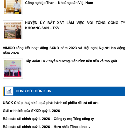
Công nghiệp Than – Khoáng sản Việt Nam
HUYỆN ỦY BÁT XÁT LÀM VIỆC VỚI TỔNG CÔNG TY
KHOÁNG SẢN – TKV
VIMICO tổng kết hoạt động SXKD năm 2023 và Hội nghị Người lao động
năm 2024
Tập đoàn TKV tuyên dương điển hình tiên tiến và thợ giỏi
CÔNG BỐ THÔNG TIN
UBCK Chấp thuận kết quả phát hành cổ phiếu để trả cổ tức
Giải trình kết qủa SXKD quý II. 2026
Báo cáo tài chính quý II. 2026 – Công ty mẹ Tổng công ty
Báo cáo tài chính quý II. 2026 – Hợp nhất Tổng công ty