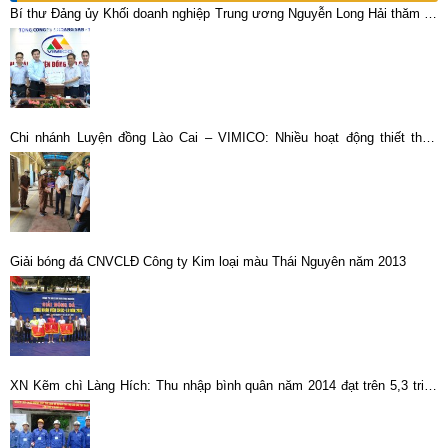
Bí thư Đảng ủy Khối doanh nghiệp Trung ương Nguyễn Long Hải thăm và
làm việc tại Chi nhánh Luyện đồng Lào Cai -Vimico
Chi nhánh Luyện đồng Lào Cai – VIMICO: Nhiều hoạt động thiết thực
trong tháng công nhân 2021
Giải bóng đá CNVCLĐ Công ty Kim loại màu Thái Nguyên năm 2013
XN Kẽm chì Làng Hích: Thu nhập bình quân năm 2014 đạt trên 5,3 triệu
đồng/người/tháng