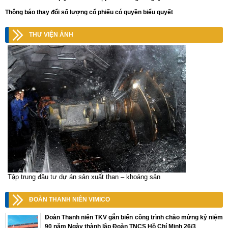
Thông báo thay đổi số lượng cổ phiếu có quyền biểu quyết
THƯ VIỆN ẢNH
Tập trung đầu tư dự án sản xuất than – khoáng sản
ĐOÀN THANH NIÊN VIMICO
Đoàn Thanh niên TKV gắn biển công trình chào mừng kỷ niệm
90 năm Ngày thành lập Đoàn TNCS Hồ Chí Minh 26/3