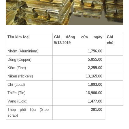
Tên kim loại
Giá đóng cửa ngày
Ghi
5/12/2019
chú
Nhôm (Aluminium)
1,756.00
Đồng (Copper)
5,855.00
Kẽm (Zinc)
2,255.00
Niken (Nickenl)
13,165.00
Chì (Lead)
1,893.00
Thiếc (Tin)
16,900.00
Vàng (Gold)
1,477.80
Thép phế liệu (Steel
281.00
scrap)