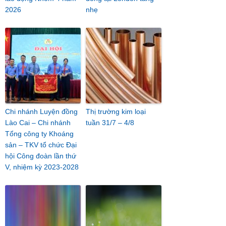
2026
nhẹ
Chi nhánh Luyện đồng
Thị trường kim loại
Lào Cai – Chi nhánh
tuần 31/7 – 4/8
Tổng công ty Khoáng
sản – TKV tổ chức Đại
hội Công đoàn lần thứ
V, nhiệm kỳ 2023-2028