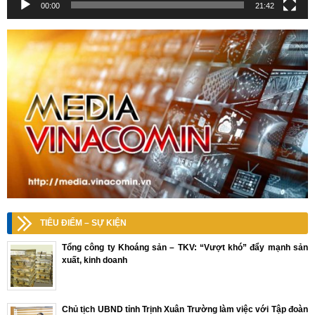
00:00
21:42
TIÊU ĐIỂM – SỰ KIỆN
Tổng công ty Khoáng sản – TKV: “Vượt khó” đẩy mạnh sản
xuất, kinh doanh
Chủ tịch UBND tỉnh Trịnh Xuân Trường làm việc với Tập đoàn