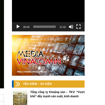
00:00
21:42
TIÊU ĐIỂM – SỰ KIỆN
Tổng công ty Khoáng sản – TKV: “Vượt
khó” đẩy mạnh sản xuất, kinh doanh