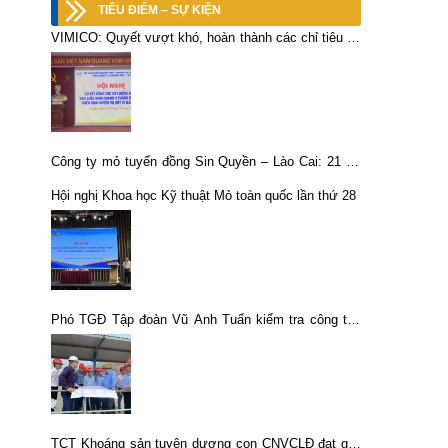
TIÊU ĐIỂM – SỰ KIỆN
VIMICO: Quyết vượt khó, hoàn thành các chỉ tiêu kế
hoạch Quí IV và cả năm 2021
Công ty mỏ tuyển đồng Sin Quyền – Lào Cai: 21 thí
sinh tham gia Hội thi chọn thợ giỏi cấp Công ty
Hội nghị Khoa học Kỹ thuật Mỏ toàn quốc lần thứ 28
Phó TGĐ Tập đoàn Vũ Anh Tuấn kiểm tra công tác
PCTT và môi trường các đơn vị sản xuất khoáng
sản tại Lào Cai
TCT Khoáng sản tuyên dương con CNVCLĐ đạt giải