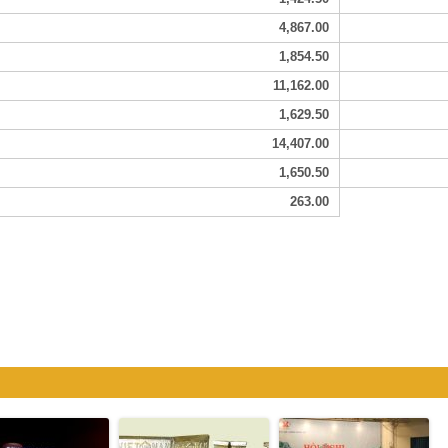
4,867.00
1,854.50
11,162.00
1,629.50
14,407.00
1,650.50
263.00