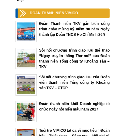
ĐOÀN THANH NIÊN VIMICO
Đoàn Thanh niên TKV gắn biển công
trình chào mừng kỷ niệm 90 năm Ngày
thành lập Đoàn TNCS Hồ Chí Minh 26/3
Sôi nổi chương trình giao lưu thể thao
“Ngày truyền thống Thợ mỏ” của Đoàn
thanh niên Tổng công ty Khoáng sản –
TKV
Sôi nổi chương trình giao lưu của Đoàn
viên thanh niên Tổng công ty Khoáng
sản TKV – CTCP
Đoàn thanh niên khối Doanh nghiệp tổ
chức ngày hội hiến máu năm 2017
Tuổi trẻ VIMICO tất cả vì mục tiêu “ Đoàn