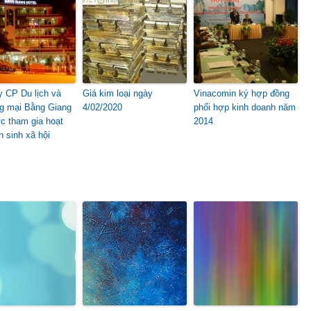
y CP Du lịch và
Giá kim loại ngày
Vinacomin ký hợp đồng
g mại Bằng Giang
4/02/2020
phối hợp kinh doanh năm
ực tham gia hoạt
2014
n sinh xã hội