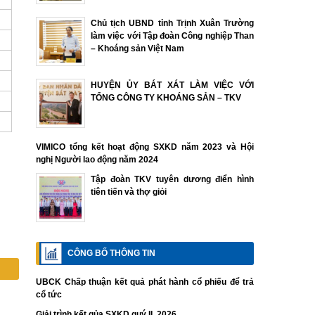
Chủ tịch UBND tỉnh Trịnh Xuân Trường
làm việc với Tập đoàn Công nghiệp Than
– Khoáng sản Việt Nam
HUYỆN ỦY BÁT XÁT LÀM VIỆC VỚI
TỔNG CÔNG TY KHOÁNG SẢN – TKV
VIMICO tổng kết hoạt động SXKD năm 2023 và Hội
nghị Người lao động năm 2024
Tập đoàn TKV tuyên dương điển hình
tiên tiến và thợ giỏi
CÔNG BỐ THÔNG TIN
UBCK Chấp thuận kết quả phát hành cổ phiếu để trả
cổ tức
Giải trình kết qủa SXKD quý II. 2026