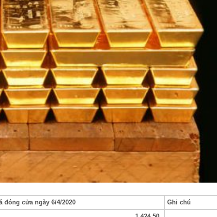
á đóng cửa ngày 6/4/2020
Ghi chú
1,424.50