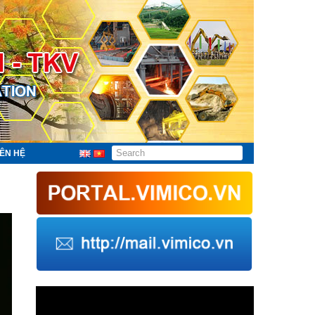
IÊN HỆ
Trình
chơi
Video