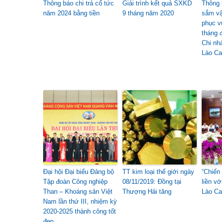
Thông báo chi trả cổ tức
Giải trình kết quả SXKD
Thông 
năm 2024 bằng tiền
9 tháng năm 2020
sắm vậ
phục v
tháng 
Chi nh
Lào Ca
Đại hội Đại biểu Đảng bộ
TT kim loại thế giới ngày
“Chiến
Tập đoàn Công nghiệp
08/11/2019: Đồng tại
liền v
Than – Khoáng sản Việt
Thượng Hải tăng
Lào Ca
Nam lần thứ III, nhiệm kỳ
2020-2025 thành công tốt
đẹp