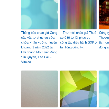
Thông báo chào giá Cung
– Thư mời chào giá Thuê
Công t
cấp vật tư phục vụ sửa
xe ô tô tự lái phục vụ
Thươn
chữa Phân xưởng Tuyển
công tác điều hành SXKD
tích c
khoáng 1 năm 2022 tại
tại Tổng công ty.
động a
Chi nhánh Mỏ tuyển đồng
Sin Quyền, Lào Cai –
Vimico