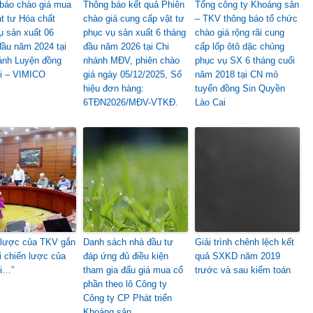
báo chào giá mua
Thông báo kết quả Phiên
Tổng công ty Khoáng sản
t tư Hóa chất
chào giá cung cấp vật tư
– TKV thông báo tổ chức
ụ sản xuất 06
phục vụ sản xuất 6 tháng
chào giá rộng rãi cung
đầu năm 2024 tại
đầu năm 2026 tại Chi
cấp lốp ôtô dặc chủng
ánh Luyện đồng
nhánh MĐV, phiên chào
phục vụ SX 6 tháng cuối
i – VIMICO
giá ngày 05/12/2025, Số
năm 2018 tại CN mỏ
hiệu đơn hàng:
tuyển đồng Sin Quyền
6TĐN2026/MĐV-VTKĐ.
Lào Cai
 lược của TKV gắn
Danh sách nhà đầu tư
Giải trình chênh lệch kết
ới chiến lược của
đáp ứng đủ điều kiện
quả SXKD năm 2019
i…”
tham gia đấu giá mua cổ
trước và sau kiểm toán
phần theo lô Công ty
Công ty CP Phát triển
Khoáng sản