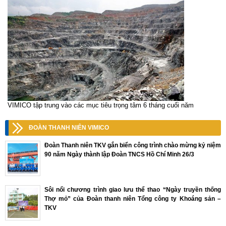
VIMICO tập trung vào các mục tiêu trọng tâm 6 tháng cuối năm
ĐOÀN THANH NIÊN VIMICO
Đoàn Thanh niên TKV gắn biển công trình chào mừng kỷ niệm
90 năm Ngày thành lập Đoàn TNCS Hồ Chí Minh 26/3
Sôi nổi chương trình giao lưu thể thao “Ngày truyền thống
Thợ mỏ” của Đoàn thanh niên Tổng công ty Khoáng sản –
TKV