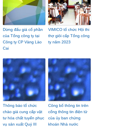
Dừng đấu giá cổ phần
VIMICO tổ chức Hội thi
của Tổng công ty tại
thợ giỏi cấp Tổng công
Công ty CP Vàng Lào
ty năm 2023
Cai
Thông báo tổ chức
Công bố thông tin trên
chào giá cung cấp vật
cổng thông tin điện tử
tư hóa chất tuyển phục
của ủy ban chứng
vụ sản xuất Quý III
khoán Nhà nước