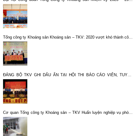
thành công tốt đẹp
Tổng công ty Khoáng sản Khoáng sản – TKV: 2020 vượt khó thành công
để vững bước vào năm 2021
ĐẢNG BỘ TKV GHI DẤU ẤN TẠI HỘI THI BÁO CÁO VIÊN, TUYÊN
TRUYỀN VIÊN GIỎI ĐẢNG BỘ BỘ TÀI CHÍNH NĂM 2026
Cơ quan Tổng công ty Khoáng sản – TKV Huấn luyện nghiệp vụ phòng
cháy, chữa cháy và cứu nạn, cứu hộ năm 2021