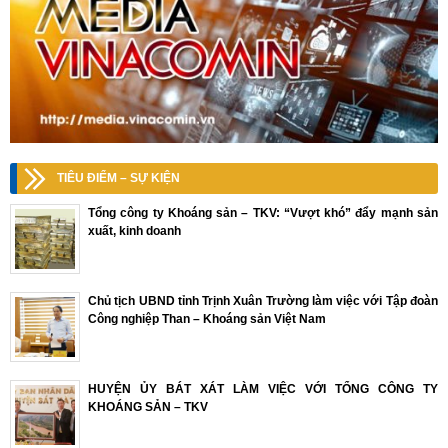
TIÊU ĐIỂM – SỰ KIỆN
Tổng công ty Khoáng sản – TKV: “Vượt khó” đẩy mạnh sản
xuất, kinh doanh
Chủ tịch UBND tỉnh Trịnh Xuân Trường làm việc với Tập đoàn
Công nghiệp Than – Khoáng sản Việt Nam
HUYỆN ỦY BÁT XÁT LÀM VIỆC VỚI TỔNG CÔNG TY
KHOÁNG SẢN – TKV