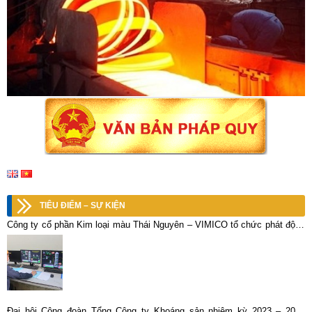
TIÊU ĐIỂM – SỰ KIỆN
Công ty cổ phần Kim loại màu Thái Nguyên – VIMICO tổ chức phát động
đợt thi đua nước rút 90 ngày đêm, phấn đấu hoàn thành kế hoạch XSKD
năm 2022.
Đại hội Công đoàn Tổng Công ty Khoáng sản nhiệm kỳ 2023 – 2028