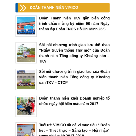
ĐOÀN THANH NIÊN VIMICO
Đoàn Thanh niên TKV gắn biển công
trình chào mừng kỷ niệm 90 năm Ngày
thành lập Đoàn TNCS Hồ Chí Minh 26/3
Sôi nổi chương trình giao lưu thể thao
“Ngày truyền thống Thợ mỏ” của Đoàn
thanh niên Tổng công ty Khoáng sản –
TKV
Sôi nổi chương trình giao lưu của Đoàn
viên thanh niên Tổng công ty Khoáng
sản TKV – CTCP
Đoàn thanh niên khối Doanh nghiệp tổ
chức ngày hội hiến máu năm 2017
Tuổi trẻ VIMICO tất cả vì mục tiêu “ Đoàn
kết – Thiết thực – Sáng tạo – Hội nhập”