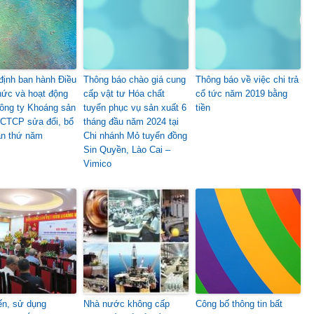
định ban hành Điều
Thông báo chào giá cung
Thông báo về việc chi trả
chức và hoạt động
cấp vật tư Hóa chất
cổ tức năm 2019 bằng
ông ty Khoáng sản
tuyển phục vụ sản xuất 6
tiền
CTCP sửa đổi, bổ
tháng đầu năm 2024 tại
ần thứ năm
Chi nhánh Mỏ tuyển đồng
Sin Quyền, Lào Cai –
Vimico
ến, sử dụng
Nhà nước không cấp
Công bố thông tin bất