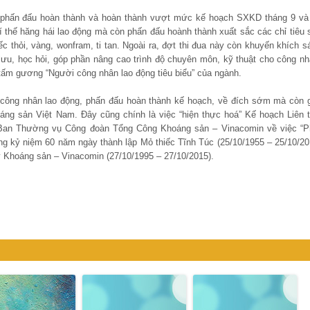
”, phấn đấu hoàn thành và hoàn thành vượt mức kế hoạch SXKD tháng 9 và
 thế hăng hái lao động mà còn phấn đấu hoành thành xuất sắc các chỉ tiêu 
c thỏi, vàng, wonfram, ti tan. Ngoài ra, đợt thi đua này còn khuyến khích s
lưu, học hỏi, góp phần nâng cao trình độ chuyên môn, kỹ thuật cho công nh
 tấm gương “Người công nhân lao động tiêu biểu” của ngành.
ủa công nhân lao động, phấn đấu hoàn thành kế hoạch, về đích sớm mà còn 
ng sản Việt Nam. Đây cũng chính là việc “hiện thực hoá” Kế hoạch Liên t
an Thường vụ Công đoàn Tổng Công Khoáng sản – Vinacomin về việc “P
ng kỷ niệm 60 năm ngày thành lập Mỏ thiếc Tĩnh Túc (25/10/1955 – 25/10/20
 Khoáng sản – Vinacomin (27/10/1995 – 27/10/2015).