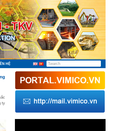
IÊN HỆ
ổng
sắc
 ty
Trình
chơi
Video