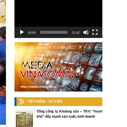
00:00
21:42
TIÊU ĐIỂM – SỰ KIỆN
Tổng công ty Khoáng sản – TKV: “Vượt
khó” đẩy mạnh sản xuất, kinh doanh