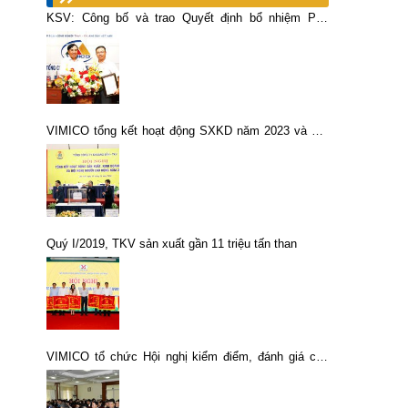
KSV: Công bố và trao Quyết định bổ nhiệm Phó
Tổng giám đốc
VIMICO tổng kết hoạt động SXKD năm 2023 và Hội
nghị Người lao động năm 2024
Quý I/2019, TKV sản xuất gần 11 triệu tấn than
VIMICO tổ chức Hội nghị kiểm điểm, đánh giá cán
bộ năm 2016.