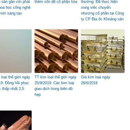
 sản gắn với phát
thêm vốn để cổ phần hóa
thường: Đã thực hiện
khoa học công nghệ
xong việc chuyển
 mới sáng tạo
nhượng cổ phần tại Công
ty CP Địa ốc Khoáng sản
loại thế giới ngày
TT kim loại thế giới ngày
Giá kim loại ngày
19: Đồng hồi phục
25/9/2019: Các kim loại
26/6/2019
 thấp nhất 2,5
giao dịch trong biên độ
hẹp