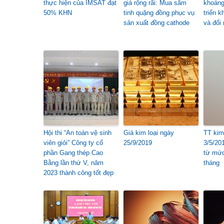
thực hiện của IMSAT đạt
giá rộng rãi: Mua sắm
khoáng
50% KHN
tinh quặng đồng phục vụ
triển 
sản xuất đồng cathode
và đổi
Hội thi “An toàn vệ sinh
Giá kim loại ngày
TT kim 
viên giỏi” Công ty cổ
25/9/2019
3/5/20
phần Gang thép Cao
từ mức
Bằng lần thứ V, năm
tháng
2023 thành công tốt đẹp