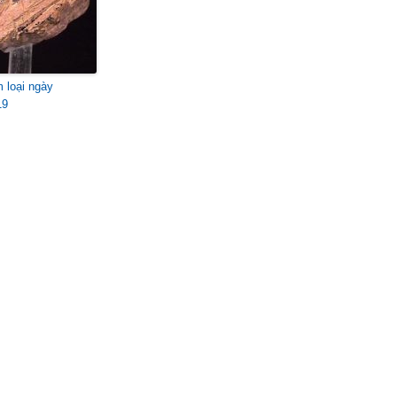
m loại ngày
19