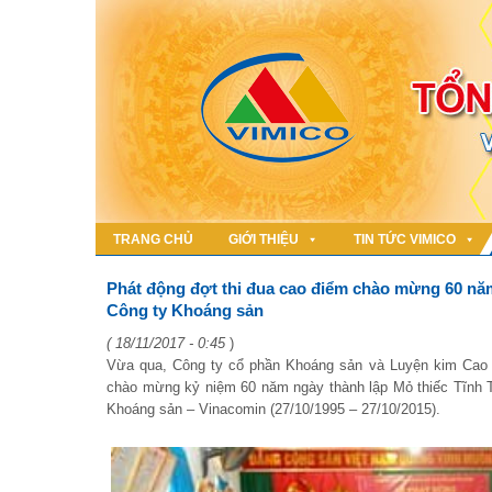
TRANG CHỦ
GIỚI THIỆU
TIN TỨC VIMICO
Phát động đợt thi đua cao điểm chào mừng 60 năm
Công ty Khoáng sản
( 18/11/2017 - 0:45
)
Vừa qua, Công ty cổ phần Khoáng sản và Luyện kim Cao Bằ
chào mừng kỷ niệm 60 năm ngày thành lập Mỏ thiếc Tĩnh T
Khoáng sản – Vinacomin (27/10/1995 – 27/10/2015).