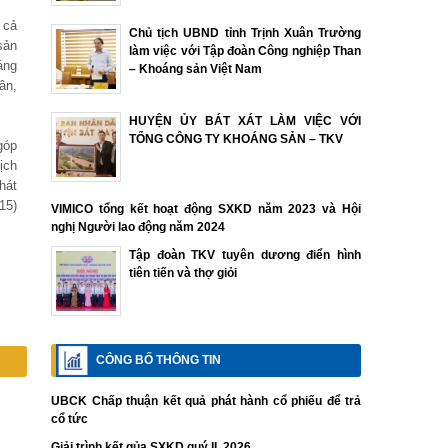
 cả
Chủ tịch UBND tỉnh Trịnh Xuân Trường
sản
làm việc với Tập đoàn Công nghiệp Than
áng
– Khoáng sản Việt Nam
ân,
HUYỆN ỦY BÁT XÁT LÀM VIỆC VỚI
TỔNG CÔNG TY KHOÁNG SẢN – TKV
góp
ịch
hát
15)
VIMICO tổng kết hoạt động SXKD năm 2023 và Hội
nghị Người lao động năm 2024
Tập đoàn TKV tuyên dương điển hình
tiên tiến và thợ giỏi
CÔNG BỐ THÔNG TIN
UBCK Chấp thuận kết quả phát hành cổ phiếu để trả
cổ tức
Giải trình kết qủa SXKD quý II. 2026