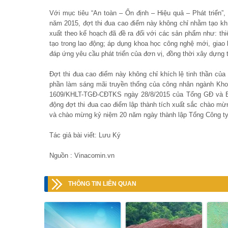
Với mục tiêu “An toàn – Ổn định – Hiệu quả – Phát triển
năm 2015, đợt thi đua cao điểm này không chỉ nhằm tạo khí
xuất theo kế hoạch đã đề ra đối với các sản phẩm như: thiế
tạo trong lao động; áp dụng khoa học công nghệ mới, giao 
đáp ứng yêu cầu phát triển của đơn vị, đồng thời xây dựng
Đợt thi đua cao điểm này không chỉ khích lệ tinh thần c
phần làm sáng mãi truyền thống của công nhân ngành Khoá
1609/KHLT-TGĐ-CĐTKS ngày 28/8/2015 của Tổng GĐ và B
động đợt thi đua cao điểm lập thành tích xuất sắc chào mừ
và chào mừng kỷ niệm 20 năm ngày thành lập Tổng Công ty
Tác giả bài viết: Lưu Ký
Nguồn : Vinacomin.vn
THÔNG TIN LIÊN QUAN