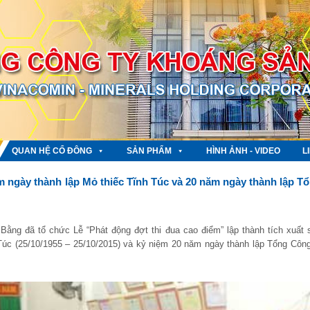
QUAN HỆ CỔ ĐÔNG
SẢN PHẨM
HÌNH ẢNH - VIDEO
L
 ngày thành lập Mỏ thiếc Tĩnh Túc và 20 năm ngày thành lập T
ng đã tổ chức Lễ “Phát động đợt thi đua cao điểm” lập thành tích xuất 
úc (25/10/1955 – 25/10/2015) và kỷ niệm 20 năm ngày thành lập Tổng Công