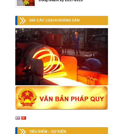
trong nhiệm kỳ 2017-2019
GIÁ CÁC LOẠI KHOÁNG SẢN
TIÊU ĐIỂM – SỰ KIỆN