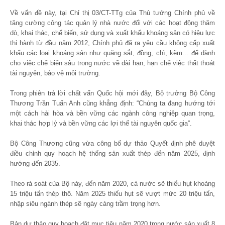
Về vấn đề này, tại Chỉ thị 03/CT-TTg của Thủ tướng Chính phủ về
tăng cường công tác quản lý nhà nước đối với các hoạt động thăm
dò, khai thác, chế biến, sử dụng và xuất khẩu khoáng sản có hiệu lực
thi hành từ đầu năm 2012, Chính phủ đã ra yêu cầu không cấp xuất
khẩu các loại khoáng sản như quặng sắt, đồng, chì, kẽm… để dành
cho việc chế biến sâu trong nước về dài hạn, hạn chế việc thất thoát
tài nguyên, bảo vệ môi trường.
Trong phiên trả lời chất vấn Quốc hội mới đây, Bộ trưởng Bộ Công
Thương Trần Tuấn Anh cũng khẳng định: “Chúng ta đang hướng tới
một cách hài hòa và bền vững các ngành công nghiệp quan trọng,
khai thác hợp lý và bền vững các lợi thế tài nguyên quốc gia”.
Bộ Công Thương cũng vừa công bố dự thảo Quyết định phê duyệt
điều chỉnh quy hoạch hệ thống sản xuất thép đến năm 2025, định
hướng đến 2035.
Theo rà soát của Bộ này, đến năm 2020, cả nước sẽ thiếu hụt khoảng
15 triệu tấn thép thô. Năm 2025 thiếu hụt sẽ vượt mức 20 triệu tấn,
nhập siêu ngành thép sẽ ngày càng trầm trọng hơn.
Bản dự thảo quy hoạch đặt mục tiêu năm 2020 trong nước sản xuất 8