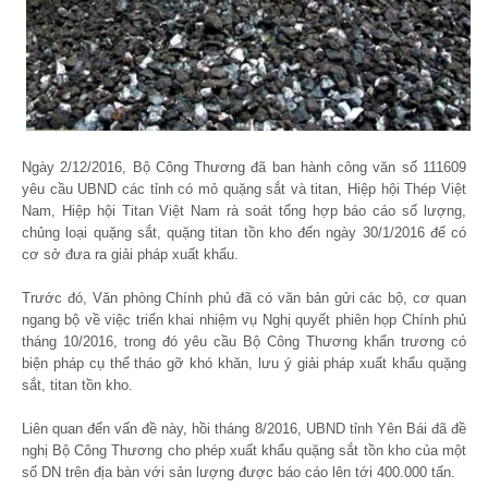
Ngày 2/12/2016, Bộ Công Thương đã ban hành công văn số 111609
yêu cầu UBND các tỉnh có mỏ quặng sắt và titan, Hiệp hội Thép Việt
Nam, Hiệp hội Titan Việt Nam rà soát tổng hợp báo cáo số lượng,
chủng loại quặng sắt, quặng titan tồn kho đến ngày 30/1/2016 để có
cơ sở đưa ra giải pháp xuất khẩu.
Trước đó, Văn phòng Chính phủ đã có văn bản gửi các bộ, cơ quan
ngang bộ về việc triển khai nhiệm vụ Nghị quyết phiên họp Chính phủ
tháng 10/2016, trong đó yêu cầu Bộ Công Thương khẩn trương có
biện pháp cụ thể tháo gỡ khó khăn, lưu ý giải pháp xuất khẩu quặng
sắt, titan tồn kho.
Liên quan đến vấn đề này, hồi tháng 8/2016, UBND tỉnh Yên Bái đã đề
nghị Bộ Công Thương cho phép xuất khẩu quặng sắt tồn kho của một
số DN trên địa bàn với sản lượng được báo cáo lên tới 400.000 tấn.