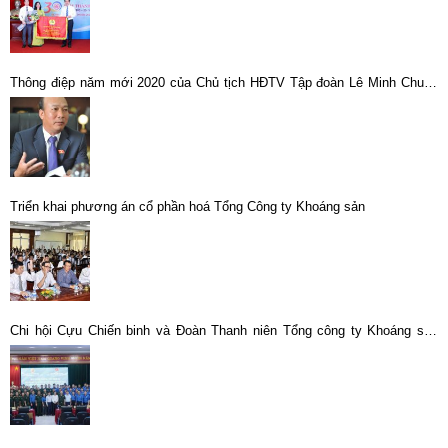
Thông điệp năm mới 2020 của Chủ tịch HĐTV Tập đoàn Lê Minh Chuẩn
gửi toàn thể Cán bộ, Công nhân viên, Người lao động TKV
Triển khai phương án cổ phần hoá Tổng Công ty Khoáng sản
Chi hội Cựu Chiến binh và Đoàn Thanh niên Tổng công ty Khoáng sản
TKV – CTCP phối hợp tổ chức Hội nghị thông tin thời sự chuyên đề năm
2026