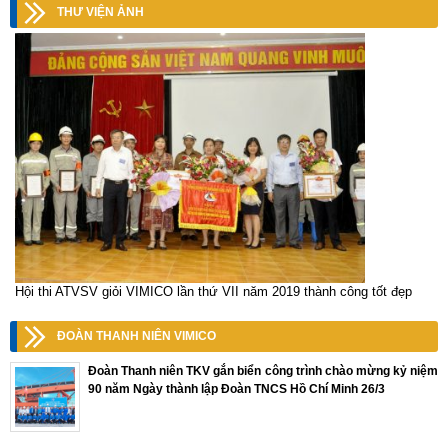
THƯ VIỆN ẢNH
Hội thi ATVSV giỏi VIMICO lần thứ VII năm 2019 thành công tốt đẹp
ĐOÀN THANH NIÊN VIMICO
Đoàn Thanh niên TKV gắn biển công trình chào mừng kỷ niệm
90 năm Ngày thành lập Đoàn TNCS Hồ Chí Minh 26/3