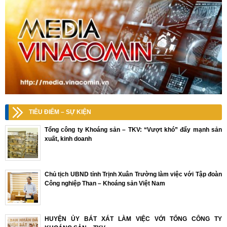
TIÊU ĐIỂM – SỰ KIỆN
Tổng công ty Khoáng sản – TKV: “Vượt khó” đẩy mạnh sản
xuất, kinh doanh
Chủ tịch UBND tỉnh Trịnh Xuân Trường làm việc với Tập đoàn
Công nghiệp Than – Khoáng sản Việt Nam
HUYỆN ỦY BÁT XÁT LÀM VIỆC VỚI TỔNG CÔNG TY