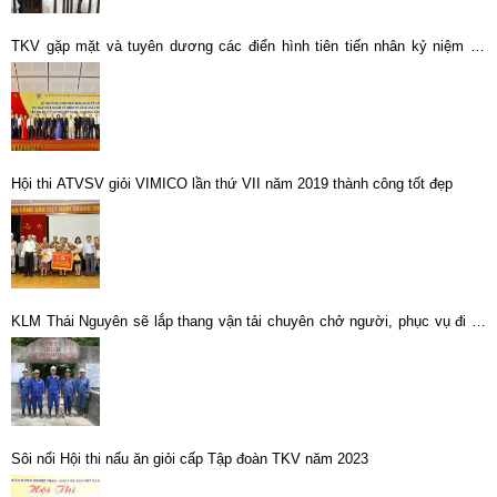
TKV gặp mặt và tuyên dương các điển hình tiên tiến nhân kỷ niệm 25
năm ngày thành lập
Hội thi ATVSV giỏi VIMICO lần thứ VII năm 2019 thành công tốt đẹp
KLM Thái Nguyên sẽ lắp thang vận tải chuyên chở người, phục vụ đi lại
cho thợ lò Làng Hích
Sôi nổi Hội thi nấu ăn giỏi cấp Tập đoàn TKV năm 2023