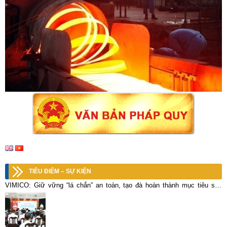
TIÊU ĐIỂM – SỰ KIỆN
VIMICO: Giữ vững “lá chắn” an toàn, tạo đà hoàn thành mục tiêu sản
xuất kinh doanh năm 2026