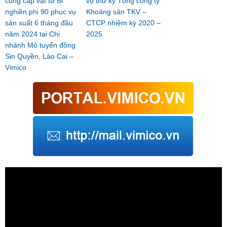
cung cấp vật tư Bi
vụ thư ký Tổng công ty
nghiền phi 90 phục vụ
Khoáng sản TKV –
sản xuất 6 tháng đầu
CTCP nhiệm kỳ 2020 –
năm 2024 tại Chi
2025
nhánh Mỏ tuyển đồng
Sin Quyền, Lào Cai –
Vimico
Trình
chơi
Video