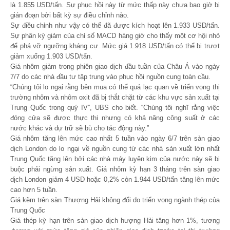
là 1.855 USD/tấn. Sự phục hồi này từ mức thấp này chưa bao giờ bị
gián đoạn bởi bất kỳ sự điều chỉnh nào.
Sự điều chỉnh như vậy có thể đã được kích hoạt lên 1.933 USD/tấn.
Sự phân kỳ giảm của chỉ số MACD hàng giờ cho thấy một cơ hội nhỏ
để phá vỡ ngưỡng kháng cự. Mức giá 1.918 USD/tấn có thể bị trượt
giảm xuống 1.903 USD/tấn.
Giá nhôm giảm trong phiên giao dịch đầu tuần của Châu Á vào ngày
7/7 do các nhà đầu tư tập trung vào phục hồi nguồn cung toàn cầu.
“Chúng tôi lo ngại rằng bên mua có thể quá lạc quan về triển vọng thị
trường nhôm và nhôm oxit đã bị thắt chặt từ các khu vực sản xuất tại
Trung Quốc trong quý IV”, UBS cho biết. “Chúng tôi nghĩ rằng việc
đóng cửa sẽ được thực thi nhưng có khả năng công suất ở các
nước khác và dự trữ sẽ bù cho tác động này.”
Giá nhôm tăng lên mức cao nhất 5 tuần vào ngày 6/7 trên sàn giao
dịch London do lo ngại về nguồn cung từ các nhà sản xuất lớn nhất
Trung Quốc tăng lên bởi các nhà máy luyện kim của nước này sẽ bị
buộc phải ngừng sản xuất. Giá nhôm kỳ hạn 3 tháng trên sàn giao
dịch London giảm 4 USD hoặc 0,2% còn 1.944 USD/tấn tăng lên mức
cao hơn 5 tuần.
Giá kẽm trên sàn Thượng Hải không đổi do triển vọng ngành thép của
Trung Quốc
Giá thép kỳ hạn trên sàn giao dịch hượng Hải tăng hơn 1%, tương