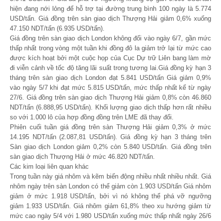
hiện đang nới lỏng để hỗ trợ tại đường trung bình 100 ngày là 5.774
USD/tấn. Giá đồng trên sàn giao dịch Thượng Hải giảm 0,6% xuống
47.150 NDT/tấn (6.935 USD/tấn).
Giá đồng trên sàn giao dịch London không đổi vào ngày 6/7, gần mức
thấp nhất trong vòng một tuần khi đồng đô la giảm trở lại từ mức cao
được kích hoạt bởi một cuộc họp của Cục Dự trữ Liên bang làm mờ
đi viễn cảnh về tốc độ tăng lãi suất trong tương lai.Giá đồng kỳ hạn 3
tháng trên sàn giao dịch London đạt 5.841 USD/tấn Giá giảm 0,9%
vào ngày 5/7 khi đạt mức 5.815 USD/tấn, mức thấp nhất kể từ ngày
27/6. Giá đồng trên sàn giao dịch Thượng Hải giảm 0,8% còn 46.860
NDT/tấn (6.888,95 USD/tấn). Khối lượng giao dịch thấp hơn rất nhiều
so với 1.000 lô của hợp đồng đồng trên LME đã thay đổi.
Phiên cuối tuần giá đồng trên sàn Thượng Hải giảm 0,3% ở mức
14.195 NDT/tấn (2.087,81 USD/tấn). Giá đồng kỳ hạn 3 tháng trên
Sàn giao dịch London giảm 0,2% còn 5.840 USD/tấn. Giá đồng trên
sàn giao dịch Thượng Hải ở mức 46.820 NDT/tấn.
Các kim loại liên quan khác
Trong tuần này giá nhôm và kẽm biến động nhiều nhất nhiều nhất. Giá
nhôm ngày trên sàn London có thể giảm còn 1.903 USD/tấn Giá nhôm
giảm ở mức 1.918 USD/tấn, bởi vì nó không thể phá vỡ ngưỡng
giảm 1.933 USD/tấn. Giá nhôm giảm 61,8% theo xu hướng giảm từ
mức cao ngày 5/4 với 1.980 USD/tấn xuống mức thấp nhất ngày 26/6