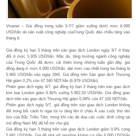
Vinanet – Giá đồng trong tuần 3-7/7 giảm xuống dưới mức 6.000
USD/tấn do sản xuất công nghiệp củaTrung Quốc đảo chiều tăng vào
tháng 6.
Giá đồng kỳ hạn 3 tháng trên sàn giao dịch London ngày 3/7 ít thay
đổi ở mức 5.935 USD/tấn. Mặc dù, tăng trưởng ngành công nghiệp
của Trung Quốc đã được cải thiện trong những tuần gần đây, giá
đồng đang ở mức 6.000 USD/tấn, đạt mức cao nhất trong ba tháng là
5.965 USD/tấn vào ngày 29/6. Giá đồng trên Sàn giao dịch Thượng
Hải giảm 0,2% còn 47.340 NDT/tấn (6.979 USD/tấn).
Phiên giao dịch ngày 4/7, giá đồng kỳ hạn 3 tháng trên sàn giao dịch
kim loại London giảm 0,46% xuống 5.902,50 USD/tấn. Giá đồng giao
dịch trên sàn giao dịch Thượng Hải giảm 0,49% còn 47.150 NDT/tấn.
Phiên giao dịch ngày 5/7, giá đồng trên sàn giao dịch London không
đổi trong bối cảnh lo ngại rủi ro tăng lên ở châu Á sau cuộc thử tên
lửa của Bắc Triều Tiên, trong khi các đe doạ các cuộc đình công tại
mỏ đồng Nam Mỹ đã hỗ trợ cho giá.
Giá đồng kỳ hạn 3 tháng trên sàn giao dịch London giảm 0,9% cong
5.841 USD/tấn. Giá đã phá vỡ ngưỡng kháng cự gần 6.000 USD/tấn