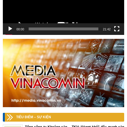
00:00
21:42
TIÊU ĐIỂM – SỰ KIỆN
Tổng công ty Khoáng sản – TKV: “Vượt khó” đẩy mạnh sản