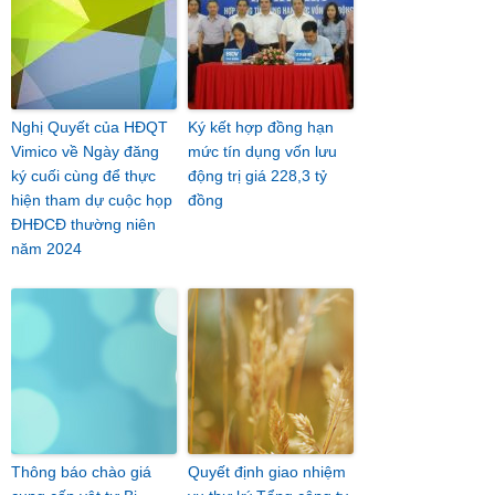
Nghị Quyết của HĐQT
Ký kết hợp đồng hạn
Vimico về Ngày đăng
mức tín dụng vốn lưu
ký cuối cùng để thực
động trị giá 228,3 tỷ
hiện tham dự cuộc họp
đồng
ĐHĐCĐ thường niên
năm 2024
Thông báo chào giá
Quyết định giao nhiệm