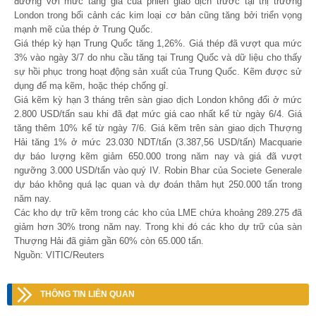
đương với mức tăng giá của phiên giao dịch trước tại thị trường
London trong bối cảnh các kim loại cơ bản cũng tăng bởi triển vọng
mạnh mẽ của thép ở Trung Quốc.
Giá thép kỳ hạn Trung Quốc tăng 1,26%. Giá thép đã vượt qua mức
3% vào ngày 3/7 do nhu cầu tăng tại Trung Quốc và dữ liệu cho thấy
sự hồi phục trong hoạt động sản xuất của Trung Quốc. Kẽm được sử
dụng để mạ kẽm, hoặc thép chống gỉ.
Giá kẽm kỳ hạn 3 tháng trên sàn giao dịch London không đổi ở mức
2.800 USD/tấn sau khi đã đạt mức giá cao nhất kể từ ngày 6/4. Giá
tăng thêm 10% kể từ ngày 7/6. Giá kẽm trên sàn giao dịch Thượng
Hải tăng 1% ở mức 23.030 NDT/tấn (3.387,56 USD/tấn) Macquarie
dự báo lượng kẽm giảm 650.000 trong năm nay và giá đã vượt
ngưỡng 3.000 USD/tấn vào quý IV. Robin Bhar của Societe Generale
dự báo không quá lạc quan và dự đoán thâm hụt 250.000 tấn trong
năm nay.
Các kho dự trữ kẽm trong các kho của LME chứa khoảng 289.275 đã
giảm hơn 30% trong năm nay. Trong khi đó các kho dự trữ của sàn
Thượng Hải đã giảm gần 60% còn 65.000 tấn.
Nguồn: VITIC/Reuters
THÔNG TIN LIÊN QUAN