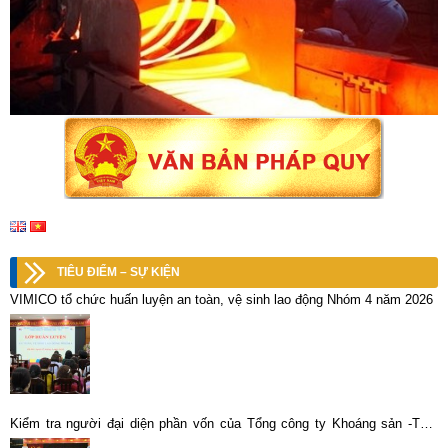
TIÊU ĐIỂM – SỰ KIỆN
VIMICO tổ chức huấn luyện an toàn, vệ sinh lao động Nhóm 4 năm 2026
Kiểm tra người đại diện phần vốn của Tổng công ty Khoáng sản -TKV
năm 2022 tại Công ty cổ phần KLM Thái Nguyên -Vimico