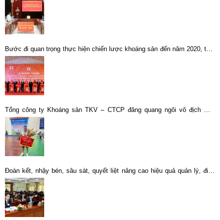
Bước đi quan trọng thực hiện chiến lược khoáng sản đến năm 2020, tầm
nhìn 2030…
Tổng công ty Khoáng sản TKV – CTCP đăng quang ngôi vô địch Giải
bóng chuyền phong trào TKV năm 2025
Đoàn kết, nhậy bén, sâu sát, quyết liệt nâng cao hiệu quả quản lý, điều
hành hoạt động sản xuất, kinh doanh toàn Tổng công ty .