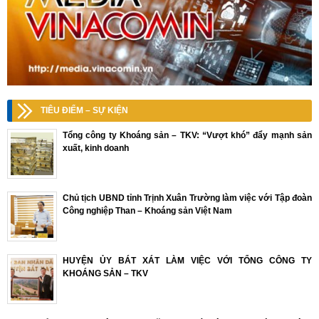
TIÊU ĐIỂM – SỰ KIỆN
Tổng công ty Khoáng sản – TKV: “Vượt khó” đẩy mạnh sản
xuất, kinh doanh
Chủ tịch UBND tỉnh Trịnh Xuân Trường làm việc với Tập đoàn
Công nghiệp Than – Khoáng sản Việt Nam
HUYỆN ỦY BÁT XÁT LÀM VIỆC VỚI TỔNG CÔNG TY
KHOÁNG SẢN – TKV