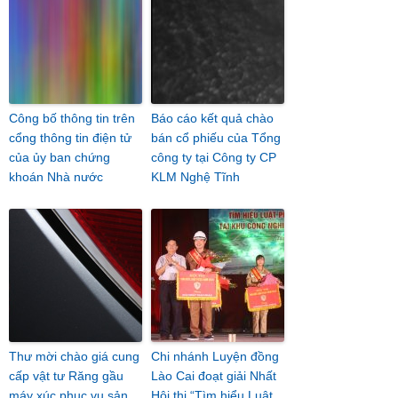
Công bố thông tin trên
Báo cáo kết quả chào
cổng thông tin điện tử
bán cổ phiếu của Tổng
của ủy ban chứng
công ty tại Công ty CP
khoán Nhà nước
KLM Nghệ Tĩnh
Thư mời chào giá cung
Chi nhánh Luyện đồng
cấp vật tư Răng gầu
Lào Cai đoạt giải Nhất
máy xúc phục vụ sản
Hội thi “Tìm hiểu Luật