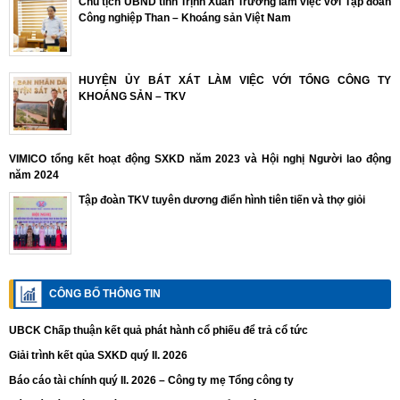
Chủ tịch UBND tỉnh Trịnh Xuân Trường làm việc với Tập đoàn
Công nghiệp Than – Khoáng sản Việt Nam
HUYỆN ỦY BÁT XÁT LÀM VIỆC VỚI TỔNG CÔNG TY
KHOÁNG SẢN – TKV
VIMICO tổng kết hoạt động SXKD năm 2023 và Hội nghị Người lao động
năm 2024
Tập đoàn TKV tuyên dương điển hình tiên tiến và thợ giỏi
CÔNG BỐ THÔNG TIN
UBCK Chấp thuận kết quả phát hành cổ phiếu để trả cổ tức
Giải trình kết qủa SXKD quý II. 2026
Báo cáo tài chính quý II. 2026 – Công ty mẹ Tổng công ty