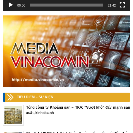
00:00
21:42
TIÊU ĐIỂM – SỰ KIỆN
Tổng công ty Khoáng sản – TKV: “Vượt khó” đẩy mạnh sản
xuất, kinh doanh