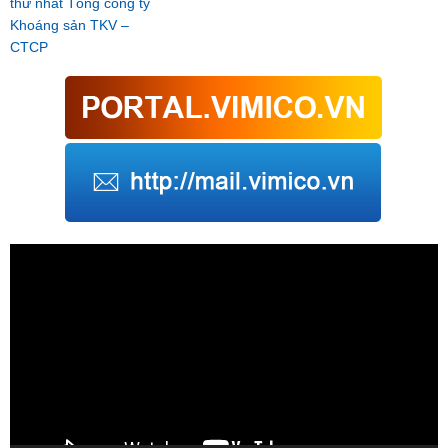
thứ nhất Tổng công ty
Khoáng sản TKV –
CTCP
Trình
chơi
Video